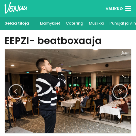
VALIKKO
Selaa tiloja
Elämykset
Muistilistasi
Catering
Musiikki
Puhujat ja vii
EEPZI- beatboxaaja
Kirjaudu
Suomi
Ilmoita kohteesi