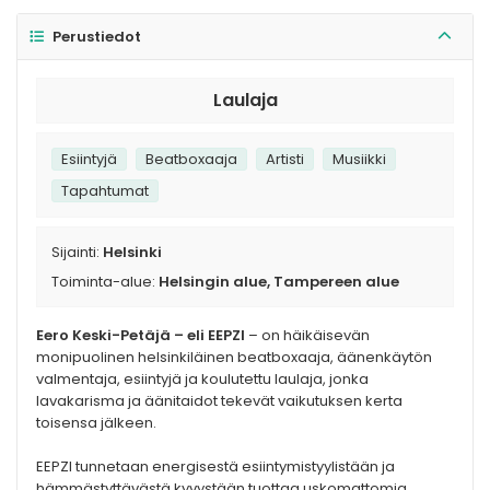
Perustiedot
Laulaja
Esiintyjä
Beatboxaaja
Artisti
Musiikki
Tapahtumat
Sijainti:
Helsinki
Toiminta-alue:
Helsingin alue, Tampereen alue
Eero Keski-Petäjä – eli EEPZI
– on häikäisevän
monipuolinen helsinkiläinen beatboxaaja, äänenkäytön
valmentaja, esiintyjä ja koulutettu laulaja, jonka
lavakarisma ja äänitaidot tekevät vaikutuksen kerta
toisensa jälkeen.
EEPZI tunnetaan energisestä esiintymistyylistään ja
hämmästyttävästä kyvystään tuottaa uskomattomia