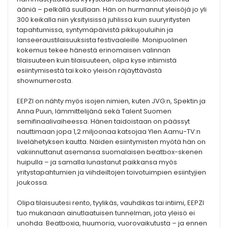
ääniä – pelkällä suullaan. Hän on hurmannut yleisöjä jo yli
300 keikalla niin yksityisissä juhlissa kuin suuryritysten
tapahtumissa, syntymäpäivistä pikkujouluihin ja
lanseeraustilaisuuksista festivaaleille. Monipuolinen
kokemus tekee hänestä erinomaisen valinnan
tilaisuuteen kuin tilaisuuteen, olipa kyse intiimistä
esiintymisestä tai koko yleisön räjäyttävästä
shownumerosta.
EEPZI on nähty myös isojen nimien, kuten JVG:n, Spektin ja
Anna Puun, lämmittelijänä sekä Talent Suomen
semifinaalivaiheessa. Hänen taidoistaan on päässyt
nauttimaan jopa 1,2 miljoonaa katsojaa Ylen Aamu-TV:n
livelähetyksen kautta. Näiden esiintymisten myötä hän on
vakiinnuttanut asemansa suomalaisen beatbox-skenen
huipulla – ja samalla lunastanut paikkansa myös
yritystapahtumien ja viihdeiltojen toivotuimpien esiintyjien
joukossa.
Olipa tilaisuutesi rento, tyylikäs, vauhdikas tai intiimi, EEPZI
tuo mukanaan ainutlaatuisen tunnelman, jota yleisö ei
unohda. Beatboxia, huumoria, vuorovaikutusta – ja ennen