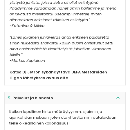
ylistystä juhlista, joissa Jetro oli ollut esiintyjänä.
Päädyimme varaamaan hänet omiin häihimme ja meno
oli luvatusti mieletöntä! Useampi ihmetteli, miten
olimmekaan keksineet tällaisen esiintyjän."
-Katariina & Mikko
“Lähes jokainen juhlavieras antoi erikseen palautetta
sinun huikeasta show:sta! Kaikin puolin onnistunut setti
aina ensimmäisistä viestittelyistä juhlaillan viimeiseen
biisiin.”
-Markus Kupiainen
Katso Dj Jetron sykähdyttävä UEFA Mestareiden
Liigan lähetyksen avaus alta.
Palvelut ja hinnasto
Keikan lopullinen hinta määräytyy mm. sijainnin ja
ajankohdan mukaan, joten ota yhteyttä niin räätälöidään
teille oikeanlainen kokonaisuus!