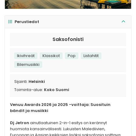
Perustiedot
Saksofonisti
Ikivihreät
Klassikot
Pop
Listahitit
Bilemusiikki
Sijainti:
Helsinki
Toiminta-alue:
Koko Suomi
Venuu Awards 2026 ja 2025 -voittaja: Suosituin
bändit ja musiikki
Dj Jetron
ainutlaatuinen 2-in-1 esitys on kerännyt
huomiota kansainvälisesti. Lukuisten Malediivien,
Euroopan ja Aasian keikkojen lisäksi saksofonia soittava