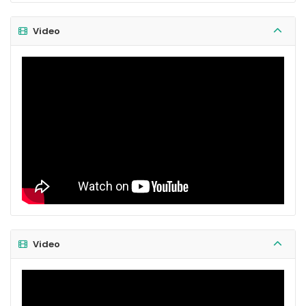
Video
Video