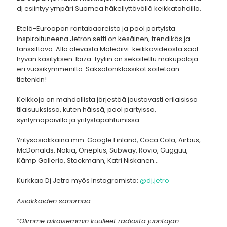
dj esiintyy ympäri Suomea häkellyttävällä keikkatahdilla.
Etelä-Euroopan rantabaareista ja pool partyista
inspiroituneena Jetron setti on kesäinen, trendikäs ja
tanssittava. Alla olevasta Malediivi-keikkavideosta saat
hyvän käsityksen. Ibiza-tyyliin on sekoitettu makupaloja
eri vuosikymmeniltä. Saksofoniklassikot soitetaan
tietenkin!
Keikkoja on mahdollista järjestää joustavasti erilaisissa
tilaisuuksissa, kuten häissä, pool partyissa,
syntymäpäivillä ja yritystapahtumissa.
Yritysasiakkaina mm. Google Finland, Coca Cola, Airbus,
McDonalds, Nokia, Oneplus, Subway, Rovio, Gugguu,
Kämp Galleria, Stockmann, Katri Niskanen…
Kurkkaa Dj Jetro myös Instagramista:
@dj.jetro
Asiakkaiden sanomaa:
“Olimme aikaisemmin kuulleet radiosta juontajan