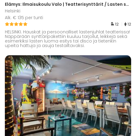
Elämys: Ilmaisukoulu Valo | Teatterisynttärit / Lasten synttärit
Helsinki
Alk. € 135 per tunti
12
12
HELSINKI. Hauskat ja persoonalliset lastenjuhlat teatterissa!
Näppärään synttäripakettiin kuuluu tarjoilut, leikkejä sekä
esimerkiksi lasten luoma esitys tai disco ja tietenkin
upeita hattuja ja asuja testailtavaksi.