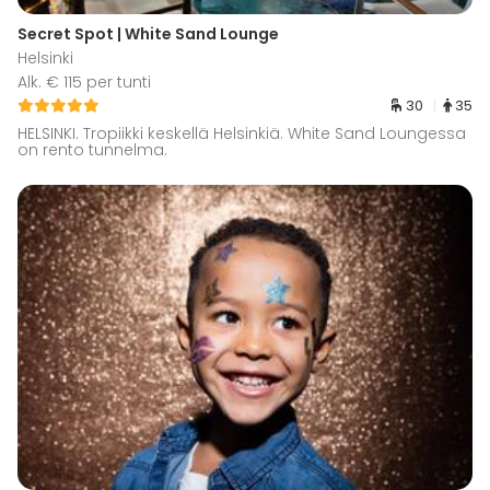
Secret Spot | White Sand Lounge
Helsinki
Alk. € 115 per tunti
30
35
HELSINKI. Tropiikki keskellä Helsinkiä. White Sand Loungessa
on rento tunnelma.