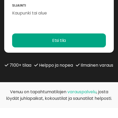
SIJAINTI
Etsi tila
7100+ tilaa
Helppo ja nopea
Ilmainen varaus
Venuu on tapahtumatilojen
varauspalvelu
, josta
löydät juhlapaikat, kokoustilat ja saunatilat helposti.