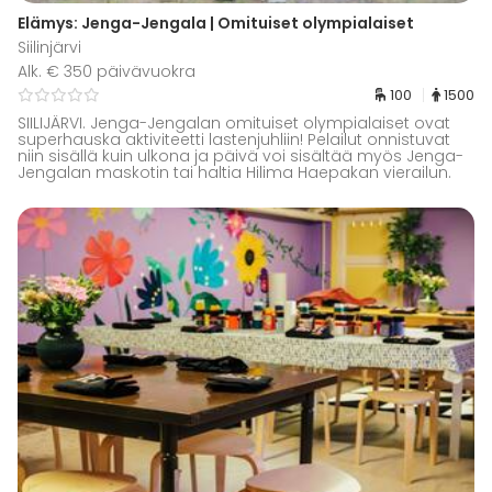
Elämys: Jenga-Jengala | Omituiset olympialaiset
Siilinjärvi
Alk. € 350 päivävuokra
100
1500
SIILIJÄRVI. Jenga-Jengalan omituiset olympialaiset ovat
superhauska aktiviteetti lastenjuhliin! Pelailut onnistuvat
niin sisällä kuin ulkona ja päivä voi sisältää myös Jenga-
Jengalan maskotin tai haltia Hilima Haepakan vierailun.