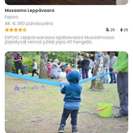
Musaamo Leppävaara
Espoo
Alk. € 360 päivävuokra
25
25
ESPOO. Leppävaarassa sijaitsevassa Musaamossa
järjestyvät rennot juhlat jopa 40 hengelle.