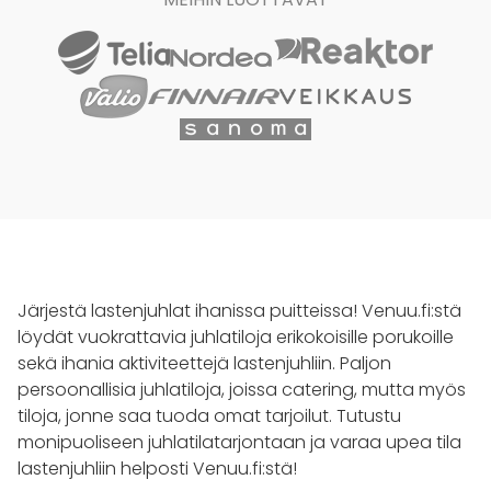
Järjestä lastenjuhlat ihanissa puitteissa! Venuu.fi:stä
löydät vuokrattavia juhlatiloja erikokoisille porukoille
sekä ihania aktiviteettejä lastenjuhliin. Paljon
persoonallisia juhlatiloja, joissa catering, mutta myös
tiloja, jonne saa tuoda omat tarjoilut. Tutustu
monipuoliseen juhlatilatarjontaan ja varaa upea tila
lastenjuhliin helposti Venuu.fi:stä!