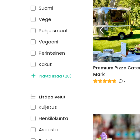
Suomi
Vege
Pohjoismaat
Vegaani
Perinteinen
Kakut
Premium Pizza Cate
Mark
Näytä lisää
(
20
)
7
Lisäpalvelut
Kuljetus
Henkilökunta
Astiasto