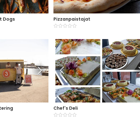
ot Dogs
Pizzanpaistajat
tering
Chef's Deli