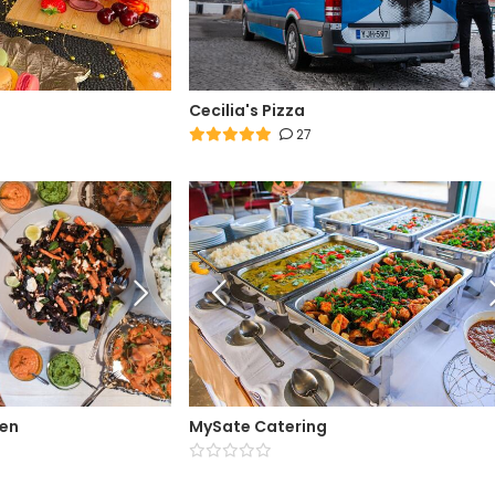
Cecilia's Pizza
27
hen
MySate Catering