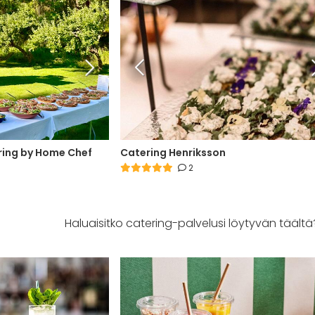
ring by Home Chef
Catering Henriksson
2
Haluaisitko catering-palvelusi löytyvän täältä