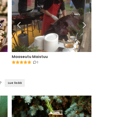
Maaseutu Maistuu
1
?
Lue lisää