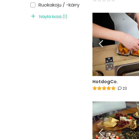
Ruokakoju / -kärry
Näytä lisää
(
1
)
HotdogCo.
23