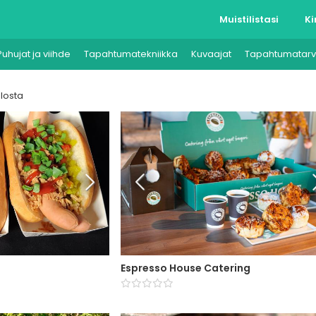
Muistilistasi
Ki
Puhujat ja viihde
Tapahtumatekniikka
Kuvaajat
Tapahtumatarv
losta
Espresso House Catering