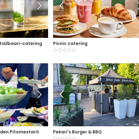
tailbaari-catering
Picnic catering
eden Pitomestarit
Pekari's Burger & BBQ