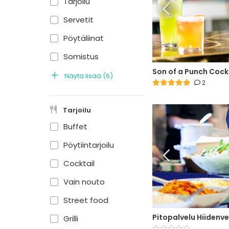
Tarjoilu
Servetit
Pöytäliinat
Somistus
Son of a Punch Cock
Näytä lisää
(
6
)
2
Tarjoilu
Buffet
Pöytiintarjoilu
Cocktail
Vain nouto
Street food
Pitopalvelu Hiidenv
Grilli