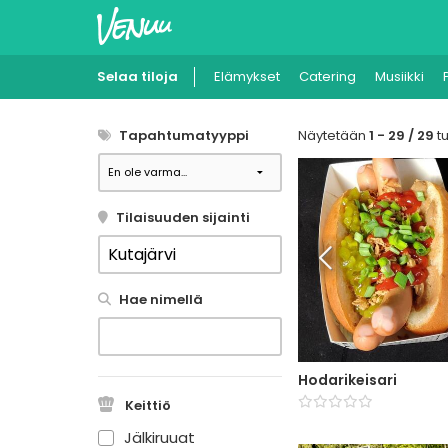
Selaa tiloja
Elämykset
Catering
Musiikki
Tapahtumatyyppi
Näytetään
1 - 29 / 29
tu
Tilaisuuden sijainti
Hae nimellä
Hodarikeisari
Keittiö
Jälkiruuat