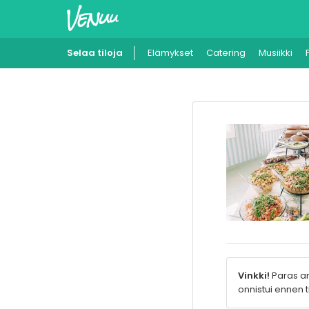
Selaa tiloja
Elämykset
Catering
Musiikki
Vinkki!
Paras ar
onnistui ennen t