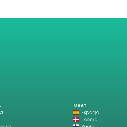
Ä
MAAT
tä
Espanja
Tanska
agram
Suomi