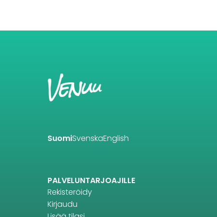
Suomi
Svenska
English
PALVELUNTARJOAJILLE
Rekisteröidy
Kirjaudu
Lisää tilasi