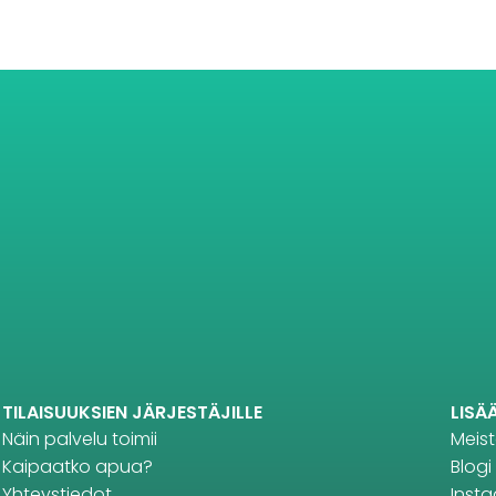
TILAISUUKSIEN JÄRJESTÄJILLE
LISÄ
Näin palvelu toimii
Meis
Kaipaatko apua?
Blogi
Yhteystiedot
Inst