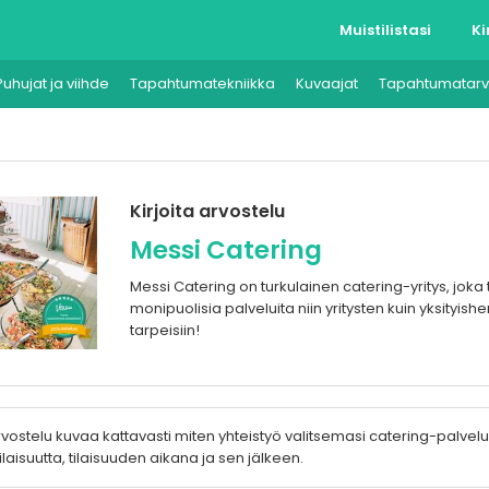
Muistilistasi
Ki
Puhujat ja viihde
Tapahtumatekniikka
Kuvaajat
Tapahtumatarv
Kirjoita arvostelu
Messi Catering
Messi Catering on turkulainen catering-yritys, joka
monipuolisia palveluita niin yritysten kuin yksityish
tarpeisiin!
vostelu kuvaa kattavasti miten yhteistyö valitsemasi catering-palvel
ilaisuutta, tilaisuuden aikana ja sen jälkeen.