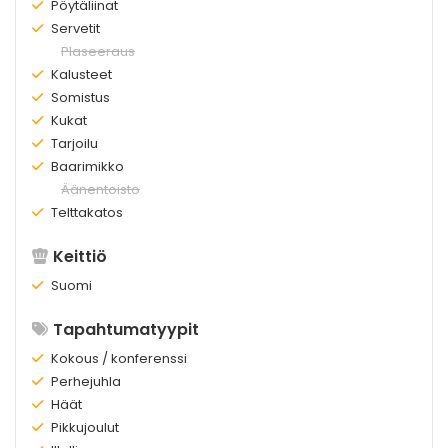
Olemassa:
Pöytäliinat
Olemassa:
Servetit
Ei
Plaseeraus
olemassa:
Olemassa:
Kalusteet
Olemassa:
Somistus
Olemassa:
Kukat
Olemassa:
Tarjoilu
Olemassa:
Baarimikko
Ei
Äänentoisto
olemassa:
Olemassa:
Telttakatos
Keittiö
Olemassa:
Suomi
Tapahtumatyypit
Olemassa:
Kokous / konferenssi
Olemassa:
Perhejuhla
Olemassa:
Häät
Olemassa:
Pikkujoulut