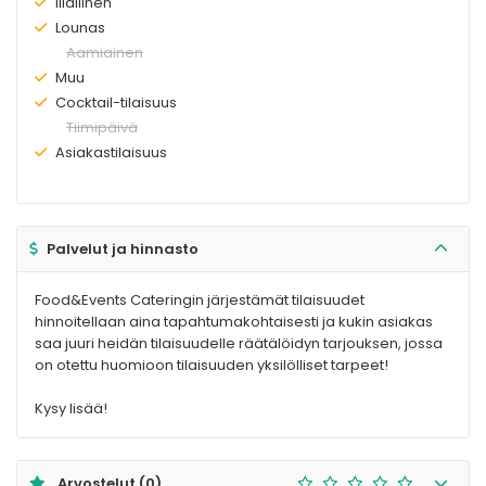
Olemassa:
Illallinen
Olemassa:
Lounas
Ei
Aamiainen
olemassa:
Olemassa:
Muu
Olemassa:
Cocktail-tilaisuus
Ei
Tiimipäivä
olemassa:
Olemassa:
Asiakastilaisuus
Palvelut ja hinnasto
Food&Events Cateringin järjestämät tilaisuudet
hinnoitellaan aina tapahtumakohtaisesti ja kukin asiakas
saa juuri heidän tilaisuudelle räätälöidyn tarjouksen, jossa
on otettu huomioon tilaisuuden yksilölliset tarpeet!
Kysy lisää!
Arvostelut
(0)