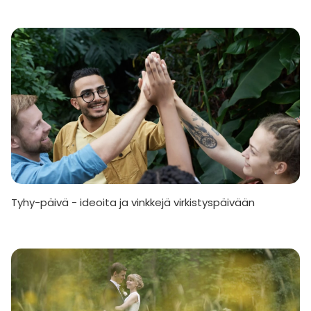
Tyhy-päivä - ideoita ja vinkkejä virkistyspäivään