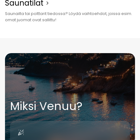
Sauna­tilat
Saunailta tai polttarit tiedossa? Löydä vaihtoehdot, joissa esim.
omat juomat ovat sallittu!
Miksi Venuu?