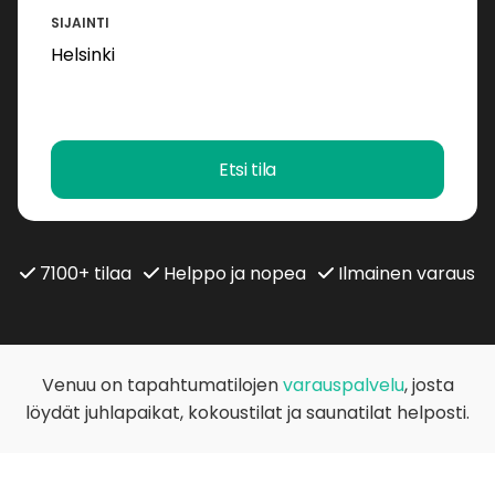
SIJAINTI
Etsi tila
7100+ tilaa
Helppo ja nopea
Ilmainen varaus
Venuu on tapahtumatilojen
varauspalvelu
, josta
löydät juhlapaikat, kokoustilat ja saunatilat helposti.