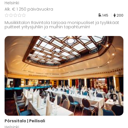
Helsinki
Alk. € 1 250 päivävuokra
145
200
Musiikkitalon Ravintola tarjoaa monipuoliset ja tyylikkäät
puitteet yritysjuhliin ja muihin tapahtumiin!
Pörssitalo | Peilisali
Helsinki