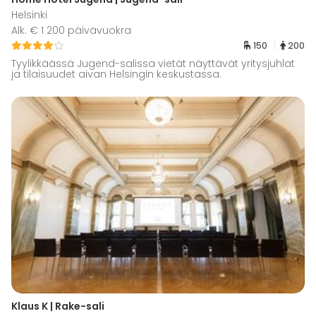
Helsinki
Alk. € 1 200 päivävuokra
150
200
Tyylikkäässä Jugend-salissa vietät näyttävät yritysjuhlat
ja tilaisuudet aivan Helsingin keskustassa.
Klaus K | Rake-sali