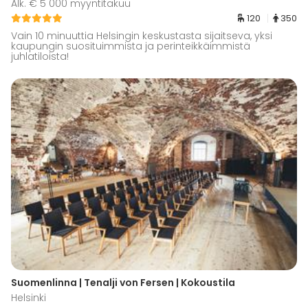
Alk. € 5 000 myyntitakuu
120
350
Vain 10 minuuttia Helsingin keskustasta sijaitseva, yksi
kaupungin suosituimmista ja perinteikkäimmistä
juhlatiloista!
Suomenlinna | Tenalji von Fersen | Kokoustila
Helsinki