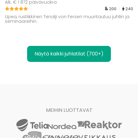
Alk. € 1 872 päivävuokra
200
240
Upea, rustiikkinen Tenalji von Fersen muuntautuu juhliin ja
seminaareihin.
Näytä kaikki juhlatilat (700+)
MEIHIN LUOTTAVAT