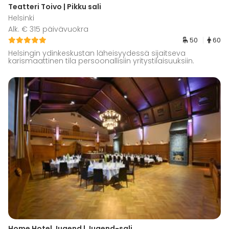
Teatteri Toivo | Pikku sali
Helsinki
Alk. € 315 päivävuokra
50
60
Helsingin ydinkeskustan läheisyydessä sijaitseva
karismaattinen tila persoonallisiin yritystilaisuuksiin.
Home Hotel Jugend | Jugend-sali