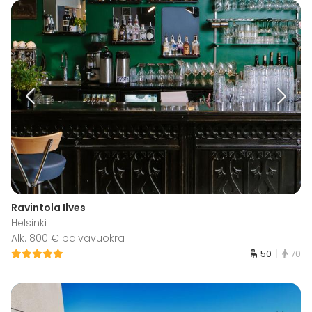
Ravintola Ilves
Helsinki
Alk. 800 € päivävuokra
50
70