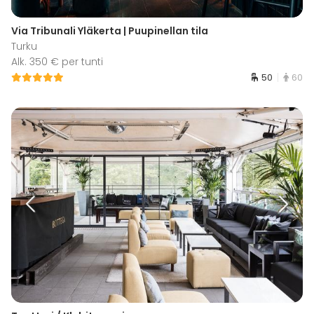
Via Tribunali Yläkerta | Puupinellan tila
Turku
Alk. 350 € per tunti
50
60