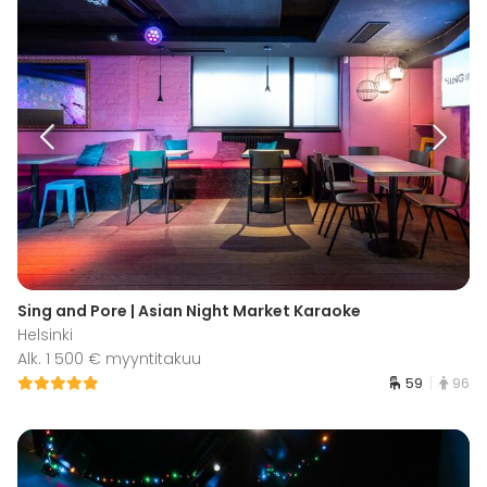
Sing and Pore | Asian Night Market Karaoke
Helsinki
Alk. 1 500 € myyntitakuu
59
96