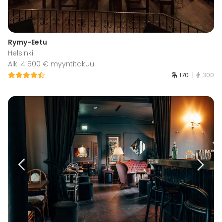
Rymy-Eetu
Helsinki
Alk. 4 500 € myyntitakuu
170
300