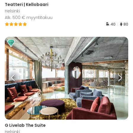
Teatteri | Kellobaari
Helsinki
Alk. 500 € myyntitakuu
40
80
G Livelab The Suite
Helsinki