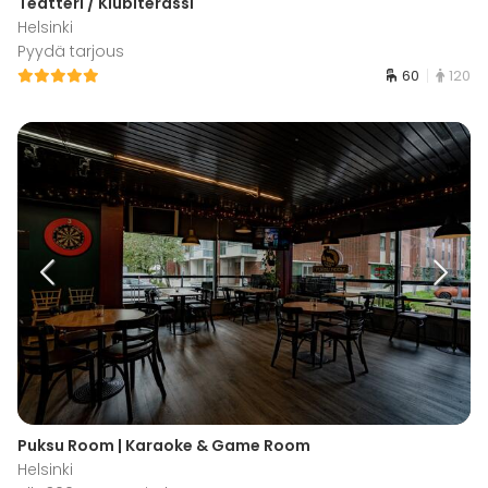
Teatteri / Klubiterassi
Helsinki
Pyydä tarjous
60
120
Puksu Room | Karaoke & Game Room
Helsinki