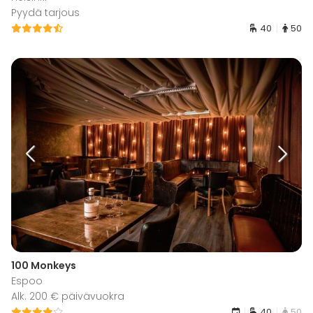
Pyydä tarjous
40
50
100 Monkeys
Espoo
Alk. 200 € päivävuokra
40
50