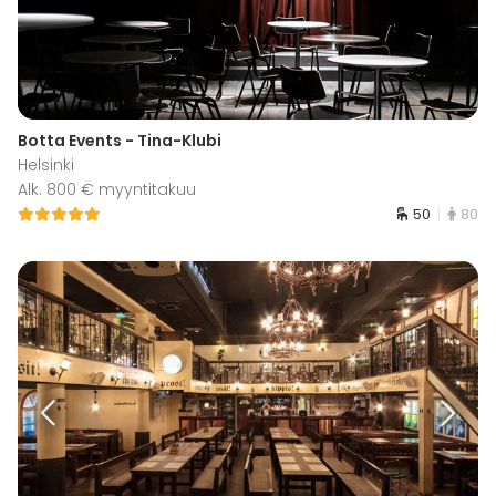
Botta Events - Tina-Klubi
Helsinki
Alk. 800 € myyntitakuu
50
80