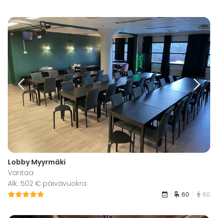
Lobby Myyrmäki
Vantaa
Alk. 502 € päivävuokra
60
60