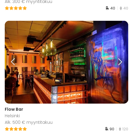
Alk. 300 € myyntitakuu
40
40
Flow Bar
Helsinki
Alk. 500 € myyntitakuu
90
120