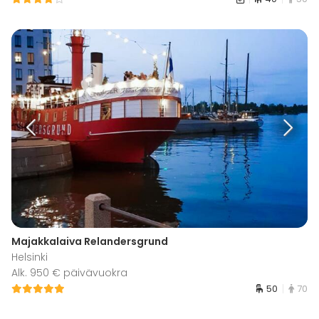
Majakkalaiva Relandersgrund
Helsinki
Alk. 950 € päivävuokra
50
70