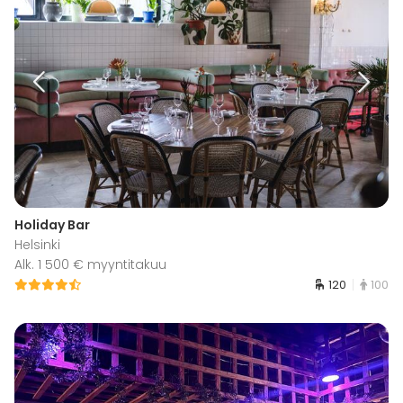
Holiday Bar
Helsinki
Alk. 1 500 € myyntitakuu
120
100