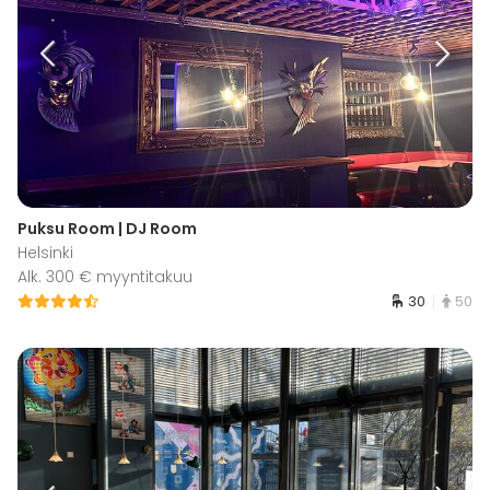
Puksu Room | DJ Room
Helsinki
Alk. 300 € myyntitakuu
30
50