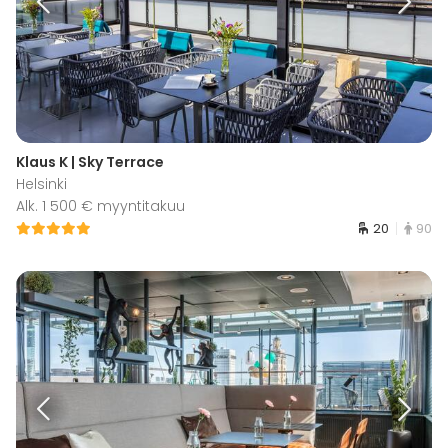
Klaus K | Sky Terrace
Helsinki
Alk. 1 500 € myyntitakuu
20
90