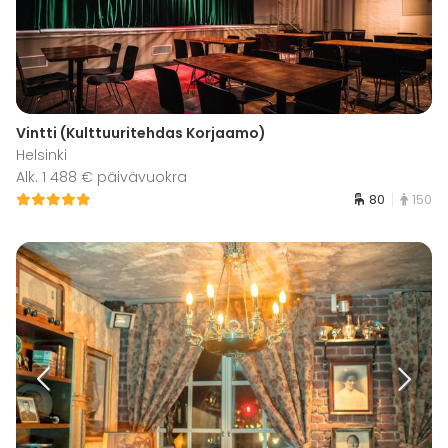
Vintti (Kulttuuritehdas Korjaamo)
Helsinki
Alk. 1 488 € päivävuokra
80
150