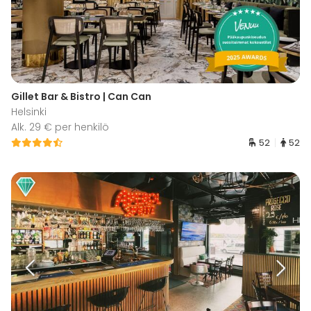
Gillet Bar & Bistro | Can Can
Helsinki
Alk. 29 € per henkilö
52
52