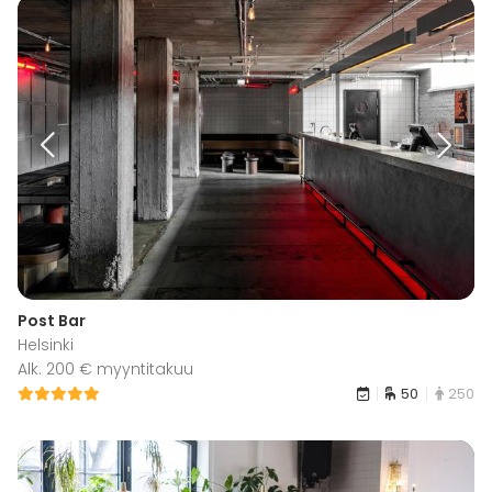
Post Bar
Helsinki
Alk. 200 € myyntitakuu
50
250