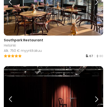
Southpark Restaurant
Helsinki
Alk. 750 € myyntitakuu
67
80