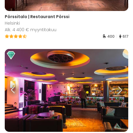
Pörssitalo | Restaurant Pörssi
Helsinki
Alk. 4 400 € myyntitakuu
400
617