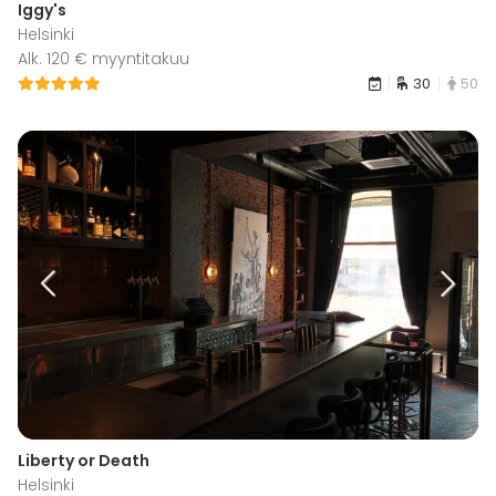
Iggy's
Helsinki
Alk. 120 € myyntitakuu
30
50
Liberty or Death
Helsinki