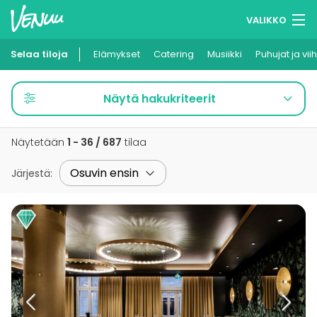
VALIKKO
Selaa tiloja
Elämykset
Muistilistasi
Catering
Musiikki
Puhujat ja vii
Kirjaudu
Näytä hakukriteerit
Suomi
Näytetään
1 - 36 / 687
tilaa
Ilmoita kohteesi
Järjestä
: