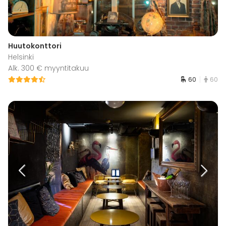
Huutokonttori
Helsinki
Alk. 300 € myyntitakuu
60
60