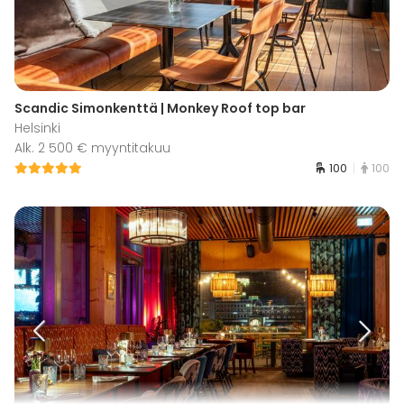
Scandic Simonkenttä | Monkey Roof top bar
Helsinki
Alk. 2 500 € myyntitakuu
100
100