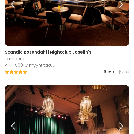
Scandic Rosendahl | Nightclub Joselin's
Tampere
Alk. 1 500 € myyntitakuu
150
380