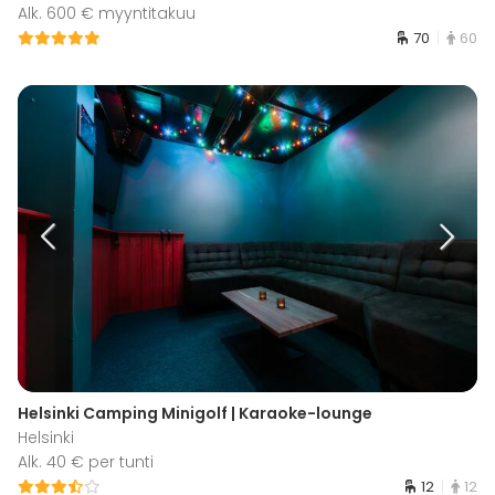
Alk. 600 € myyntitakuu
70
60
Helsinki Camping Minigolf | Karaoke-lounge
Helsinki
Alk. 40 € per tunti
12
12