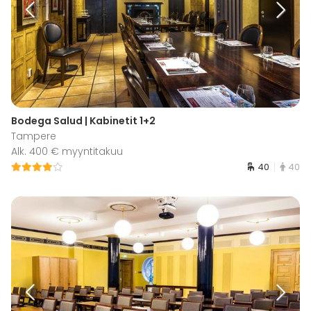
Bodega Salud | Kabinetit 1+2
Tampere
Alk. 400 € myyntitakuu
40
40