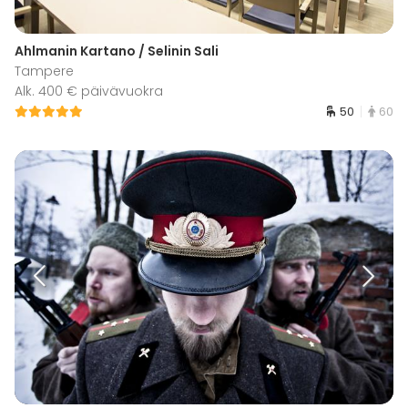
Ahlmanin Kartano / Selinin Sali
Tampere
Alk. 400 € päivävuokra
50
60