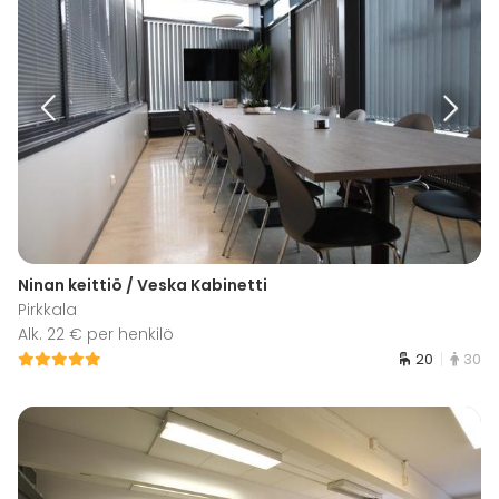
Ninan keittiö / Veska Kabinetti
Pirkkala
Alk. 22 € per henkilö
20
30