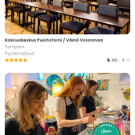
Kokouskeskus Puistotorni / Väinö Voionmaa
Tampere
Pyydä tarjous
100
70