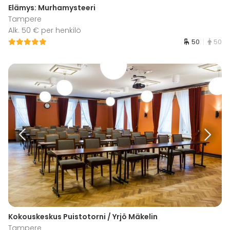
Elämys: Murhamysteeri
Tampere
Alk. 50 € per henkilö
50
50
Kokouskeskus Puistotorni / Yrjö Mäkelin
Tampere