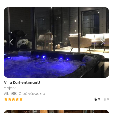
Villa Karhentimantti
Ylöjärvi
Alk. 960 € päivävuokra
9
9