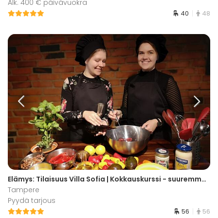
Alk. 400 € päivävuokra
40
48
Elämys: Tilaisuus Villa Sofia | Kokkauskurssi - suuremmat tilaisuudet
Tampere
Pyydä tarjous
56
56