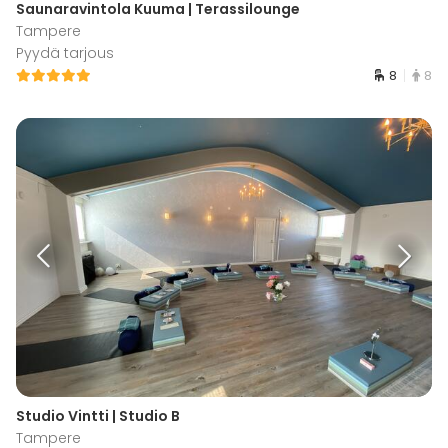
Saunaravintola Kuuma | Terassilounge
Tampere
Pyydä tarjous
8
8
Studio Vintti | Studio B
Tampere