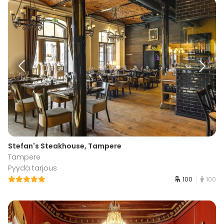
Stefan's Steakhouse, Tampere
Tampere
Pyydä tarjous
100
100