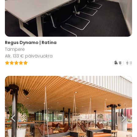
Regus Dynamo | Ratina
Tampere
Alk. 133 € päivävuokra
8
8