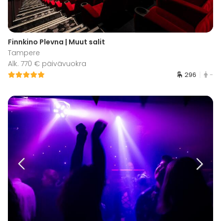
Finnkino Plevna | Muut salit
Tampere
Alk. 770 € päivävuokra
296
-