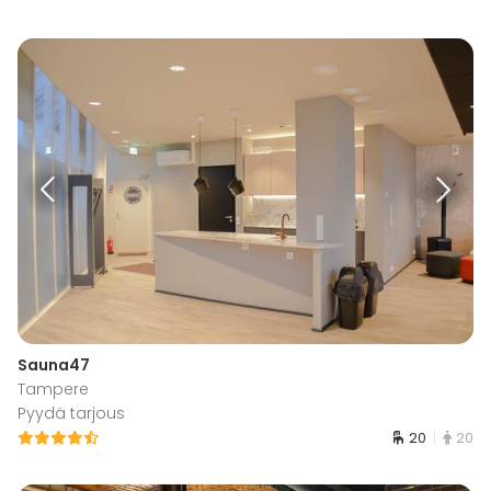
Sauna47
Tampere
Pyydä tarjous
20
20