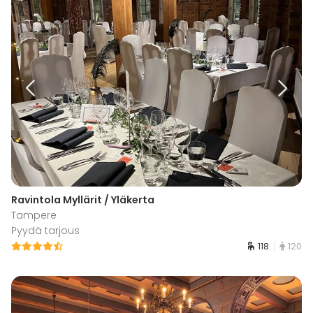
Ravintola Myllärit / Yläkerta
Tampere
Pyydä tarjous
118
120