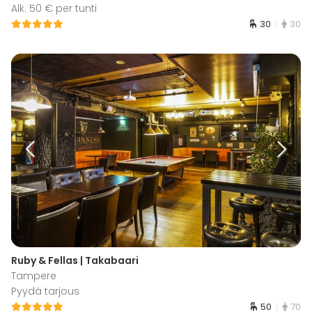
Alk. 50 € per tunti
30
30
Ruby & Fellas | Takabaari
Tampere
Pyydä tarjous
50
70