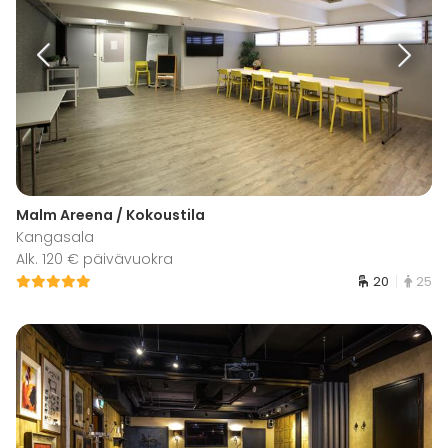
Malm Areena / Kokoustila
Kangasala
Alk. 120 € päivävuokra
20
25