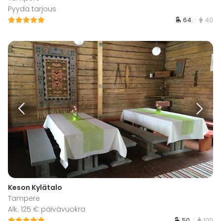
Pyydä tarjous
64
40
Keson Kylätalo
Tampere
Alk. 125 € päivävuokra
50
100