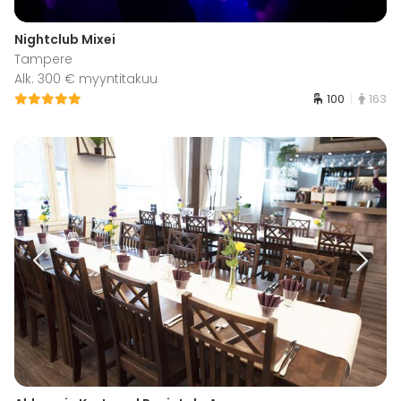
Nightclub Mixei
Tampere
Alk. 300 € myyntitakuu
100
163