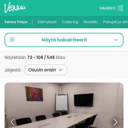
VALIKKO
Selaa tiloja
Elämykset
Muistilistasi
Catering
Musiikki
Puhujat ja vii
Kirjaudu
Näytä hakukriteerit
Suomi
Näytetään
73 - 108 / 546
tilaa
Ilmoita kohteesi
Järjestä
: