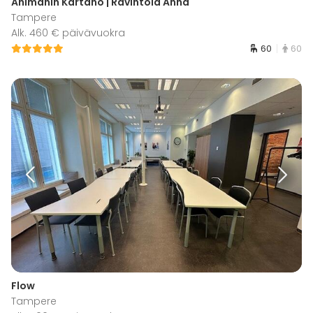
Ahlmanin Kartano | Ravintola Anna
Tampere
Alk. 460 € päivävuokra
60
60
Flow
Tampere