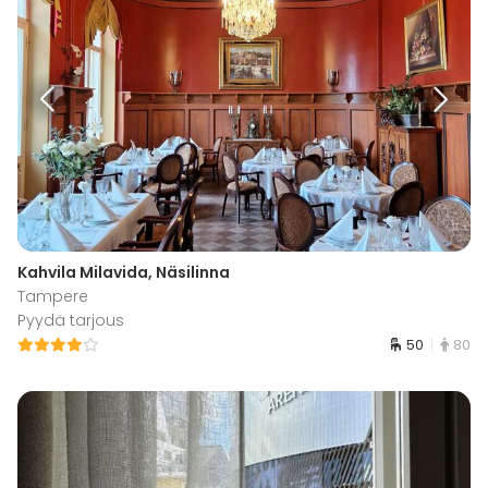
Kahvila Milavida, Näsilinna
Tampere
Pyydä tarjous
50
80