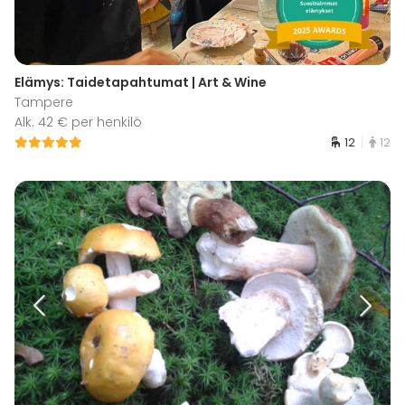
Elämys: Taidetapahtumat | Art & Wine
Tampere
Alk. 42 € per henkilö
12
12