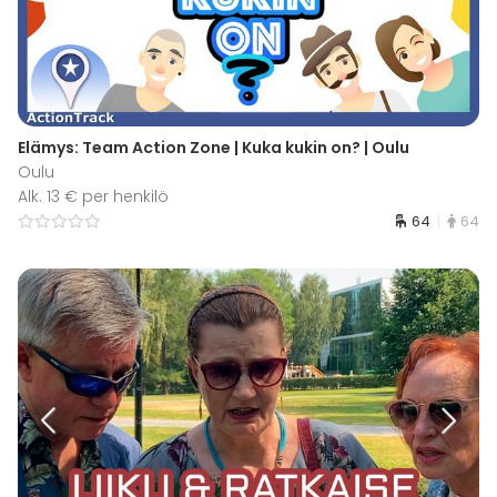
Elämys: Team Action Zone | Kuka kukin on? | Oulu
Oulu
Alk. 13 € per henkilö
64
64