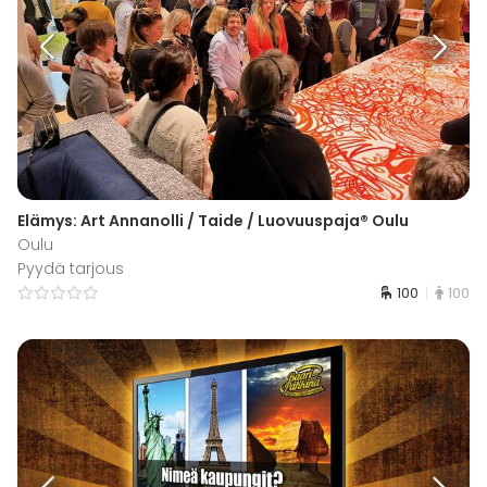
Elämys: Art Annanolli / Taide / Luovuuspaja® Oulu
Oulu
Pyydä tarjous
100
100