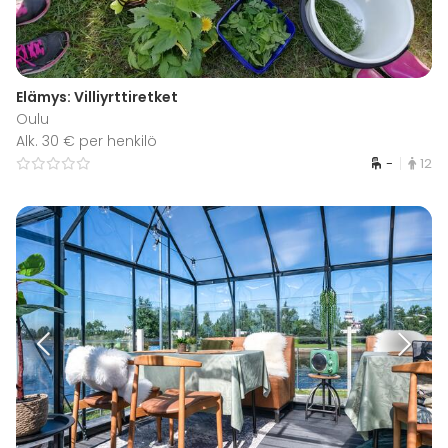
Elämys: Villiyrttiretket
Oulu
Alk. 30 € per henkilö
-
12