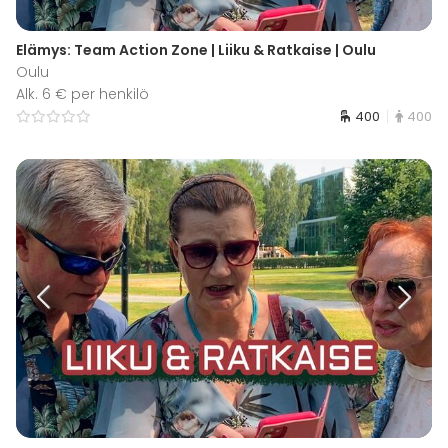
Elämys: Team Action Zone | Liiku & Ratkaise | Oulu
Oulu
Alk. 6 € per henkilö
400
400