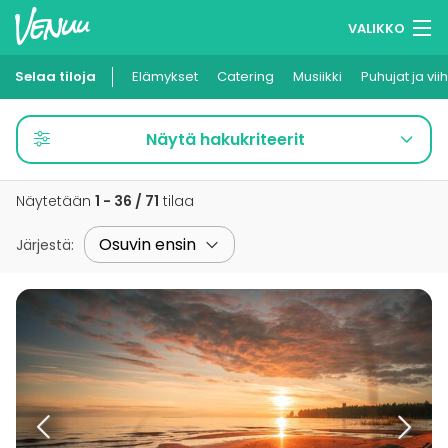
VALIKKO
Selaa tiloja
Elämykset
Muistilistasi
Catering
Musiikki
Puhujat ja vii
Kirjaudu
Näytä hakukriteerit
Suomi
Näytetään
1 - 36 / 71
tilaa
Ilmoita kohteesi
Järjestä
: