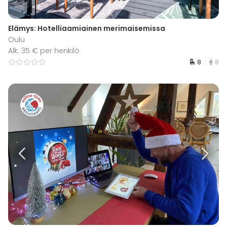
Elämys: Hotelliaamiainen merimaisemissa
Oulu
Alk. 35 € per henkilö
8
8