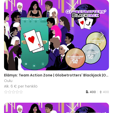
Elämys: Team Action Zone | Globetrotters' Blackjack |Oulu
Oulu
Alk. 6 € per henkilö
400
400