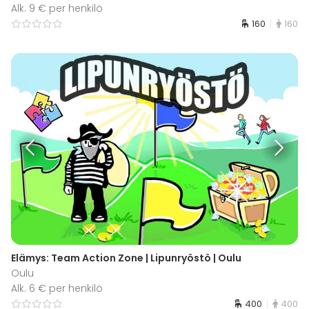
Alk. 9 € per henkilö
160
160
Elämys: Team Action Zone | Lipunryöstö | Oulu
Oulu
Alk. 6 € per henkilö
400
400