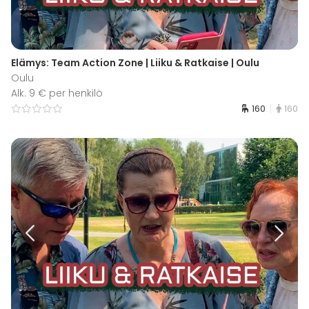
Elämys: Team Action Zone | Liiku & Ratkaise | Oulu
Oulu
Alk. 9 € per henkilö
160
160