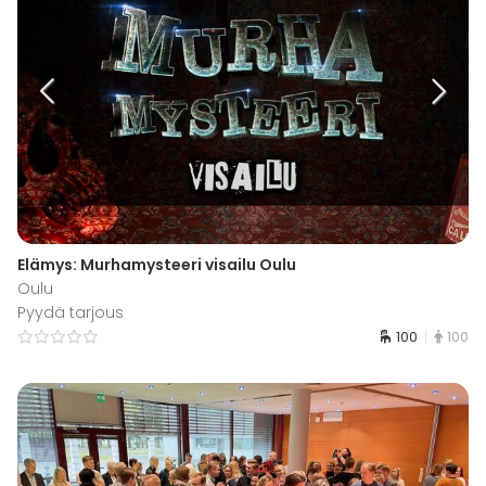
Elämys: Murhamysteeri visailu Oulu
Oulu
Pyydä tarjous
100
100