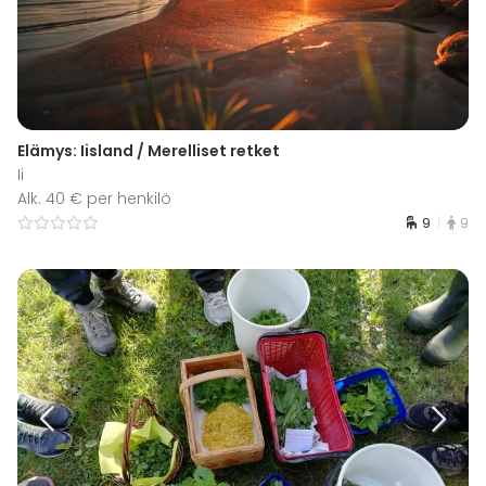
Elämys: Iisland / Merelliset retket
Ii
Alk. 40 € per henkilö
9
9