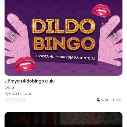
Elämys: Dildobingo Oulu
Oulu
Pyydä tarjous
200
200