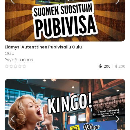
Elämys: Autenttinen Pubivisailu Oulu
Oulu
Pyydä tarjous
200
200