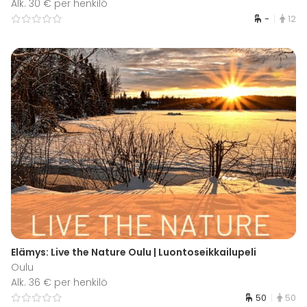
Alk. 30 € per henkilö
-
12
Elämys: Live the Nature Oulu | Luontoseikkailupeli
Oulu
Alk. 36 € per henkilö
50
50