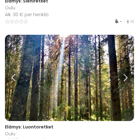
Elämys: Sieniretket
Oulu
Alk. 30 € per henkilö
-
10
Elämys: Luontoretket
Oulu