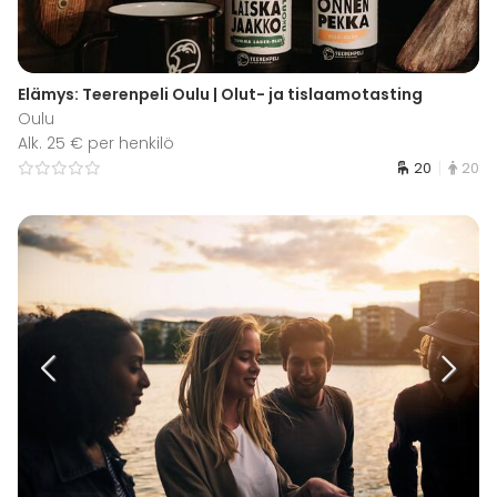
Elämys: Teerenpeli Oulu | Olut- ja tislaamotasting
Oulu
Alk. 25 € per henkilö
20
20