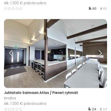
Alk. 1 200 € päivävuokra
60
60
Juhlatalo Saimaan Atlas / Pienet ryhmät
Imatra
Alk. 1 200 € päivävuokra
24
24