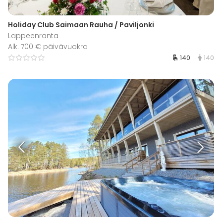
Holiday Club Saimaan Rauha / Paviljonki
Lappeenranta
Alk. 700 € päivävuokra
140
140