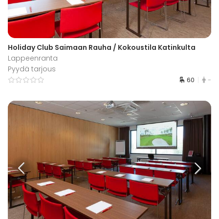
Holiday Club Saimaan Rauha / Kokoustila Katinkulta
Lappeenranta
Pyydä tarjous
60
-