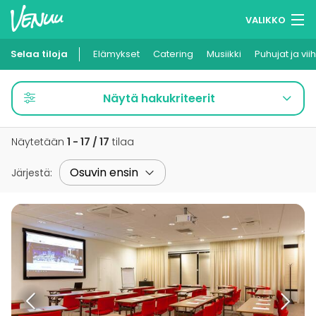
VALIKKO
Selaa tiloja
Elämykset
Muistilistasi
Catering
Musiikki
Puhujat ja vii
Kirjaudu
Näytä hakukriteerit
Suomi
Näytetään
1 - 17 / 17
tilaa
Ilmoita kohteesi
Järjestä
: