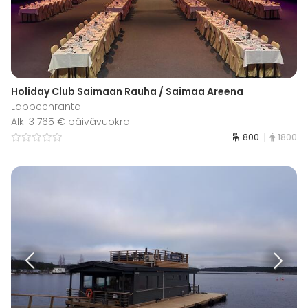
Holiday Club Saimaan Rauha / Saimaa Areena
Lappeenranta
Alk. 3 765 € päivävuokra
800
1800