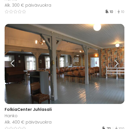
Alk. 300 € päivävuokra
10
10
FolkiaCenter Juhlasali
Hanko
Alk. 400 € päivävuokra
70
100