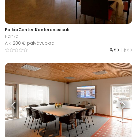
FolkiaCenter Konferenssisali
Hanko
Alk. 280 € päivävuokra
50
60