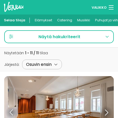
VALIKKO
Selaa tiloja
Elämykset
Muistilistasi
Catering
Musiikki
Puhujat ja vii
Kirjaudu
Näytä hakukriteerit
Suomi
Näytetään
1 - 11 / 11
tilaa
Ilmoita kohteesi
Järjestä
: