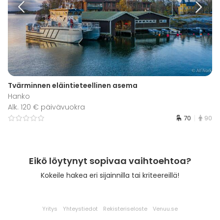
Tvärminnen eläintieteellinen asema
Hanko
Alk. 120 € päivävuokra
70
90
Eikö löytynyt sopivaa vaihtoehtoa?
Kokeile hakea eri sijainnilla tai kriteereillä!
Yritys
Yhteystiedot
Rekisteriseloste
Venuu.se