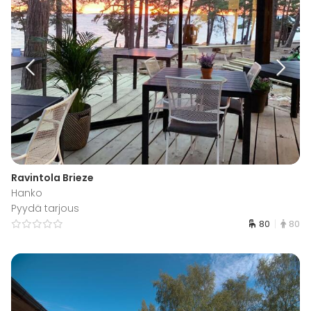
Ravintola Brieze
Hanko
Pyydä tarjous
80
80