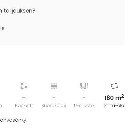
n tarjouksen?
lle
2
-
-
-
180 m
i
Banketti
Suorakaide
U-muoto
Pinta-ala
 sohvasänky.