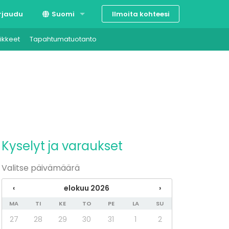
Ilmoita kohteesi
rjaudu
Suomi
ikkeet
Tapahtumatuotanto
Svenska
English
Kyselyt ja varaukset
Valitse päivämäärä
‹
elokuu 2026
›
MA
TI
KE
TO
PE
LA
SU
27
28
29
30
31
1
2