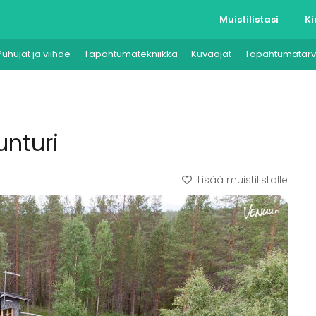
Muistilistasi
Ki
Puhujat ja viihde
Tapahtumatekniikka
Kuvaajat
Tapahtumatarv
unturi
Lisää muistilistalle