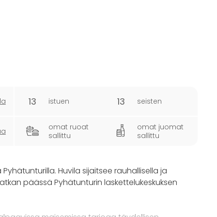
13
13
la
istuen
seisten
omat ruoat
omat juomat
ua
sallittu
sallittu
 Pyhätunturilla. Huvila sijaitsee rauhallisella ja
 matkan päässä Pyhätunturin laskettelukeskuksen