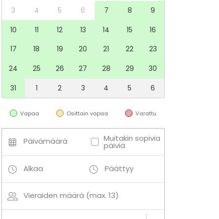
3
4
5
6
7
8
9
10
11
12
13
14
15
16
17
18
19
20
21
22
23
24
25
26
27
28
29
30
31
1
2
3
4
5
6
Vapaa
Osittain vapaa
Varattu
Muitakin sopivia
Päivämäärä
päiviä
Alkaa
Päättyy
Vieraiden määrä (max. 13)