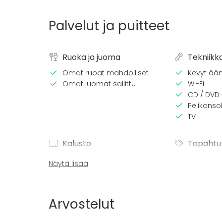
Palvelut ja puitteet
Ruoka ja juoma
Tekniikk
Omat ruoat mahdolliset
Kevyt ään
Omat juomat sallittu
Wi-Fi
CD / DVD 
Pelikonsol
TV
Kalusto
Tapahtu
Palju / poreallas
Juhlat
Näytä lisää
Keittiö asiakkaan käytössä
Häät
Saunailta
Illallinen 
Arvostelut
Kokous
Seminaari