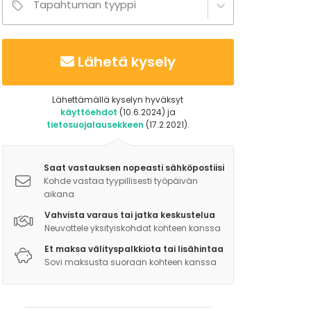
Tapahtuman tyyppi
Lähetä kysely
Lähettämällä kyselyn hyväksyt
käyttöehdot
(10.6.2024) ja
tietosuojalausekkeen
(17.2.2021).
Saat vastauksen nopeasti sähköpostiisi
Kohde vastaa tyypillisesti työpäivän
aikana
Vahvista varaus tai jatka keskustelua
Neuvottele yksityiskohdat kohteen kanssa
Et maksa välityspalkkiota tai lisähintaa
Sovi maksusta suoraan kohteen kanssa