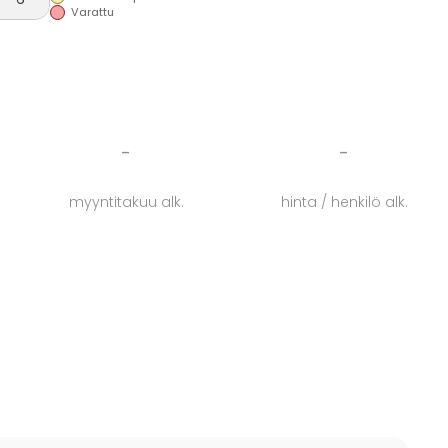
Varattu
-
-
myyntitakuu alk.
hinta / henkilö alk.