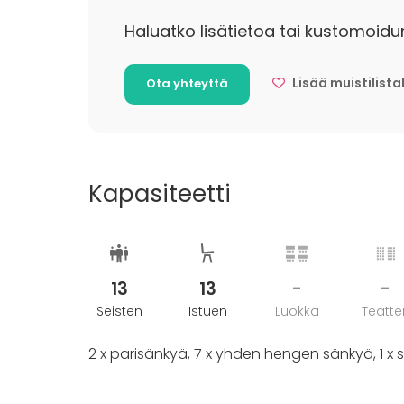
Haluatko lisätietoa tai kustomoidu
Lisää muistilista
Ota yhteyttä
Kapasiteetti
13
13
-
-
Seisten
Istuen
Luokka
Teatter
2 x parisänkyä, 7 x yhden hengen sänkyä, 1 x