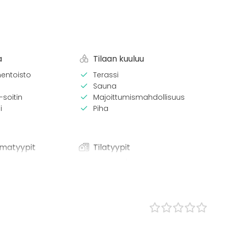
a
Tilaan kuuluu
entoisto
Terassi
Sauna
-soitin
Majoittumismahdollisuus
i
Piha
matyypit
Tilatyypit
Kartano / Huvila
Mökki
/ lounas
 / konferenssi