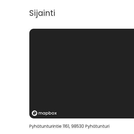
Sijainti
Pyhätunturintie 1161
,
98530
Pyhätunturi