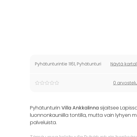
Pyhätunturintie 1161
,
Pyhätunturi
Näytä kartal
0 arvostel
Pyhätunturin
Villa Ankkalinna
sijaitsee Lapissa
luonnonkauniilla tontilla, mutta vain lyhyen
palveluista.