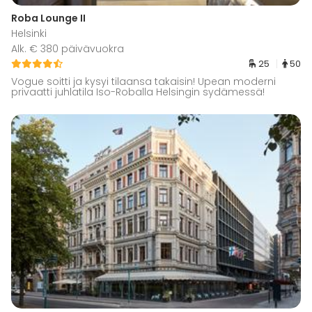
Roba Lounge II
Helsinki
Alk. € 380 päivävuokra
25
50
Vogue soitti ja kysyi tilaansa takaisin! Upean moderni
privaatti juhlatila Iso-Roballa Helsingin sydämessä!