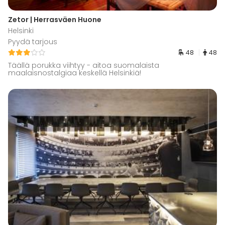
Zetor | Herrasväen Huone
Helsinki
Pyydä tarjous
48
48
Täällä porukka viihtyy - aitoa suomalaista
maalaisnostalgiaa keskellä Helsinkiä!