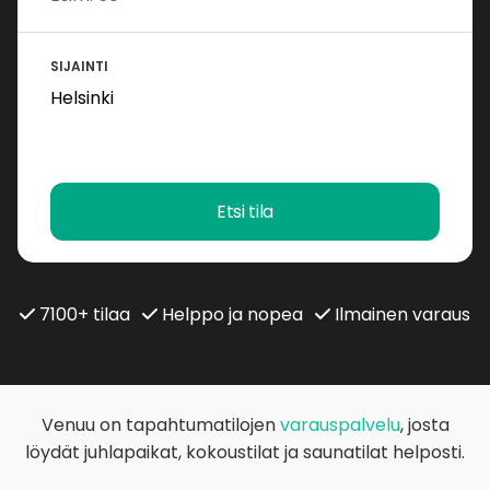
SIJAINTI
Etsi tila
7100+ tilaa
Helppo ja nopea
Ilmainen varaus
Venuu on tapahtumatilojen
varauspalvelu
, josta
löydät juhlapaikat, kokoustilat ja saunatilat helposti.