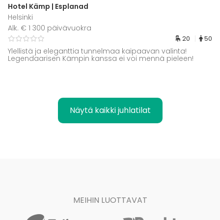
Hotel Kämp | Esplanad
Helsinki
Alk. € 1 300 päivävuokra
20
50
Ylellistä ja eleganttia tunnelmaa kaipaavan valinta!
Legendaarisen Kämpin kanssa ei voi mennä pieleen!
Näytä kaikki juhlatilat
MEIHIN LUOTTAVAT