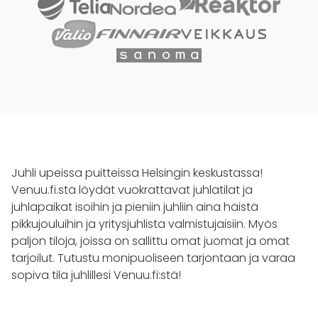
Juhli upeissa puitteissa Helsingin keskustassa!
Venuu.fi.stä löydät vuokrattavat juhlatilat ja
juhlapaikat isoihin ja pieniin juhliin aina häistä
pikkujouluihin ja yritysjuhlista valmistujaisiin. Myös
paljon tiloja, joissa on sallittu omat juomat ja omat
tarjoilut. Tutustu monipuoliseen tarjontaan ja varaa
sopiva tila juhlillesi Venuu.fi:stä!