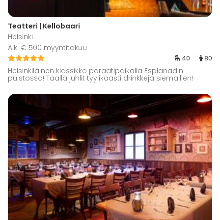
Teatteri | Kellobaari
Helsinki
Alk. € 500 myyntitakuu
40
80
Helsinkiläinen klassikko paraatipaikalla Esplanadin
puistossa! Täällä juhlit tyylikäästi drinkkejä siemaillen!