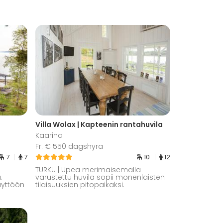
Villa Wolax | Kapteenin rantahuvila
Kaarina
Fr. € 550 dagshyra
7
7
10
12
TURKU | Upea merimaisemalla
.
varustettu huvila sopii monenlaisten
äyttöön
tilaisuuksien pitopaikaksi.