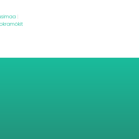
Uusimaa
|
okramökit