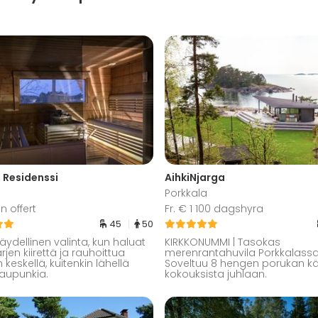
n Residenssi
AihkiNjarga
Porkkala
n offert
Fr. € 1 100 dagshyra
45
50
äydellinen valinta, kun haluat
KIRKKONUMMI | Tasokas
jen kiirettä ja rauhoittua
merenrantahuvila Porkkalassa
keskellä, kuitenkin lähellä
Soveltuu 8 hengen porukan k
aupunkia.
kokouksista juhlaan.