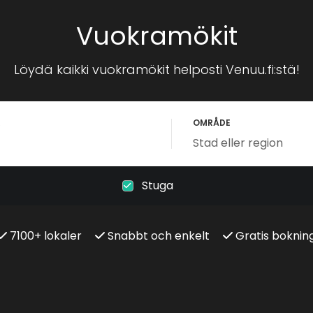
Vuokramökit
Löydä kaikki vuokramökit helposti Venuu.fi:stä!
R
OMRÅDE
Stuga
7100+ lokaler
Snabbt och enkelt
Gratis boknin