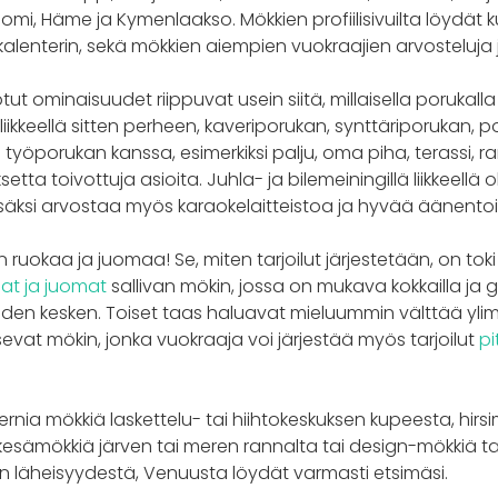
mi, Häme ja Kymenlaakso. Mökkien profiilisivuilta löydät ku
kalenterin, sekä mökkien aiempien vuokraajien arvosteluja 
ut ominaisuudet riippuvat usein siitä, millaisella porukalla
 liikkeellä sitten perheen, kaveriporukan, synttäriporukan, p
 työporukan kanssa, esimerkiksi palju, oma piha, terassi, ra
etta toivottuja asioita. Juhla- ja bilemeiningillä liikkeellä
säksi arvostaa myös karaokelaitteistoa ja hyvää äänentoi
n ruokaa ja juomaa! Se, miten tarjoilut järjestetään, on tok
at ja juomat
sallivan mökin, jossa on mukava kokkailla ja gr
oiden kesken. Toiset taas haluavat mieluummin välttää yli
tsevat mökin, jonka vuokraaja voi järjestää myös tarjoilut
pi
rnia mökkiä laskettelu- tai hiihtokeskuksen kupeesta, hirs
kesämökkiä järven tai meren rannalta tai design-mökkiä tai 
läheisyydestä, Venuusta löydät varmasti etsimäsi.