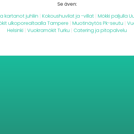
Se även:
ja kartanot juhliin
|
Kokoushuvilat ja -villat
|
Mökki paljulla 
kit ulkoporealtaalla Tampere
|
Muotinäytös Pk-seutu
|
Vu
Helsinki
|
Vuokramökit Turku
|
Catering ja pitopalvelu