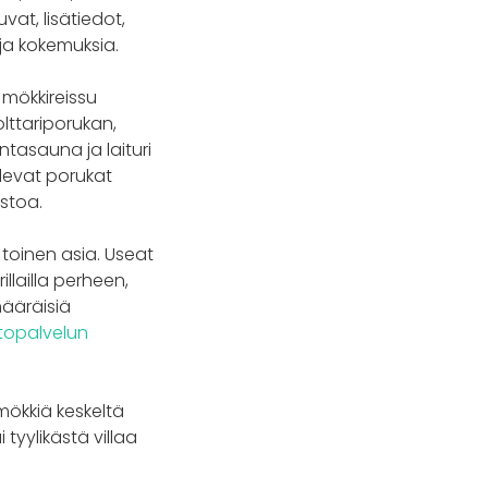
vat, lisätiedot,
ja kokemuksia.
 mökkireissu
olttariporukan,
ntasauna ja laituri
 olevat porukat
stoa.
i toinen asia. Useat
illailla perheen,
määräisiä
topalvelun
imökkiä keskeltä
tyylikästä villaa