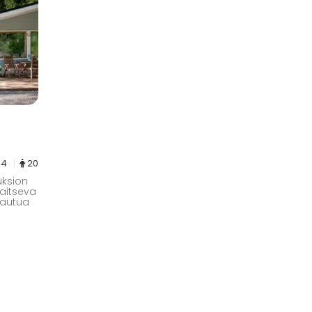
14
20
uksion
jaitseva
rtautua