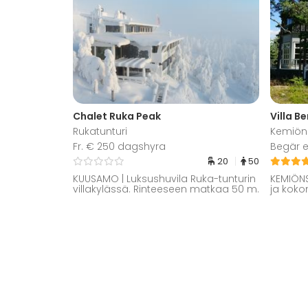
Chalet Ruka Peak
Villa B
Rukatunturi
Kemiön
Fr. € 250 dagshyra
Begär e
20
50
KUUSAMO | Luksushuvila Ruka-tunturin
KEMIÖNS
villakylässä. Rinteeseen matkaa 50 m.
ja koko