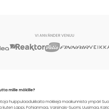
VI ANVÄNDER VENUU
utta mille mökille?
atoja huippulaadukkaita mökkejä maakunnista ympäri Suo
ta kuten Lappi, Pohjanmaa, Varsinais-Suomi, Uusimaa, Karja