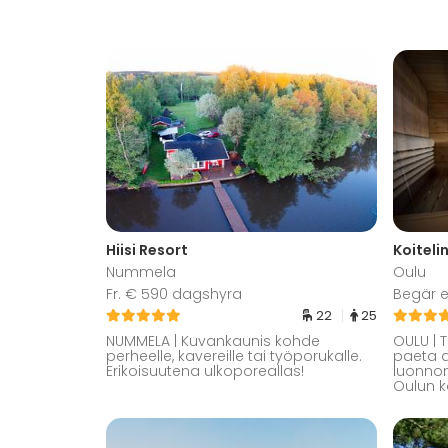
Hiisi Resort
Koiteli
Nummela
Oulu
Fr. € 590 dagshyra
Begär e
22
25
NUMMELA | Kuvankaunis kohde
OULU | T
perheelle, kavereille tai työporukalle.
paeta ar
Erikoisuutena ulkoporeallas!
luonnon 
Oulun k