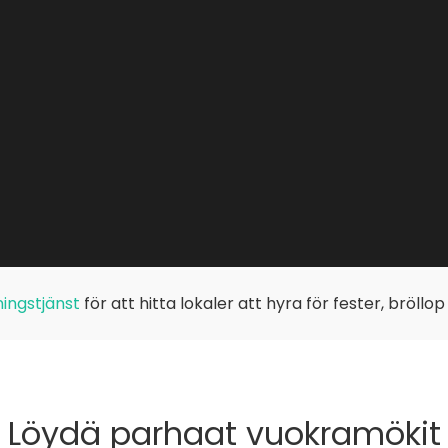
ingstjänst
för att hitta lokaler att hyra för fester, bröllo
Löydä parhaat vuokramökit