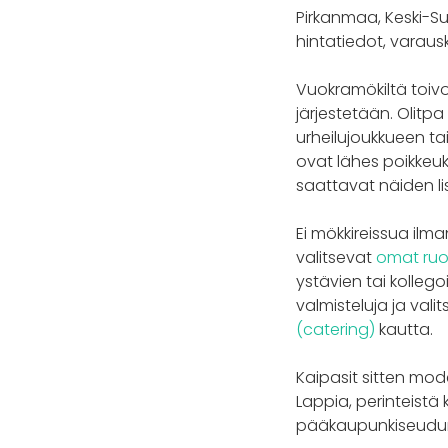
Pirkanmaa, Keski-Suo
hintatiedot, varaus
Vuokramökiltä toivot
järjestetään. Olitpa
urheilujoukkueen tai
ovat lähes poikkeuks
saattavat näiden li
Ei mökkireissua ilma
valitsevat
omat ruo
ystävien tai kolleg
valmisteluja ja vali
(catering)
kautta.
Kaipasit sitten mode
Lappia, perinteistä 
pääkaupunkiseudun 