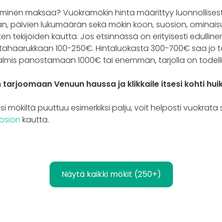
inen maksaa? Vuokramökin hinta määrittyy luonnollisesti 
, päivien lukumäärän sekä mökin koon, suosion, ominaisu
ten tekijöiden kautta. Jos etsinnässä on erityisesti edullin
ntahaarukkaan 100-250€. Hintaluokasta 300-700€ saa jo t
almis panostamaan 1000€ tai enemmän, tarjolla on todelli
tarjoomaan Venuun haussa ja klikkaile itsesi kohti hu
si mökiltä puuttuu esimerkiksi palju, voit helposti vuokrata
osion
kautta.
Näytä kaikki mökit (250+)