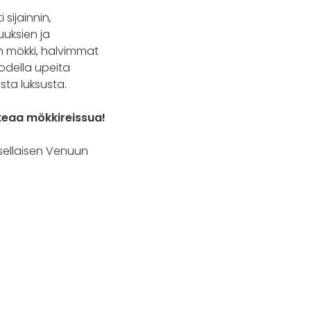
sijainnin,
uksien ja
en mökki, halvimmat
odella upeita
sta luksusta.
ikeaa mökkireissua!
 sellaisen Venuun