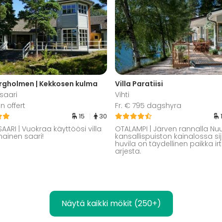
ergholmen | Kekkosen kulma
Villa Paratiisi
saari
Vihti
n offert
Fr. € 795 dagshyra
15
30
AARI | Vuokraa käyttöösi villa
OTALAMPI | Järven rannalla Nu
nainen saari!
kansallispuiston kainalossa si
huvila on täydellinen paikka i
arjesta.
Näytä kaikki mökit (250+)