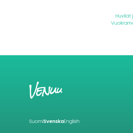
Huvilat 
Vuokramö
Suomi
Svenska
English