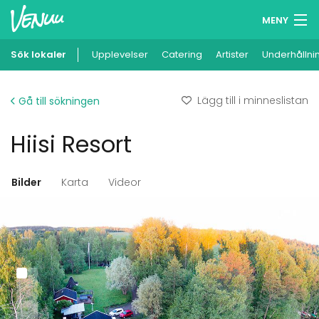
MENY
Sök lokaler
Upplevelser
Minneslista
Catering
Artister
Underhållni
Logga in
Lägg till i minneslistan
Gå till sökningen
Svenska
Hiisi Resort
Lägg till din lokal
Bilder
Karta
Videor