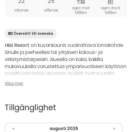
22
25
egen mat
egen dryck
sittande
stående
tillåten
tillåten
Översätt till svenska
Hiisi Resort
on kuvankaunis vuokrattava lomakohde
Sinulle ja perheellesi tai yrityksen kokous- ja
virkistymistarpeisiin. Alueella on kaksi, kaikilla
mukavuuksilla varustettua ympärivuotiseen käyttöön
soveltuvaa loma-asuntoa. Huvilat ovat suurella
nurmitontilla. Niiden yhteydessä on laajat terassit,
Visa mer
lapsiystävällinen ranta, lasilla katettu kesäkeittiö,
lapinkota, lämminvesipalju ja ulkoporeallas, joiden
käyttö kuuluu aina hintaan.
Tillgänglighet
Päärakennuksessa (huvila 1) on suuri
olohuone/ruokasali, varaava takka, tarvittaessa
‹
augusti 2026
›
paljeovella eriytettävä tv-alkovi (jossa vuodesohva),