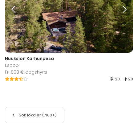
Nuuksion Karhunpesä
Espoo
Fr. 800 € dagshyra
20
20
Sök lokaler (7100+)