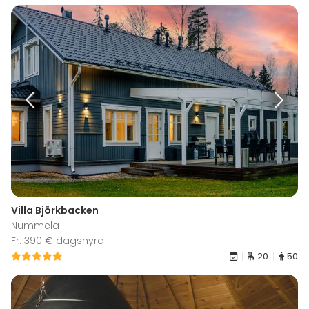
Villa Björkbacken
Nummela
Fr. 390 € dagshyra
20
50