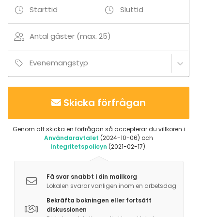
Starttid
Sluttid
-10 hlö löylyhuone + suihkuhuone, jossa 2 suihkua
Antal gäster (max. 25)
Evenemangstyp
Skicka förfrågan
Genom att skicka en förfrågan så accepterar du villkoren i
Användaravtalet
(2024-10-06) och
Integritetspolicyn
(2021-02-17).
Få svar snabbt i din mailkorg
Lokalen svarar vanligen inom en arbetsdag
Bekräfta bokningen eller fortsätt
diskussionen