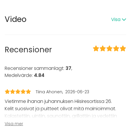
Professionellt ljudsystem
TV
Video
I lokalen
Visa
Terrass
Bastu
Övernattningsmöjlighet
Högljudd musik OK
Recensioner
Trädgård
Utrustning
Recensioner sammanlagt:
37
,
Bubbelpool / Jacuzzi
Medelvärde:
4.84
Kök i kundens bruk
Anteckningsmaterial
Tiina Ahonen
2026-06-23
Whiteboard / Blädderblock
Piano
Vietimme ihanan juhannuksen Hiisiresortissa 26.
Handdukar
Kelit suosivat ja puitteet olivat mitä mainioimmat.
Servis
Kalastettiin, uintiin, saunottiin, grillattiin ja vedettiin
pellejen merkeissä kunnon juhannuspelit👌😁
Evenemang
Visa mer
Isäntä oli täysi 10👌