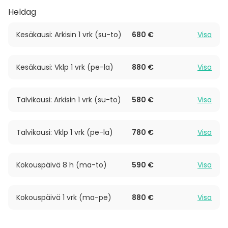
Hiisi Resort sijaitsee 30 minuutin matkan päässä
Heldag
Helsingistä Hiidenveden rannalla Nummelassa.
Kesäkausi: Arkisin 1 vrk (su-to)
680 €
Visa
Kesäkausi: Vklp 1 vrk (pe-la)
880 €
Visa
Talvikausi: Arkisin 1 vrk (su-to)
580 €
Visa
Talvikausi: Vklp 1 vrk (pe-la)
780 €
Visa
Kokouspäivä 8 h (ma-to)
590 €
Visa
Kokouspäivä 1 vrk (ma-pe)
880 €
Visa