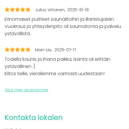
Fest
Me kiitämme ja tulemme ehdottomasti uudelleen🙏🏻
Bröllop
Julius Virtanen
2025-10-19
Spa / relax / bastu
Erinomaiset puitteet saunailtoihin ja illanistujaisiin.
Middag / Lunch
Vuokraus ja yhteydenpito oli saumatonta ja palvelu
Möte
ystävällistä.
Konferens
Mässa / Utställning
Föreställning / show
Mari-Liis
2025-07-17
Rekreation
Todella kaunis ja ihana paikka, isäntä oli erittäin
Stuga / boende
Upplevelse / aktivitet
ystävällinen :)
Julbord / Julfest
Kiitos teille, vierailemme varmasti uudestaan!
Lokal
Visa mer recensioner
Anpassningsbar lokal
Herrgård / Villa
Stuga
Lokal vid vattnet
Kontakta lokalen
Aktiviteter