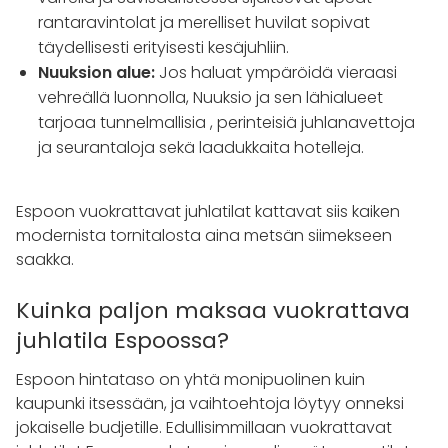
rantaravintolat ja merelliset huvilat sopivat
täydellisesti erityisesti kesäjuhliin.
Nuuksion alue:
Jos haluat ympäröidä vieraasi
vehreällä luonnolla, Nuuksio ja sen lähialueet
tarjoaa tunnelmallisia , perinteisiä juhlanavettoja
ja seurantaloja sekä laadukkaita hotelleja.
Espoon vuokrattavat juhlatilat kattavat siis kaiken
modernista tornitalosta aina metsän siimekseen
saakka.
Kuinka paljon maksaa vuokrattava
juhlatila Espoossa?
Espoon hintataso on yhtä monipuolinen kuin
kaupunki itsessään, ja vaihtoehtoja löytyy onneksi
jokaiselle budjetille. Edullisimmillaan vuokrattavat