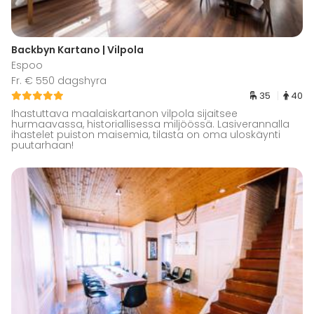
Backbyn Kartano | Vilpola
Espoo
Fr. € 550 dagshyra
35
40
Ihastuttava maalaiskartanon vilpola sijaitsee
hurmaavassa, historiallisessa miljöössä. Lasiverannalla
ihastelet puiston maisemia, tilasta on oma uloskäynti
puutarhaan!