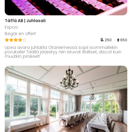
Täffä AB | Juhlasali
Espoo
Begär en offert
250
650
Upea avara juhlatila Otaniemessä sopii isommallekin
porukalle! Täällä järjestyy niin istuvat illalliset, discot kuin
muutkin pirskeet!