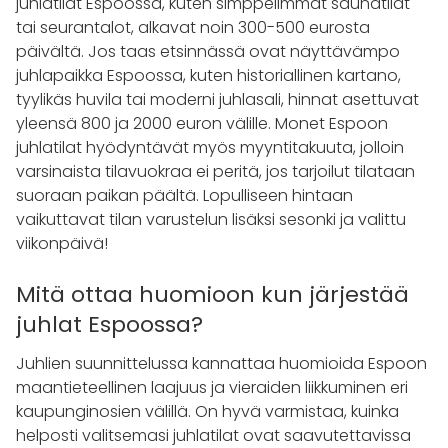
juhlatilat Espoossa, kuten simppelimmät saunatilat
tai seurantalot, alkavat noin 300-500 eurosta
päivältä. Jos taas etsinnässä ovat näyttävämpo
juhlapaikka Espoossa, kuten historiallinen kartano,
tyylikäs huvila tai moderni juhlasali, hinnat asettuvat
yleensä 800 ja 2000 euron välille. Monet Espoon
juhlatilat hyödyntävät myös myyntitakuuta, jolloin
varsinaista tilavuokraa ei peritä, jos tarjoilut tilataan
suoraan paikan päältä. Lopulliseen hintaan
vaikuttavat tilan varustelun lisäksi sesonki ja valittu
viikonpäivä!
Mitä ottaa huomioon kun järjestää
juhlat Espoossa?
Juhlien suunnittelussa kannattaa huomioida Espoon
maantieteellinen laajuus ja vieraiden liikkuminen eri
kaupunginosien välillä. On hyvä varmistaa, kuinka
helposti valitsemasi juhlatilat ovat saavutettavissa