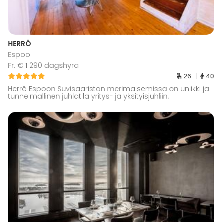
HERRÖ
Espoo
Fr. € 1 290 dagshyra
26
40
Herrö Espoon Suvisaariston merimaisemissa on uniikki ja
tunnelmallinen juhlatila yritys- ja yksityisjuhliin.