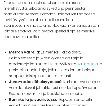
Espoo tarjoaa ainutlaatuisen sekoituksen
merellisyyttä, urbaania sykettä ja perinteistä
maalaismaisemaa. Parhaat juhlapaikat Espoossa
levittäytyvät laajalle alueelle rannikon
saaristotunnelmasta aina Nuuksion kansallispuiston
laidalle saakka. Voit löytää upeita tiloja esimerkiksi
seuraavilta alueilta:
Metron varrella:
Esimerkiksi Tapiolassa,
Keilaniemessä ja Matinkylässä on tarjolla
moderneja kattoterasseja, tyylikkäitä
saunatiloja
ja
perinteisiä juhlatiloja, joihin vieraiden on helppo
saapua Helsingin keskustasta asti.
Juna-radan läheisyydessä:
Kurkkaa myös junan
varrella olevat juhlatilat esimerkiksi Leppävaaran,
Espoon keskuksen ja Kauklahden alueilta.
Rannikolla ja saaristossa:
Espoon rantaraitin
varrella ja Suvisaaristossa sijaitsevat upeat