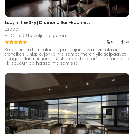
Lucy in the Sky | Diamond Bar -kabinetti
Espoo
Fr. € 2 500 försäljningsgaranti
50
50
Keilaniemen tornitalon huipulla sijaitseva ravintola on
trendikäs juhlatila, jonka maisemat meren ylle salpaavat
hengen. Nauti erinomaisesta ruoasta ja omasta rauhasta
Pk-seudun parhaissa maisemissa!