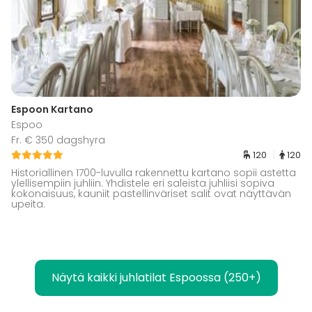
Espoon Kartano
Espoo
Fr. € 350 dagshyra
120
120
Historiallinen 1700-luvulla rakennettu kartano sopii astetta
ylellisempiin juhliin. Yhdistele eri saleista juhliisi sopiva
kokonaisuus, kauniit pastellinväriset salit ovat näyttävän
upeita.
Näytä kaikki juhlatilat Espoossa (250+)