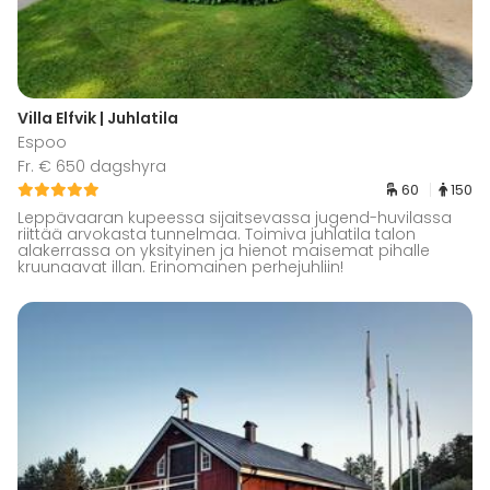
Villa Elfvik | Juhlatila
Espoo
Fr. € 650 dagshyra
60
150
Leppävaaran kupeessa sijaitsevassa jugend-huvilassa
riittää arvokasta tunnelmaa. Toimiva juhlatila talon
alakerrassa on yksityinen ja hienot maisemat pihalle
kruunaavat illan. Erinomainen perhejuhliin!