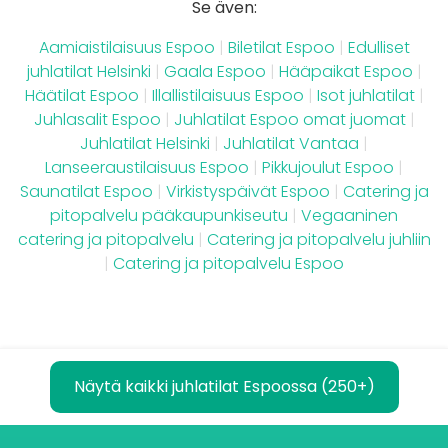
Se även:
Aamiaistilaisuus Espoo
|
Biletilat Espoo
|
Edulliset
juhlatilat Helsinki
|
Gaala Espoo
|
Hääpaikat Espoo
|
Häätilat Espoo
|
Illallistilaisuus Espoo
|
Isot juhlatilat
|
Juhlasalit Espoo
|
Juhlatilat Espoo omat juomat
|
Juhlatilat Helsinki
|
Juhlatilat Vantaa
|
Lanseeraustilaisuus Espoo
|
Pikkujoulut Espoo
|
Saunatilat Espoo
|
Virkistyspäivät Espoo
|
Catering ja
pitopalvelu pääkaupunkiseutu
|
Vegaaninen
catering ja pitopalvelu
|
Catering ja pitopalvelu juhliin
|
Catering ja pitopalvelu Espoo
Näytä kaikki juhlatilat Espoossa (250+)