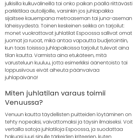
julkisilla kulkuvälineillä tai onko paikan päällä riittävästi
parkkitilaa autoilijoille, varsinkin jos juhlapaikka
sijaitsee kauempana metroaseman tai juna-aseman
läheisyydestä. Toinen keskeinen seikka on tarjoilut:
monet vuokrattavat juhlatilat Espoossa sallivat omat
juomat ja ruoat, mikä antaa vapautta budjetointiin,
kun taas toisissa juhlapaikoissa tarjoilut tulevat aina
tilan kautta. Varmista aina etukäteen, mitä
varusteluun kuuluu, jotta esimerkiksi äänentoisto tai
loppusiivous eivät aiheuta päänvaivaa
juhlapäivänä!
Miten juhlatilan varaus toimii
Venuussa?
Venuun kautta täydellisten puitteiden löytäminen on
tehty nopeaksi, vaivattomaksi ja täysin ilmaiseksi. Voit
vertailla satoja juhlatiloja Espoossa, ja suodattaa
hakuasi juuri sinulle tärkeiden kriteerien, kuten