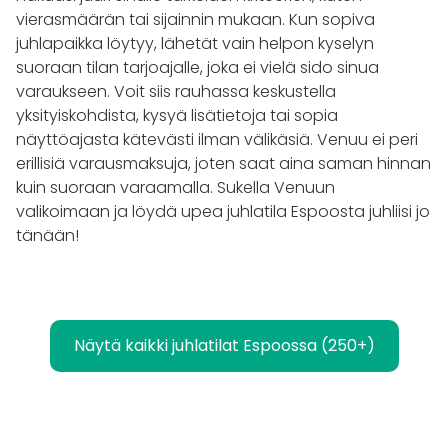
vierasmäärän tai sijainnin mukaan. Kun sopiva
juhlapaikka löytyy, lähetät vain helpon kyselyn
suoraan tilan tarjoajalle, joka ei vielä sido sinua
varaukseen. Voit siis rauhassa keskustella
yksityiskohdista, kysyä lisätietoja tai sopia
näyttöajasta kätevästi ilman välikäsiä. Venuu ei peri
erillisiä varausmaksuja, joten saat aina saman hinnan
kuin suoraan varaamalla. Sukella Venuun
valikoimaan ja löydä upea juhlatila Espoosta juhliisi jo
tänään!
Näytä kaikki juhlatilat Espoossa (250+)