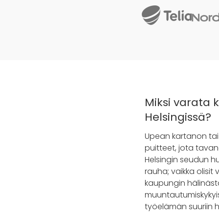
Miksi varata 
Helsingissä?
Upean kartanon tai 
puitteet, jota tavan
Helsingin seudun hu
rauha; vaikka olisi
kaupungin hälinäst
muuntautumiskykyisiä
työelämän suuriin he