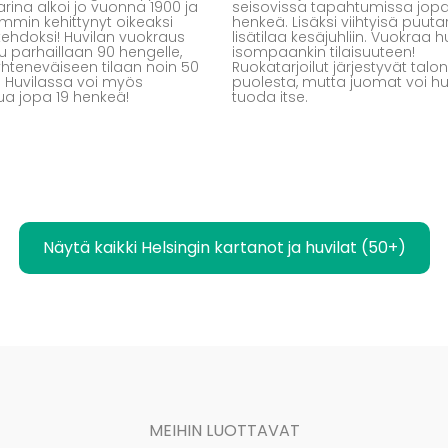
arina alkoi jo vuonna 1900 ja
seisovissa tapahtumissa jop
emmin kehittynyt oikeaksi
henkeä. Lisäksi viihtyisä puut
 kehdoksi! Huvilan vuokraus
lisätilaa kesäjuhliin. Vuokraa hu
u parhaillaan 90 hengelle,
isompaankin tilaisuuteen!
hteneväiseen tilaan noin 50
Ruokatarjoilut järjestyvät talon
 Huvilassa voi myös
puolesta, mutta juomat voi huv
ua jopa 19 henkeä!
tuoda itse.
Näytä kaikki Helsingin kartanot ja huvilat (50+)
MEIHIN LUOTTAVAT