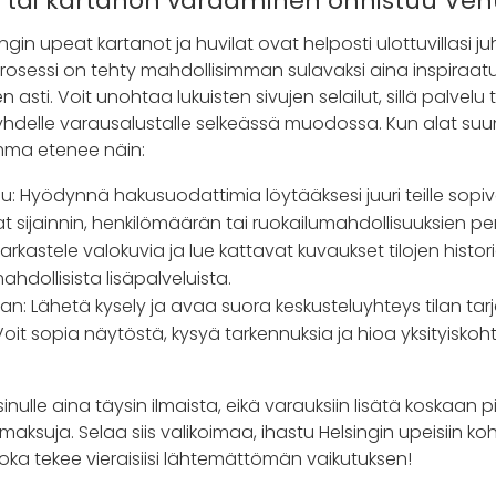
n tai kartanon varaaminen onnistuu Ve
gin upeat kartanot ja huvilat ovat helposti ulottuvillasi juh
osessi on tehty mahdollisimman sulavaksi aina inspiraatu
asti. Voit unohtaa lukuisten sivujen selailut, sillä palvelu 
yhdelle varausalustalle selkeässä muodossa. Kun alat suun
ma etenee näin:
idu: Hyödynnä hakusuodattimia löytääksesi juuri teille sopi
at sijainnin, henkilömäärän tai ruokailumahdollisuuksien per
 Tarkastele valokuvia ja lue kattavat kuvaukset tilojen histor
ahdollisista lisäpalveluista.
an: Lähetä kysely ja avaa suora keskusteluyhteys tilan tar
it sopia näytöstä, kysyä tarkennuksia ja hioa yksityiskoht
nulle aina täysin ilmaista, eikä varauksiin lisätä koskaan pii
aksuja. Selaa siis valikoimaa, ihastu Helsingin upeisiin koh
joka tekee vieraisiisi lähtemättömän vaikutuksen!