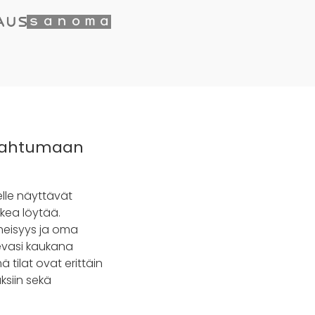
tapahtumaan
elle näyttävät
ikea löytää.
äheisyys ja oma
levasi kaukana
tilat ovat erittäin
ksiin sekä