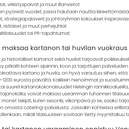
at, virkistyspäivät ja muut illanvietot
ten pyöreät vuodet, joissa halutaan nauttia kiireettömäs
ät, strategiapalaverit ja johtoryhmän kokoukset inspiroiv
, ristiäiset ja muut perhejuhlat
ailtilaisuudet tai PR-tapahtumat
 maksaa kartanon tai huvilan vuokraus 
ja historialliset kartanot sekä huvilat tarjoavat poikkeuksel
pitkälti kohteen sijainnin, koon ja tarjottujen palveluiden
krattava kartano ja huvila, on hyvä varautua siihen, että
800-1200 eurosta päivältä. Kaikkein hienoimmat ja suosituim
ai suuret kartanokokonaisuudet Helsingin rannikkoalueilla,
atajanokalla, voivat maksaa useamman tuhannen tilaisuude
monet tekijät, kuten sesonki, viikonpäivä ja se, saako tarjo
lon omasta catering-palvelusta. Joissakin kohteissa erillistä
llenkaan, mikäli tilaisuuteen sovitaan tietty myyntitakuu ta