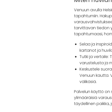
Miten huvila
Venuun avulla Helsin
tapahtumiin. Hakupr
varausvahvistukseen 
tarvittavan tiedon 
tapahtumaasi, hom
Selaa ja inspiro
kartanot ja huvil
Tutki ja vertaile:
varustelusta ja m
Keskustele suora
Venuun kautta. Vo
välikäsiä.
Palvelun käyttö on si
ylimääräisiä varausm
täydellinen paikka, 