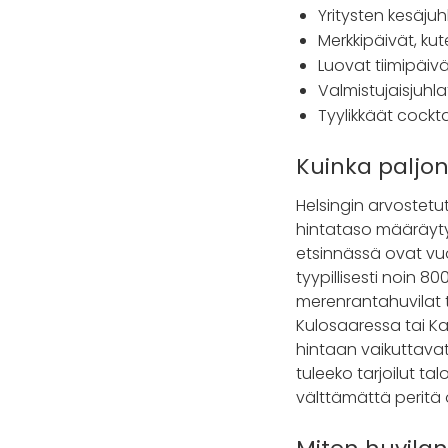
Yritysten kesäjuhl
Merkkipäivät, ku
Luovat tiimipäiv
Valmistujaisjuhlat
Tyylikkäät cockt
Kuinka paljon
Helsingin arvostetut 
hintataso määräytyy 
etsinnässä ovat vuo
tyypillisesti noin 
merenrantahuvilat t
Kulosaaressa tai K
hintaan vaikuttavat 
tuleeko tarjoilut ta
välttämättä peritä o