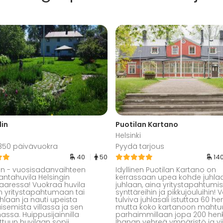
lin
Puotilan Kartano
Helsinki
1 850 päivävuokra
Pyydä tarjous
40
50
14
alin - vuosisadanvaihteen
Idyllinen Puotilan Kartano on
ntahuvila Helsingin
kerrassaan upea kohde juhlaa
aaressa! Vuokraa huvila
juhlaan, aina yritystapahtumi
 yritystapahtumaan tai
synttäreihin ja pikkujouluihin! 
hlaan ja nauti upeista
tulviva juhlasali istuttaa 60 he
semista villassa ja sen
mutta koko kartanoon mahtu
assa. Huippusijainnilla
parhaimmillaan jopa 200 hen
ttuun huvilaan sopii
Ihanan vehreä ympäristö ja vi