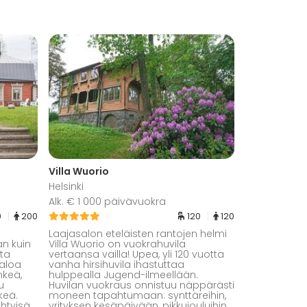
Villa Wuorio
Helsinki
Alk. € 1 000 päivävuokra
0
200
120
120
Laajasalon eteläisten rantojen helmi
n kuin
Villa Wuorio on vuokrahuvila
sta
vertaansa vailla! Upea, yli 120 vuotta
Valoa
vanha hirsihuvila ihastuttaa
nkeä,
hulppealla Jugend-ilmeellään.
u
Huvilan vuokraus onnistuu näppärästi
keä.
moneen tapahtumaan: synttäreihin,
ihtyisä
yrityksen kesäpäivään, pikkujouluihin