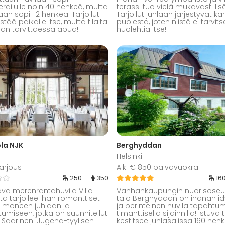
erailulle noin 40 henkeä, mutta
terassi tuo vielä mukavasti lisä
n sopii 12 henkeä. Tarjoilut
Tarjoilut juhlaan järjestyvät k
estää paikalle itse, mutta tilalta
puolesta, joten niistä ei tarvits
än tarvittaessa apua!
huolehtia itse!
la NJK
Berghyddan
Helsinki
arjous
Alk. € 850 päivävuokra
250
350
16
a merenrantahuvila Villa
Vanhankaupungin nuorisoseu
a tarjoilee ihan romanttiset
talo Berghyddan on ihanan idy
t moneen juhlaan ja
ja perinteinen huvila tapahtum
umiseen, jotka on suunnitellut
timanttisella sijainnilla! Istuva 
el Saarinen! Jugend-tyylisen
kestitsee juhlasalissa 160 hen