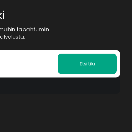
i
a muihin tapahtumiin
lvelusta.
Etsi tila