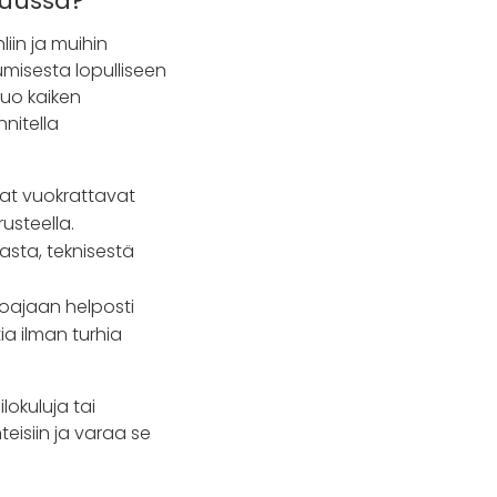
nuussa?
liin ja muihin
misesta lopulliseen
tuo kaiken
nitella
vat vuokrattavat
usteella.
iasta, teknisestä
joajaan helposti
ia ilman turhia
lokuluja tai
teisiin ja varaa se