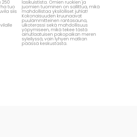
a 250
lasikuistista. Omien ruokien ja
arha tuo
juomien tuominen on sallittua, mikä
vila siis
mahdollistaa yksilölliset juhlat!
Kokonaisuuden kruunaavat
puulämmitteinen rantasauna,
ilalle
ulkoterassi sekä mahdollisuus
yöpymiseen, mikä tekee tästä
ainutlaatuisen pakopaikan meren
syleilyssä, vain lyhyen matkan
päässä keskustasta.