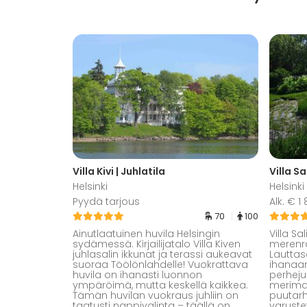
Villa Kivi | Juhlatila
Villa Sa
Helsinki
Helsinki
Pyydä tarjous
Alk. € 
70
100
Ainutlaatuinen huvila Helsingin
Villa S
sydämessä. Kirjailijatalo Villa Kiven
merenra
juhlasalin ikkunat ja terassi aukeavat
Lauttas
suoraa Töölönlahdelle! Vuokrattava
ihanaan
huvila on ihanasti luonnon
perheju
ympäröimä, mutta keskellä kaikkea.
merimai
Tämän huvilan vuokraus juhliin on
puutarh
taatusti nappivalinta – täällä on
varuste