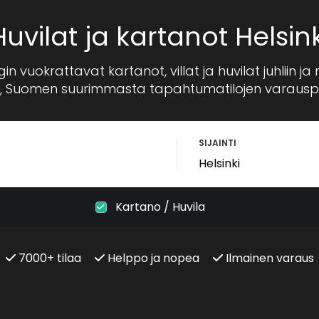
Huvilat ja kartanot Helsink
gin vuokrattavat kartanot, villat ja huvilat juhliin j
, Suomen suurimmasta tapahtumatilojen varauspa
SIJAINTI
Kartano / Huvila
7000+ tilaa
Helppo ja nopea
Ilmainen varaus