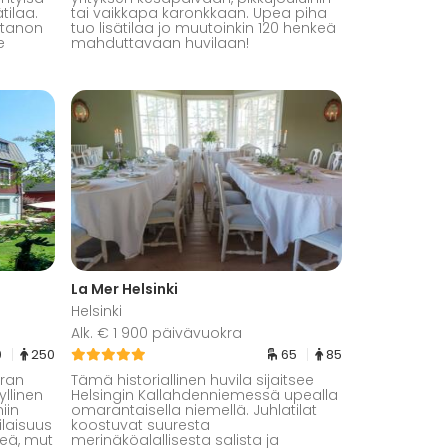
tilaa.
tai vaikkapa karonkkaan. Upea piha
artanon
tuo lisätilaa jo muutoinkin 120 henkeä
e
mahduttavaan huvilaan!
La Mer Helsinki
Helsinki
Alk. € 1 900 päivävuokra
0
250
65
85
ran
Tämä historiallinen huvila sijaitsee
llinen
Helsingin Kallahdenniemessä upealla
iin
omarantaisella niemellä. Juhlatilat
tilaisuus
koostuvat suuresta
keä, mut
merinäköalallisesta salista ja