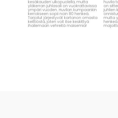
kesäkauden ulkopuolella, mutta
huvila t
yläkerran juhlasali on vuokrattavissa
on sitt
ympäri vuoden. Huvilan kumpaankin
juhlien
kerrokseen sopii noin 80 henkeä.
onnistu
Tarjoilut järjestyvät kartanon omasta
mutta y
keittiöstä, joten voit itse keskittyä
henkeä.
ihailemaan vehreitä maisemia!
majoitt