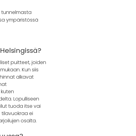
tä tunnelmasta
assa ympäristössä
Helsingissä?
liset puitteet, joiden
 mukaan. Kun siis
 hinnat alkavat
mat
 kuten
lta. Lopulliseen
ilut tuoda itse vai
 tilavuokraa ei
rjoilujen osalta.