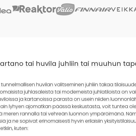
kartano tai huvila juhliin tai muuhun 
tunnelmallisen huvilan valitseminen juhliin takaa tilaisuud
omaisista juhlasaleista tai moderneista juhlatiloista on va
viloissa ja kartanoissa parasta on usein niiden luonnonl
t vain lyhyen ajomatkan päässä keskustasta, voit tuntea o
ä meren rannalla tai vehreän luonnon ympäröimänä. Nämä 
 ja ne sopivat erinomaisesti hyvin erilaisiin yksityistilaisuu
tkiin, kuten: