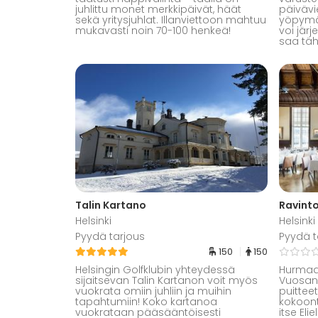
juhlittu monet merkkipäivät, häät
päivävi
sekä yritysjuhlat. Illanviettoon mahtuu
yöpymää
mukavasti noin 70-100 henkeä!
voi järj
saa täh
Talin Kartano
Ravinto
Helsinki
Helsinki
Pyydä tarjous
Pyydä t
150
150
Helsingin Golfklubin yhteydessä
Hurmaav
sijaitsevan Talin Kartanon voit myös
Vuosant
vuokrata omiin juhliin ja muihin
puittee
tapahtumiin! Koko kartanoa
kokoont
vuokrataan pääsääntöisesti
itse Eli