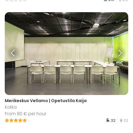
Merikeskus Vellamo | Opetustila Kaija
Kotka
From 80 € per hour
32
32