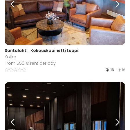
Santalahti | Kokouskabinetti Luppi
Kotka
From 550 € rent per day
16
16