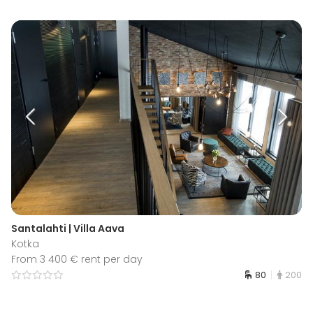
Santalahti | Villa Aava
Kotka
From 3 400 € rent per day
80
200