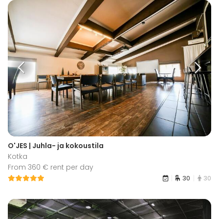
O'JES | Juhla- ja kokoustila
Kotka
From 360 € rent per day
30
30