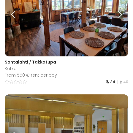
Santalahti / Takkatupa
Kotka
From 550 € rent per day
34
40