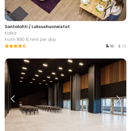
Santalahti / Luksushuoneistot
Kotka
From 890 € rent per day
10
20