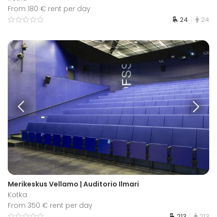
From 180 € rent per day
24
24
Merikeskus Vellamo | Auditorio Ilmari
Kotka
From 350 € rent per day
213
213