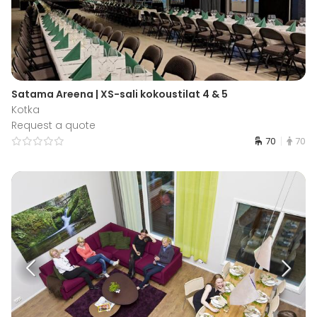
Satama Areena | XS-sali kokoustilat 4 & 5
Kotka
Request a quote
70
70