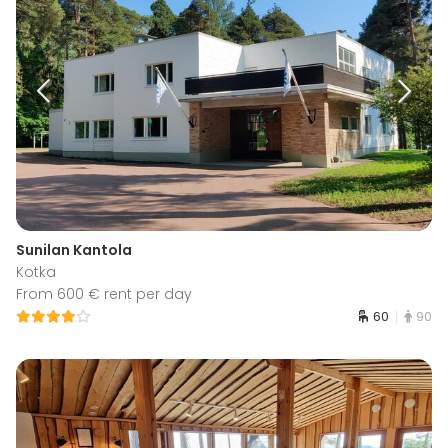
Sunilan Kantola
Kotka
From 600 € rent per day
60
90