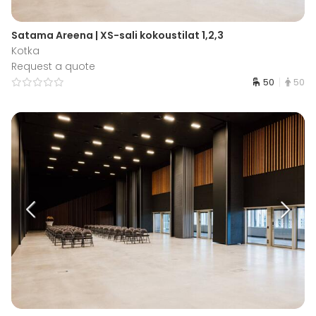
Satama Areena | XS-sali kokoustilat 1,2,3
Kotka
Request a quote
50
50