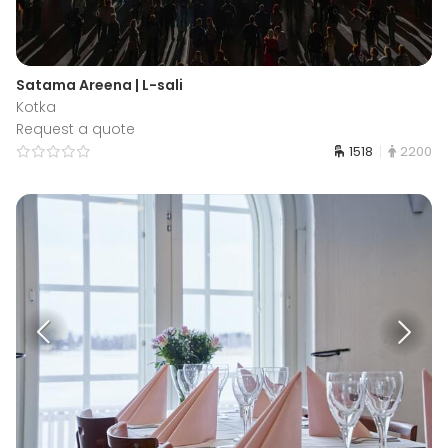
Satama Areena | L-sali
Kotka
Request a quote
1518
2200