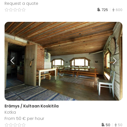
Request a quote
725
600
Erämys / Kultaan Koskitila
Kotka
From 50 € per hour
50
50