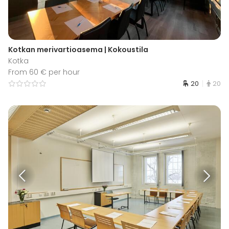
Kotkan merivartioasema | Kokoustila
Kotka
From 60 € per hour
20
20