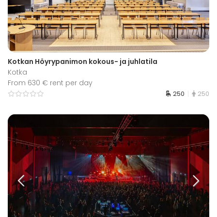
Kotkan Höyrypanimon kokous- ja juhlatila
Kotka
From 630 € rent per day
250
250