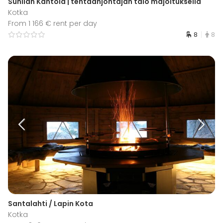
Sunilan Kantola | tehtaanjohtajan talo majoituksella
Kotka
From 1 166 € rent per day
8
8
Santalahti / Lapin Kota
Kotka