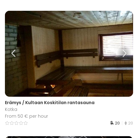
Erämys / Kultaan Koskitilan rantasauna
Kotka
From 50 € per hour
20
20