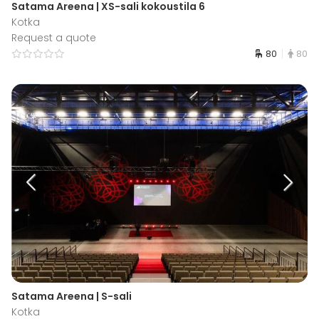
Satama Areena | XS-sali kokoustila 6
Kotka
Request a quote
80
80
Satama Areena | S-sali
Kotka