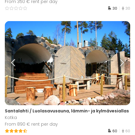
From 350 € rent per day
30
30
Santalahti / Luolasavusauna, lämmin- ja kylmävesiallas
Kotka
From 890 € rent per day
60
60