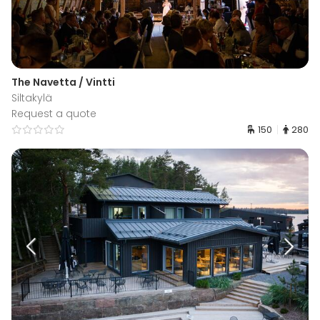
The Navetta / Vintti
Siltakylä
Request a quote
150
280