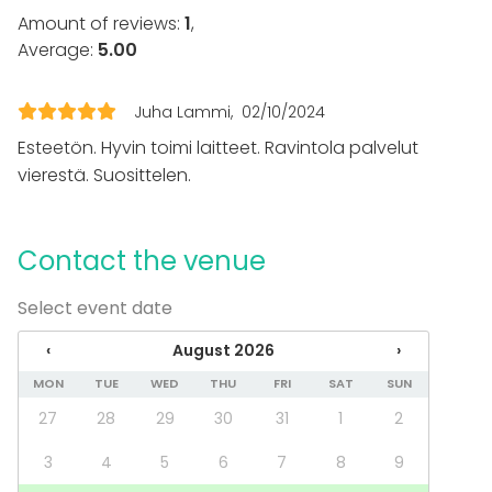
Amount of reviews:
1
,
Equipment
Average:
5.00
Whiteboard / Flip chart
Event types
Juha Lammi
02/10/2024
Party
Esteetön. Hyvin toimi laitteet. Ravintola palvelut
Wedding
vierestä. Suosittelen.
Spa / Wellness / Sauna
Dinner / Lunch
Meeting
Contact the venue
Conference / Seminar
Fair / Exhibition
Select event date
Performance / Show
Recreation
‹
August 2026
›
Cabin trip / Retreat
Experience / Activity
MON
TUE
WED
THU
FRI
SAT
SUN
Christmas Party
27
28
29
30
31
1
2
Venue type
3
4
5
6
7
8
9
Auditorium