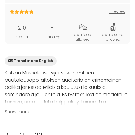
1 review
210
-
own food
own alcohol
seated
standing
allowed
allowed
Translate to English
Kotkan Mussalossa sijaitsevan entisen
puutalousoppilaitoksen auditorio on erinomainen
paikka järjestää erilaisia koulutustilaisuuksia,
seminaareja ja luentoja. Esitystekniikka on moderni ja
toimiva, sekä todella helppokäyttöinen. Tila on
esteetön, varusteltu induktiosilmukalla, ja auditorion
Show more
yhteydessä on inva-wc. Akustiikka tilassa on erittäin
hyvä, lisäksi löytyy kolme mikrofonia. Auditoriossa on
erinomainen ilmanvaihtojärjestelmä, joka tuo tilaan