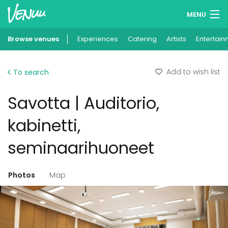
MENU
Browse venues
Experiences
Wish lists
Catering
Artists
Entertain
Log in
Add to wish list
To search
English
Savotta | Auditorio,
Add your venue
kabinetti,
seminaarihuoneet
Photos
Map