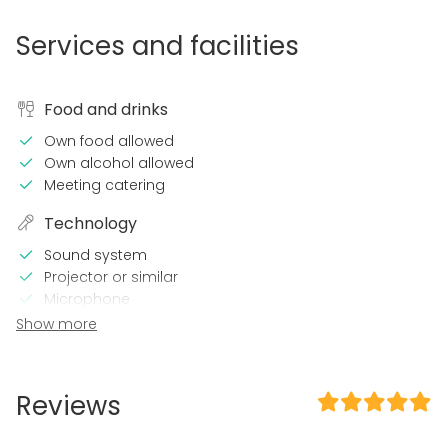
Services and facilities
Food and drinks
Own food allowed
Own alcohol allowed
Meeting catering
Technology
Sound system
Projector or similar
Microphone
Wi-Fi
Show more
TV / Screen
In the venue
Reviews
Wheelchair accessible
Loud music OK