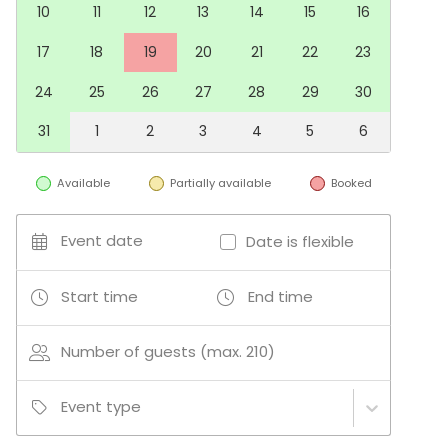
10
11
12
13
14
15
16
17
18
19
20
21
22
23
24
25
26
27
28
29
30
31
1
2
3
4
5
6
Available
Partially available
Booked
Event date
Date is flexible
Start time
End time
Number of guests (max. 210)
Event type