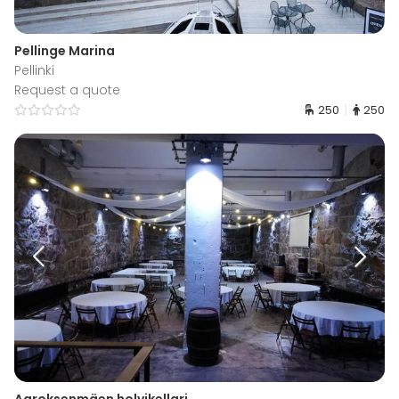
Pellinge Marina
Pellinki
Request a quote
250
250
Agroksenmäen holvikellari