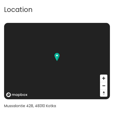
erilaisiin esiintymisiin. Seminaarihuoneet 2 kpl
ryhmätöitä varten varattavissa lisäksi.
Location
Mussalontie 428
,
48310
Kotka