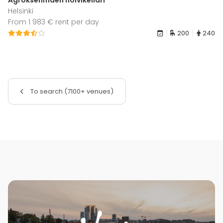
Helsinki
From 1 983 € rent per day
200
240
To search (7100+ venues)