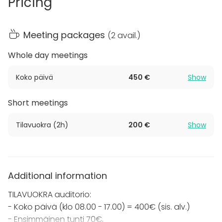
Pricing
Tilaisuuden väliajalla voi kokoontua avarassa
aulatilassa. Meidän kauttamme voi varata myös
viihtyisää ja valoisaa kabinettia, johon mahtuu
Meeting packages
(
2 avail.
)
väljästi ja miellyttävästi 24 henkilöä kokoustamaan
Whole day meetings
ja/tai ruokailemaan.
Koko päivä
450 €
Show
Wc-tiloja löytyy sekä 1. kerroksen että 2. kerroksen
aulasta. Pysäköintitilaa on suorastaan ruhtinaallisesti
Short meetings
ja julkisen liikenteen pysäkki suoraan talon edessä.
Tilavuokra (2h)
200 €
Show
Annamme mielellämme lisätietoja ja vastaamme
kaikkiin kysymyksiin nopeasti!
Additional information
TILAVUOKRA auditorio:
- Koko päivä (klo 08.00 - 17.00) = 400€ (sis. alv.)
- Ensimmäinen tunti 70€,