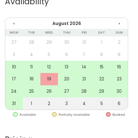
Availability
runsaasti raitista ilmaa pitkänkin tilaisuuden tarpeisiin.
Langaton esitystekniikka mahdollistaa puhujan
‹
August 2026
›
sijoittumisen mihin tahansa auditoriossa (huom.
lähetinjärjestelmä toimii hdmi-liittimellä). Esityksen
MON
TUE
WED
THU
FRI
SAT
SUN
katsojat voivat peilata esityksen omalle
27
28
29
30
31
1
2
mobiililaitteelleen, tai heijastaa oman tiedostonsa
valkokankaalle.
3
4
5
6
7
8
9
10
11
12
13
14
15
16
Valkokangas nousee ja laskee helppokäyttöisen
painikkeen avulla. Kankaan alta paljastuu koko
17
18
19
20
21
22
23
seinän mittainen valkotaulu, johon on lupa kirjoittaa
24
25
26
27
28
29
30
vain tarkoitukseen sopivilla tusseilla.
31
1
2
3
4
5
6
Lisäksi erikseen varattavissa pöydin, tuolein ja
videoprojektorein varustellut valoisat toisen kerroksen
Available
Partially available
Booked
seminaarihuoneet 2kpl esimerkiksi ryhmätyöskentelyä
varten.