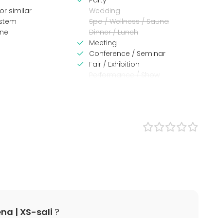
Party
or similar
Wedding
stem
Spa / Wellness / Sauna
ne
Dinner / Lunch
Meeting
Conference / Seminar
Fair / Exhibition
Performance / Show
Recreation
Cabin trip / Retreat
Experience / Activity
Christmas Party
na | XS-sali
?