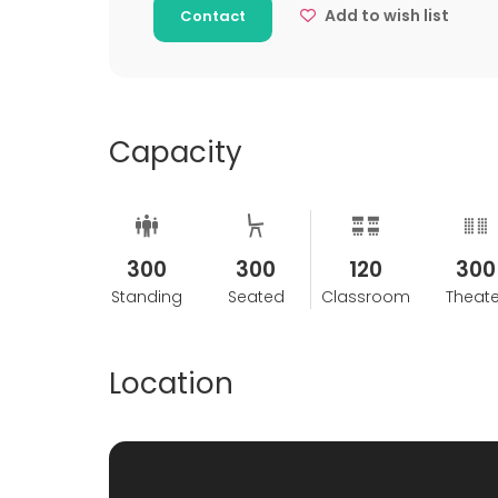
Add to wish list
Contact
Capacity
300
300
120
300
Standing
Seated
Classroom
Theate
Location