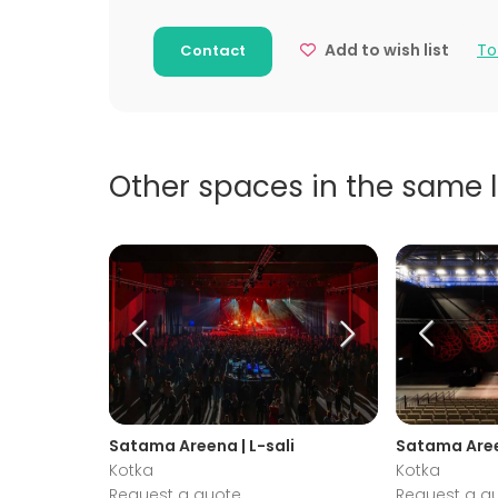
Add to wish list
To
Contact
Other spaces in the same 
Satama Areena | L-sali
Satama Aree
Kotka
Kotka
Request a quote
Request a q