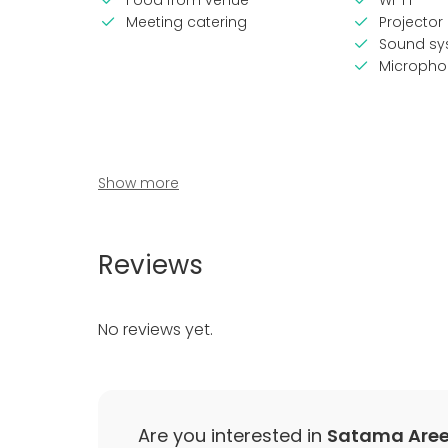
Food from venue
Wi-Fi
Meeting catering
Projector 
Sound sy
Micropho
Show more
Reviews
Venue type
No reviews yet.
Meeting room
Are you interested in
Satama Aree