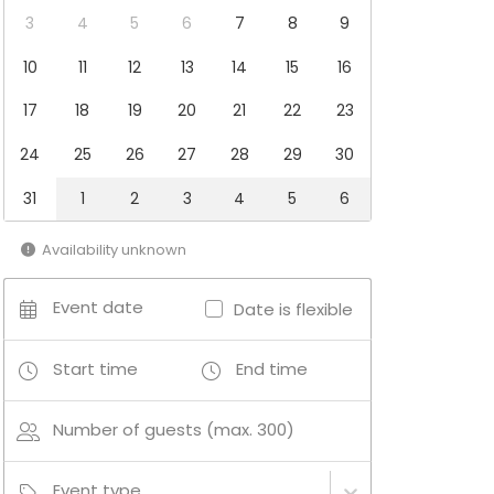
3
4
5
6
7
8
9
10
11
12
13
14
15
16
17
18
19
20
21
22
23
24
25
26
27
28
29
30
31
1
2
3
4
5
6
Availability unknown
Event date
Date is flexible
Start time
End time
Number of guests (max. 300)
Event type