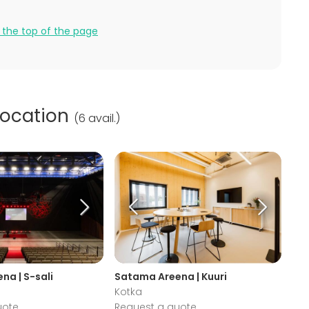
 the top of the page
location
(
6 avail.
)
na | S-sali
Satama Areena | Kuuri
Kotka
uote
Request a quote