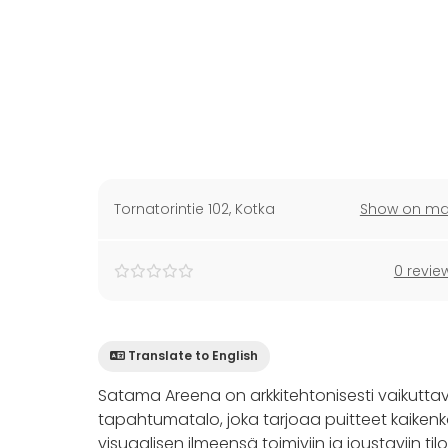
Tornatorintie 102
,
Kotka
Show on m
0 revie
Translate to English
Satama Areena on arkkitehtonisesti vaikutt
tapahtumatalo, joka tarjoaa puitteet kaikenkoko
visuaalisen ilmeensä toimiviin ja joustaviin tilo