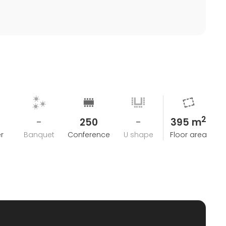
2
-
250
-
395 m
r
Banquet
Conference
U shape
Floor area