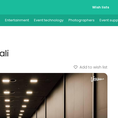
Wish lists
Entertainment
Event technology
Photographers
Event supp
ali
Add to wish list