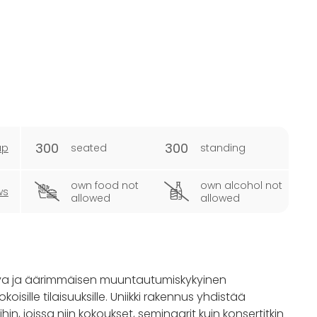
300
300
ap
seated
standing
own food not
own alcohol not
ws
allowed
allowed
ava ja äärimmäisen muuntautumiskykyinen
isille tilaisuuksille. Uniikki rakennus yhdistää
ihin, joissa niin kokoukset, seminaarit kuin konsertitkin