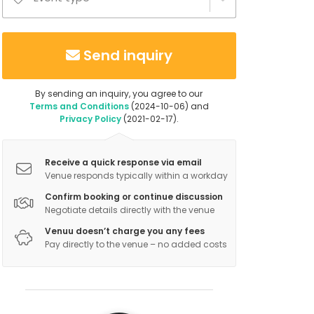
Send inquiry
By sending an inquiry, you agree to our
Terms and Conditions
(2024-10-06) and
Privacy Policy
(2021-02-17).
Receive a quick response via email
Venue responds typically within a workday
Confirm booking or continue discussion
Negotiate details directly with the venue
Venuu doesn’t charge you any fees
Pay directly to the venue – no added costs