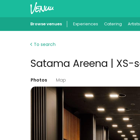
Browse venues
Experiences
Catering
Artists
To search
Satama Areena | XS-s
Photos
Map