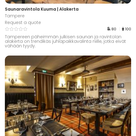
Saunaravintola Kuuma | Alakerta
Tampere
Request a quote
80
100
Tampereen päheimmän julkisen saunan ja ravintolan
alakerta on trendikäs juhlapaikkavalinta niille, jotka eivät
vähään tyydy.