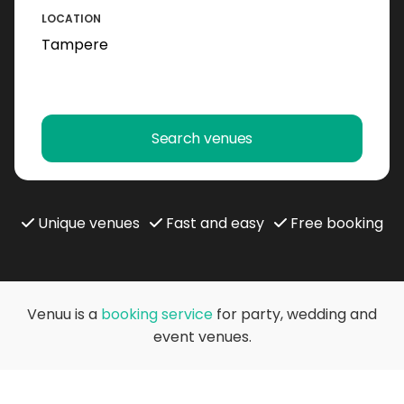
LOCATION
Search venues
Unique venues
Fast and easy
Free booking
Venuu is a
booking service
for party, wedding and
event venues.