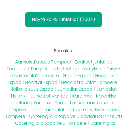
Näytä kaikki juhlatilat (700+)
See also:
Aamiaistilaisuus Tampere
|
Edulliset juhlatilat
Tampere
|
Tampere aktiviteetit ja elämykset
|
Esitys-
ja näytöstilat Tampere
|
Gaala Espoo
|
Hääpaikat
Espoo
|
Häätilat Espoo
|
Henkilöstöjuhlat Tampere
|
Illallistilaisuus Espoo
|
Juhlatilat Espoo
|
Juhlatilat
Helsinki
|
Juhlatilat Vantaa
|
Karonkka
|
Karonkka
Helsinki
|
Karonkka Turku
|
Lanseeraustilaisuus
Tampere
|
Tapahtumatilat Tampere
|
Virkistyspäivät
Tampere
|
Catering ja pitopalvelu pääkaupunkiseutu
|
Catering ja pitopalvelu Tampere
|
Catering ja