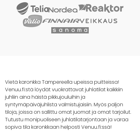
Vietä karonkka Tampereella upeissa puitteissa!
Venuu.fi:stä löydät vuokrattavat juhlatilat kaikkiin
juhliin aina häistä pikkujouluihin ja
syntymäpäiväjuhlista valmistujaisiin. Myös paljon
tiloja, joissa on sallittu omat juomat ja omat tarjoilut.
Tutustu monipuoliseen juhlatilatarjontaan ja varaa
sopiva tila karonkkaan helposti Venuu.fi:ssä!