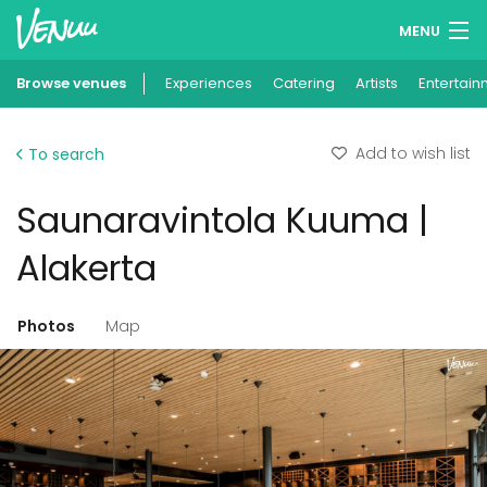
MENU
Browse venues
Experiences
Wish lists
Catering
Artists
Entertain
Log in
Add to wish list
To search
English
Saunaravintola Kuuma |
Add your venue
Alakerta
Photos
Map