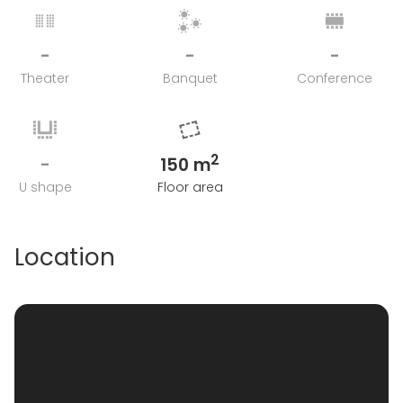
-
-
-
Theater
Banquet
Conference
2
-
150 m
U shape
Floor area
Location