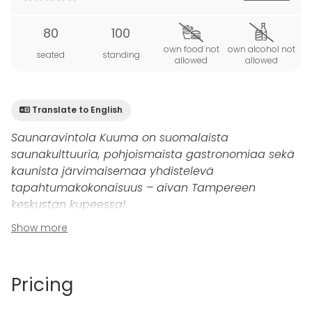
80
100
own food not
own alcohol not
seated
standing
allowed
allowed
Translate to English
Saunaravintola Kuuma on suomalaista
saunakulttuuria, pohjoismaista gastronomiaa sekä
kaunista järvimaisemaa yhdistelevä
tapahtumakokonaisuus – aivan Tampereen
keskustan kupeessa!
Show more
Etsitkö tilaa, joka tarjoaa upeat järvinäkymät ja
mahdollisuuden järjestää ikimuistoisia yritys- tai
yksityistilaisuuksia? Kuuman
alakerta
on juuri se
Pricing
paikka, jota olet etsinyt. Kuuma sijaitsee vain 350
metrin päässä Keskustorilta, ja ravintolasta avautuu