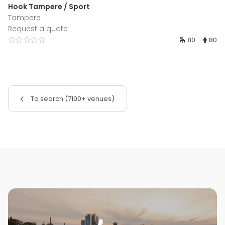
Hook Tampere / Sport
Tampere
Request a quote
80
80
To search (7100+ venues)