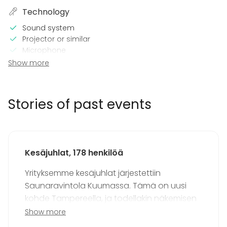
Technology
Sound system
Projector or similar
Microphone
Wi-Fi
Show more
Professional sound system
TV / Screen
Stories of past events
In the venue
Terrace
Sauna
Loud music OK
Kesäjuhlat, 178 henkilöä
Garden
Swimming pool
Yrityksemme kesäjuhlat järjestettiin
Equipment
Saunaravintola Kuumassa. Tämä on uusi
kohde Tampereella, ja todellakin näkemisen
Note-taking material
Whiteboard / Flip chart
arvoinen!
Show more
Towels