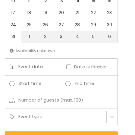
10
11
12
13
14
15
16
Terrace / Courtyard
Tekonivelsairaala Coxa Oy
Bar
17
18
19
20
21
22
23
Rooftop terrace
24
25
26
27
28
29
30
Additional information about services and facilities
31
1
2
3
4
5
6
Yhteistyökumppanin kautta mahdollista tilata mm.
Availability unknown
DJ- ja ohjelmapalveluita – kysy lisää!
Event date
Date is flexible
Start time
End time
Number of guests (max. 100)
Event type