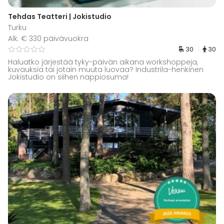
Tehdas Teatteri | Jokistudio
Turku
Alk. € 330 päivävuokra
30
30
Haluatko järjestää tyky-päivän aikana workshoppeja,
kuvauksia tai jotain muuta luovaa? Industrila-henkinen
Jokistudio on siihen nappiosuma!