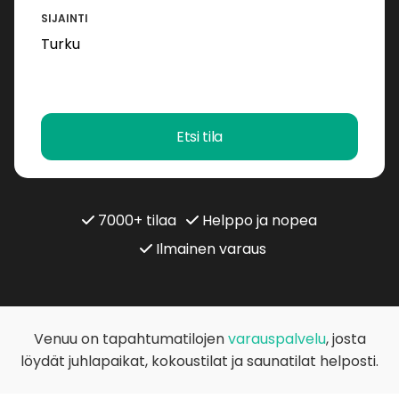
SIJAINTI
Etsi tila
7000+ tilaa
Helppo ja nopea
Ilmainen varaus
Venuu on tapahtumatilojen
varauspalvelu
, josta
löydät juhlapaikat, kokoustilat ja saunatilat helposti.