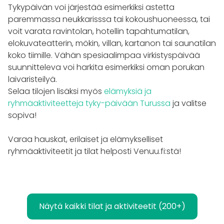
Tykypäivän voi järjestää esimerkiksi astetta
paremmassa neukkarisssa tai kokoushuoneessa, tai
voit varata ravintolan, hotellin tapahtumatilan,
elokuvateatterin, mökin, villan, kartanon tai saunatilan
koko tiimille. Vähän spesiaalimpaa virkistyspäivää
suunnitteleva voi harkita esimerkiksi oman porukan
laivaristeilyä.
Selaa tilojen lisäksi myös
elämyksiä ja
ryhmäaktiviteetteja tyky-päivään Turussa
ja valitse
sopiva!
Varaa hauskat, erilaiset ja elämykselliset
ryhmäaktiviteetit ja tilat helposti Venuu.fi:stä!
Näytä kaikki tilat ja aktiviteetit (200+)