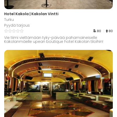
Hotel Kakola | Kakolan Vintti
Turku
Pyydä tarjous
80
80
Vie tiimi viettämään tyky-päivää pahamaineiselle
Kakolanmäelle upean boutique hotel Kakolan tiloihin!