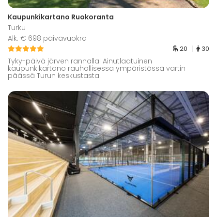
Kaupunkikartano Ruokoranta
Turku
Alk. € 698 päivävuokra
20
30
Tyky-päivä järven rannalla! Ainutlaatuinen
kaupunkikartano rauhallisessa ympäristössä vartin
päässä Turun keskustasta.