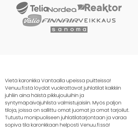
Vietä karonkka Vantaalla upeissa puitteissa!
Venuu.fi:stä löydät vuokrattavat juhlatilat kaikkiin
juhliin aina häistä pikkujouluihin ja
syntymäpäiväjuhlista valmistujaisiin. Myös paljon
tiloja, joissa on sallittu omat juomat ja omat tarjoilut.
Tutustu monipuoliseen juhlatilatarjontaan ja varaa
sopiva tila karonkkaan helposti Venuu.fi:ssä!