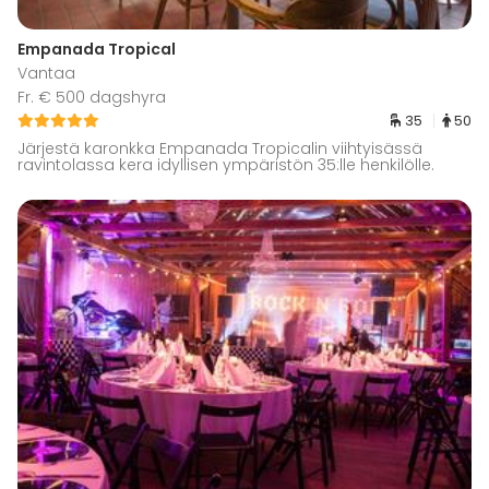
Empanada Tropical
Vantaa
Fr. € 500 dagshyra
35
50
Järjestä karonkka Empanada Tropicalin viihtyisässä
ravintolassa kera idyllisen ympäristön 35:lle henkilölle.