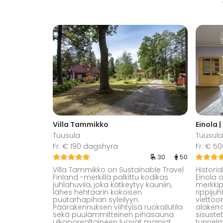
Villa Tammikko
Einola 
Tuusula
Tuusula
Fr. € 190 dagshyra
Fr. € 5
30
50
Villa Tammikko on Sustainable Travel
Histori
Finland -merkillä palkittu kodikas
Einola 
juhlahuvila, joka kätkeytyy kauniin,
merkkipä
lähes hehtaarin kokoisen
rippiju
puutarhapihan syleilyyn.
viettoo
Päärakennuksen viihtyisä ruokailutila
alakerra
sekä puulämmitteinen pihasauna
sisuste
ulkoporealtaineen luovat mainiot
tunnelma