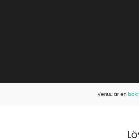
Venuu är en
bokn
Lö