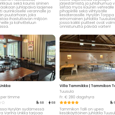
rkkaus sekä kaunis sininen
järjestämistä, ja juhlahumua v
esäaikaan juhlapäivä laajenee
siirtää myös kauniin vehreälle
i aurinkoiselle verannalle ja
pihapiirille sekä viihtyisälle
n puutarhaan, joka
kesäterassille. Hyrylän Torppa
taa ihastuttavan miljöön
erinomainen juhlatila Tuusulas
eille ja kahvitteluun
jossa kaikki puitteet ovat valm
assa.
onnistunutta päivää varten!
Unkka
Villa Tammikko | Tammikon Ta
Tuusula
0 per timme
Fr. € 280 dagshyra
68
68
assa Hyrylän sydämessä
Tammikon Talli on upea
eva Vanha Unkka tarjoaa
kesäkäyttöinen juhlatila Tuusu