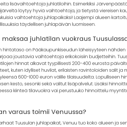
eita lisävaihtoehtoja juhlatiloihin. Esimerkiksi Järvenpäästä
ijärveltä löytyy hyviä vaihtoehtoja, ja tietystä viereisen 
ukuisia vaihtoehtoja juhlapaikaksi! Laajempi alueen kartoi
isuuksia täydellisen juhlapäivän luomiseen.
n maksaa juhlatilan vuokraus Tuusulass
jen hintataso on Pääkaupunkiseudun läheisyyteen nähden u
tarjoaa joustavia vaihtoehtoja erikokoisiin budjetteihin. T
tilojen hinnat alkavat tyypillisesti 200-400 eurosta päiväl
, kuten idylliset huvilat, erilaisten ravintoloiden salit ja 
 yleensä 600-1000 euron välille tilaisuudelta. Lopulliseen h
sen kesto, sesonki sekä valitut lisäpalvelut. Lisäksi hinnoit
eessa kiinteä tilavuokra vai perustuuko hinnoittelu myyntit
lan varaus toimii Venuussa?
rhaat Tuusulan juhlapaikat, Venuu tuo koko alueen ja sen