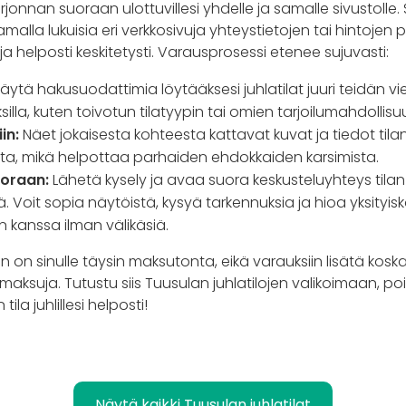
onnan suoraan ulottuvillesi yhdelle ja samalle sivustolle. S
malla lukuisia eri verkkosivuja yhteystietojen tai hintojen 
ja helposti keskitetysti. Varausprosessi etenee sujuvasti:
äytä hakusuodattimia löytääksesi juhlatilat juuri teidän v
silla, kuten toivotun tilatyypin tai omien tarjoilumahdolli
in:
Näet jokaisesta kohteesta kattavat kuvat ja tiedot tila
sta, mikä helpottaa parhaiden ehdokkaiden karsimista.
uoraan:
Lähetä kysely ja avaa suora keskusteluyhteys tila
lä. Voit sopia näytöistä, kysyä tarkennuksia ja hioa yksityi
n kanssa ilman välikäsiä.
on sinulle täysin maksutonta, eikä varauksiin lisätä koskaa
aksuja. Tutustu siis Tuusulan juhlatilojen valikoimaan, poim
ila juhlillesi helposti!
Näytä kaikki Tuusulan juhlatilat