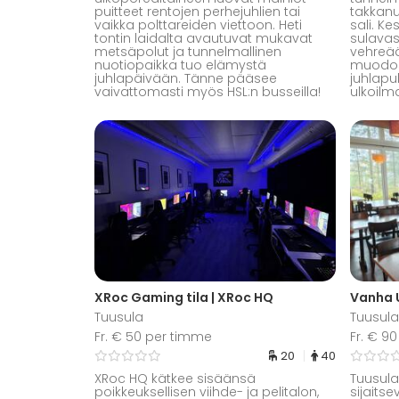
puitteet rentojen perhejuhlien tai
takkanu
vaikka polttareiden viettoon. Heti
sali. K
tontin laidalta avautuvat mukavat
sulavast
metsäpolut ja tunnelmallinen
vehreää
nuotiopaikka tuo elämystä
muodos
juhlapäivään. Tänne pääsee
juhlapuh
vaivattomasti myös HSL:n busseilla!
ulkoilm
XRoc Gaming tila | XRoc HQ
Vanha 
Tuusula
Tuusula
Fr. € 50 per timme
Fr. € 9
20
40
XRoc HQ kätkee sisäänsä
Tuusul
poikkeuksellisen viihde- ja pelitalon,
sijaits