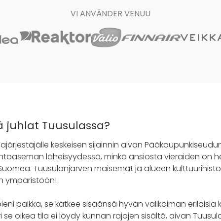
VI ANVÄNDER VENUU
ää juhlat Tuusulassa?
lajärjestäjälle keskeisen sijainnin aivan Pääkaupunkiseudu
entoaseman läheisyydessä, minkä ansiosta vieraiden on 
ta Suomea. Tuusulanjärven maisemat ja alueen kulttuurihis
n ympäristöön!
eni paikka, se kätkee sisäänsä hyvän valikoiman erilaisia ko
uuri se oikea tila ei löydy kunnan rajojen sisältä, aivan Tuusul