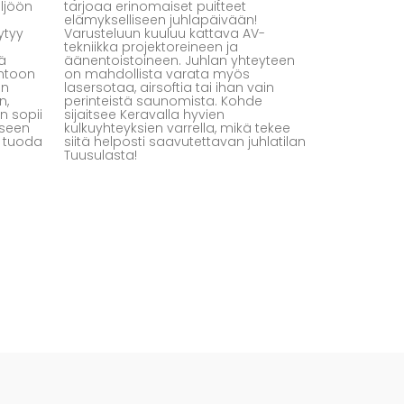
ljöön
tarjoaa erinomaiset puitteet
elämykselliseen juhlapäivään!
ytyy
Varusteluun kuuluu kattava AV-
tekniikka projektoreineen ja
ä
äänentoistoineen. Juhlan yhteyteen
entoon
on mahdollista varata myös
än
lasersotaa, airsoftia tai ihan vain
n,
perinteistä saunomista. Kohde
n sopii
sijaitsee Keravalla hyvien
iseen
kulkuyhteyksien varrella, mikä tekee
i tuoda
siitä helposti saavutettavan juhlatilan
Tuusulasta!