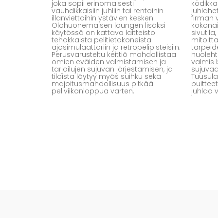
joka sopii erinomaisesti
kodikkaa
vauhdikkaisiin juhliin tai rentoihin
juhlahe
illanviettoihin ystävien kesken.
firman v
Olohuonemaisen loungen lisäksi
kokona
käytössä on kattava laitteisto
sivutil
tehokkaista pelitietokoneista
mitoit
ajosimulaattoriin ja retropelipisteisiin.
tarpeid
Perusvarusteltu keittiö mahdollistaa
huolehti
omien eväiden valmistamisen ja
valmis 
tarjoilujen sujuvan järjestämisen, ja
sujuvaa
tiloista löytyy myös suihku sekä
Tuusula
majoitusmahdollisuus pitkää
puittee
peliviikonloppua varten.
juhlaa 