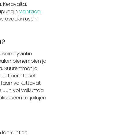
, Keravalta,
kaupungin
Vantaan
tus avaakin usein
a?
sein hyvinkin
uusulan pienempien ja
tä. Suuremmat ja
muut perinteiset
intaan vaikuttavat
teluun voi vaikuttaa
akuuseen tarjoilujen
 lähikuntien