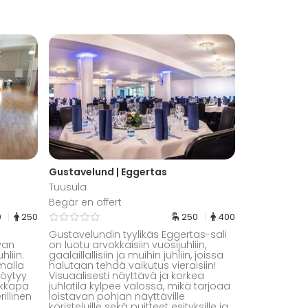
Gustavelund | Eggertas
Tuusula
Begär en offert
0
250
250
400
Gustavelundin tyylikäs Eggertas-sali
van
on luotu arvokkaisiin vuosijuhliin,
liin.
gaalaillallisiin ja muihin juhliin, joissa
omalla
halutaan tehdä vaikutus vieraisiin!
löytyy
Visuaalisesti näyttävä ja korkea
ikkapa
juhlatila kylpee valossa, mikä tarjoaa
illinen
loistavan pohjan näyttäville
koristeluille sekä puitteet esityksille ja