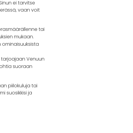
inun ei tarvitse
perässä, vaan voit
ierasmäärällenne tai
suuksien mukaan.
n ominaisuuksista
n tarjoajaan Venuun
skohtia suoraan
n piilokuluja tai
i suosikkisi ja