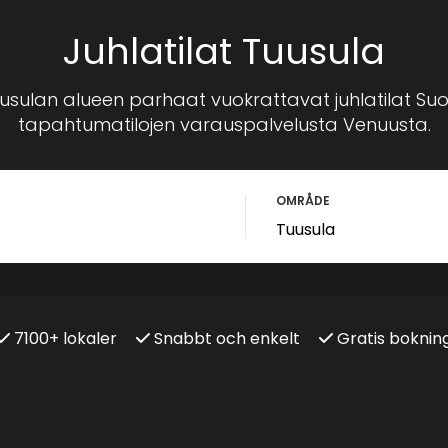
Juhlatilat Tuusula
usulan alueen parhaat vuokrattavat juhlatilat 
tapahtumatilojen varauspalvelusta Venuusta.
R
OMRÅDE
7100+ lokaler
Snabbt och enkelt
Gratis boknin