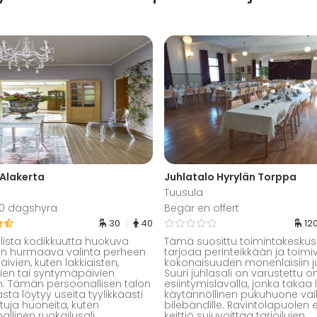
| Alakerta
Juhlatalo Hyrylän Torppa
Tuusula
00 dagshyra
Begär en offert
30
40
12
allista kodikkuutta huokuva
Tämä suosittu toimintakeskus
on hurmaava valinta perheen
tarjoaa perinteikkään ja toimi
ivien, kuten lakkiaisten,
kokonaisuuden monenlaisiin juh
hlien tai syntymäpäivien
Suuri juhlasali on varustettu 
n. Tämän persoonallisen talon
esiintymislavalla, jonka takaa 
sta löytyy useita tyylikkäästi
käytännöllinen pukuhuone va
ttuja huoneita, kuten
bilebändille. Ravintolapuolen er
llinen ruokailusali,
keittiö sujuvoittaa tarjoilujen