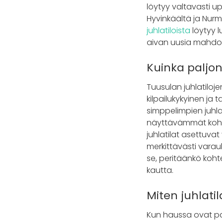
löytyy valtavasti up
Hyvinkäältä ja Nurm
juhlatiloista
löytyy l
aivan uusia mahdoll
Kuinka paljo
Tuusulan juhlatilo
kilpailukykyinen ja 
simppelimpien juhla
näyttävämmät kohteet
juhlatilat asettuvat
merkittävästi varauk
se, peritäänkö koht
kautta.
Miten juhlati
Kun haussa ovat pa