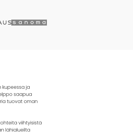
n kupeessa ja
helppo saapua
toria tuovat oman
hteita viihtyisistä
an lähialueilta