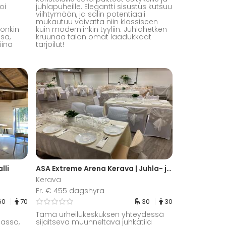
oi
juhlapuheille. Elegantti sisustus kutsuu
viihtymään, ja salin potentiaali
mukautuu vaivatta niin klassiseen
 onkin
kuin moderniinkin tyyliin. Juhlahetken
sa,
kruunaa talon omat laadukkaat
iina
tarjoilut!
lli
ASA Extreme Arena Kerava | Juhla- ja kokoustila
Kerava
Fr. € 455 dagshyra
60
70
30
30
Tämä urheilukeskuksen yhteydessä
lassa,
sijaitseva muunneltava juhkatila