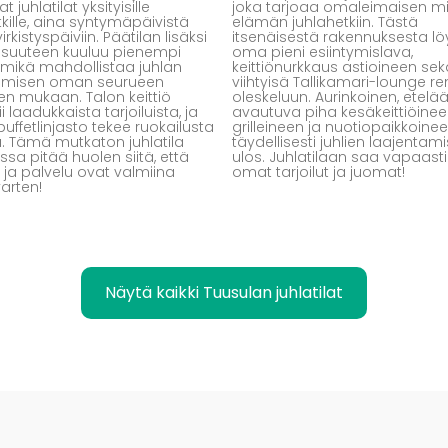
t juhlatilat yksityisille
joka tarjoaa omaleimaisen mi
tkille, aina syntymäpäivistä
elämän juhlahetkiin. Tästä
irkistyspäiviin. Päätilan lisäksi
itsenäisestä rakennuksesta lö
isuuteen kuuluu pienempi
oma pieni esiintymislava,
a, mikä mahdollistaa juhlan
keittiönurkkaus astioineen sek
tamisen oman seurueen
viihtyisä Tallikamari-lounge r
en mukaan. Talon keittiö
oleskeluun. Aurinkoinen, etelä
i laadukkaista tarjoiluista, ja
avautuva piha kesäkeittiöinee
buffetlinjasto tekee ruokailusta
grilleineen ja nuotiopaikkoinee
. Tämä mutkaton juhlatila
täydellisesti juhlien laajentam
ssa pitää huolen siitä, että
ulos. Juhlatilaan saa vapaast
t ja palvelu ovat valmiina
omat tarjoilut ja juomat!
varten!
Näytä kaikki Tuusulan juhlatilat