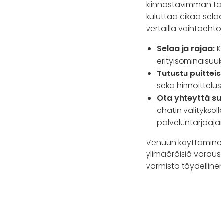
kiinnostavimman tarj
kuluttaa aikaa selaa
vertailla vaihtoehto
Selaa ja rajaa:
K
erityisominaisuuk
Tutustu puitteisi
sekä hinnoittelu
Ota yhteyttä s
chatin välityksel
palveluntarjoaja
Venuun käyttäminen 
ylimääräisiä varausm
varmista täydellinen t