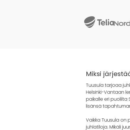
Miksi järjest
Tuusula tarjoaa juh
Helsinki-Vantaan l
paikalle eri puolil
lisänsä tapahtuma
Vaikka Tuusula on pi
juhlatiloja. Mikäli j