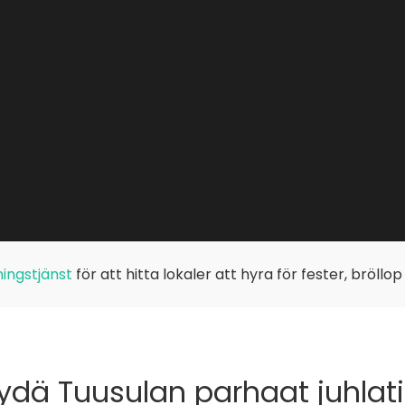
ingstjänst
för att hitta lokaler att hyra för fester, bröllo
ydä Tuusulan parhaat juhlati