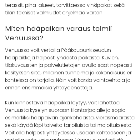
terassit, piha-alueet, tarvittaessa vihkipaikat sekä
tilan tekniset valmiudet ohjelmaa varten.
Miten hääpaikan varaus toimii
Venuussa?
Venuussa voit vertailla Pääkaupunkiseudun
hääpaikkoja helposti yhdestä paikasta. Kuvien,
tilakuvausten ja palvelutietojen avulla saat nopeasti
käsityksen siitä, millainen tunnelma ja kokonaisuus eri
kohteissa on tarjolla. Näin voit karsia vaihtoehtoja jo
ennen ensimmäisiä yhteydenottoja.
Kun kiinnostava hääpaikka löytyy, voit lähettää
Venuusta kyselyn suoraan tilantarjoajalle ja sopia
esimerkiksi hääpäivän ajankohdasta, vierasmäärästä
sekä käydä läpi toiveita tarjoiluista tai majoituksesta.
Voit olla helposti yhteydessä useaan kohteeseen ja