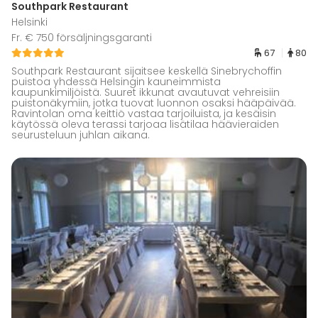
Southpark Restaurant
Helsinki
Fr. € 750 försäljningsgaranti
67
80
Southpark Restaurant sijaitsee keskellä Sinebrychoffin
puistoa yhdessä Helsingin kauneimmista
kaupunkimiljöistä. Suuret ikkunat avautuvat vehreisiin
puistonäkymiin, jotka tuovat luonnon osaksi hääpäivää.
Ravintolan oma keittiö vastaa tarjoiluista, ja kesäisin
käytössä oleva terassi tarjoaa lisätilaa häävieraiden
seurusteluun juhlan aikana.