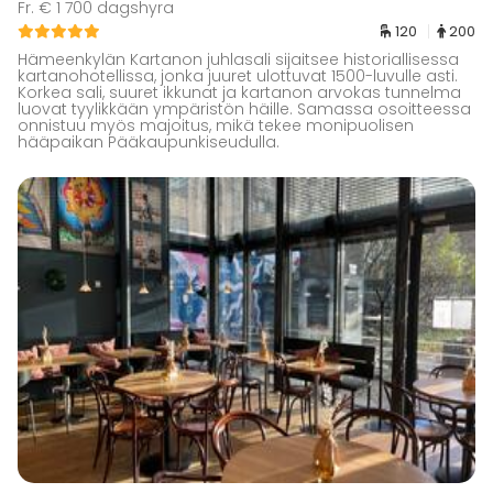
Fr. € 1 700 dagshyra
120
200
Hämeenkylän Kartanon juhlasali sijaitsee historiallisessa
kartanohotellissa, jonka juuret ulottuvat 1500-luvulle asti.
Korkea sali, suuret ikkunat ja kartanon arvokas tunnelma
luovat tyylikkään ympäristön häille. Samassa osoitteessa
onnistuu myös majoitus, mikä tekee monipuolisen
hääpaikan Pääkaupunkiseudulla.