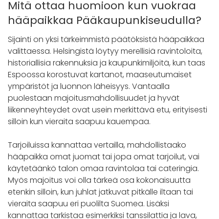
Mitä ottaa huomioon kun vuokraa
hääpaikkaa Pääkaupunkiseudulla?
Sijainti on yksi tärkeimmistä päätöksistä hääpaikkaa
valittaessa. Helsingistä löytyy merellisiä ravintoloita,
historiallisia rakennuksia ja kaupunkimiljöitä, kun taas
Espoossa korostuvat kartanot, maaseutumaiset
ympäristöt ja luonnon läheisyys. Vantaalla
puolestaan majoitusmahdollisuudet ja hyvät
liikenneyhteydet ovat usein merkittävä etu, erityisesti
silloin kun vieraita saapuu kauempaa.
Tarjoiluissa kannattaa vertailla, mahdollistaako
hääpaikka omat juomat tai jopa omat tarjoilut, vai
käytetäänkö talon omaa ravintolaa tai cateringia.
Myös majoitus voi olla tärkeä osa kokonaisuutta
etenkin silloin, kun juhlat jatkuvat pitkälle iltaan tai
vieraita saapuu eri puolilta Suomea. Lisäksi
kannattaa tarkistaa esimerkiksi tanssilattia ja lava,