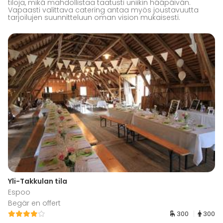
tiloja, mikä mahdollistaa taatusti uniikin hääpäivän.
Vapaasti valittava catering antaa myös joustavuutta
tarjoilujen suunnitteluun oman vision mukaisesti.
Yli-Takkulan tila
Espoo
Begär en offert
300
300