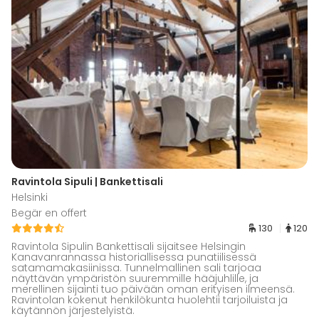
Ravintola Sipuli | Bankettisali
Helsinki
Begär en offert
130
120
Ravintola Sipulin Bankettisali sijaitsee Helsingin
Kanavanrannassa historiallisessa punatiilisessä
satamamakasiinissa. Tunnelmallinen sali tarjoaa
näyttävän ympäristön suuremmille hääjuhlille, ja
merellinen sijainti tuo päivään oman erityisen ilmeensä.
Ravintolan kokenut henkilökunta huolehtii tarjoiluista ja
käytännön järjestelyistä.