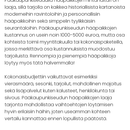
Pääkaupunkiseudulla hääpaikkojen hintahaitari on
laaja, sillä tarjolla on kaikkea historiallisista kartanoista
moderneihin ravintoloihin ja persoonallisiin
hääpaikkoihin sekä simppelin tyylikkäisiin
seurantaloihin. Pääkaupunkiseudun hääpaikkojen
kustannus on usein noin 1000-5000 euroa, mutta osa
kohteista toimii myyntitakuulla tai kokonaispaketeilla,
joissa merkittävä osa kustannuksista muodostuu
tarjoiluista. Rennompia ja pienempiä hääpaikkoja
löytyy myös tätä halvemmalla!
Kokonaisbudjettiin vaikuttavat esimerkiksi
vierasmäärä, sesonki, tarjoilut, mahdollinen majoitus
sekä lisäpalvelut kuten kalusteet, henkilökunta tai
siivous. Pääkaupunkiseudun hääpaikkojen laaja
tarjonta mahdollistaa vaihtoehtojen löytämisen
hyvin erilaisiin häihin, joten useamman kohteen
vertailu kannattaa ennen lopullista päätöstä.