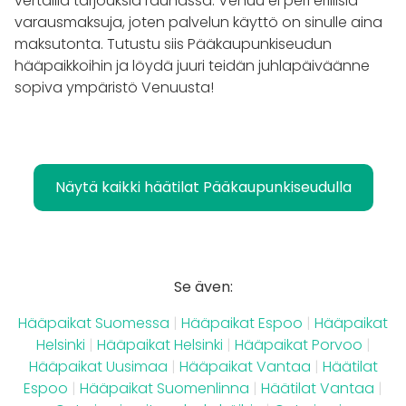
vertailla tarjouksia rauhassa. Venuu ei peri erillisiä
varausmaksuja, joten palvelun käyttö on sinulle aina
maksutonta. Tutustu siis Pääkaupunkiseudun
hääpaikkoihin ja löydä juuri teidän juhlapäiväänne
sopiva ympäristö Venuusta!
Näytä kaikki häätilat Pääkaupunkiseudulla
Se även:
Hääpaikat Suomessa
|
Hääpaikat Espoo
|
Hääpaikat
Helsinki
|
Hääpaikat Helsinki
|
Hääpaikat Porvoo
|
Hääpaikat Uusimaa
|
Hääpaikat Vantaa
|
Häätilat
Espoo
|
Hääpaikat Suomenlinna
|
Häätilat Vantaa
|