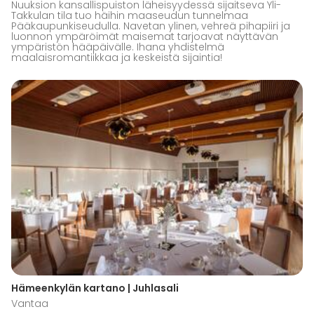
Nuuksion kansallispuiston läheisyydessä sijaitseva Yli-
Takkulan tila tuo häihin maaseudun tunnelmaa
Pääkaupunkiseudulla. Navetan ylinen, vehreä pihapiiri ja
luonnon ympäröimät maisemat tarjoavat näyttävän
ympäristön hääpäivälle. Ihana yhdistelmä
maalaisromantiikkaa ja keskeistä sijaintia!
Hämeenkylän kartano | Juhlasali
Vantaa