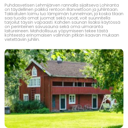
Puhdasvetisen Lehmijärven rannalla sijaitseva Lohiranta
on täydellinen paikka rentoon illanviettoon ja juhlintaan.
Takkatulen loimu luo lämpimän tunnelman, ja koska tilaan
saa tuoda omat juomat sekä ruoat, voit suunnitella
tarjoilut täysin vapaasti. Kahden saunan lisäksi käytössä
on perinteinen savusauna sekä oma uimaranta
laitureineen. Mahdollisuus yöpymiseen tekee tästä
kohteesta erinomaisen valinnan pitkän kaavan mukaan
vietettäviin juhliin.