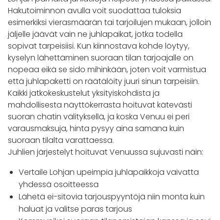
Hakutoiminnon avulla voit suodattaa tuloksia
esimerkiksi vierasmäärän tai tarjoilujen mukaan, jolloin
jäljelle jäävät vain ne juhlapaikat, jotka todella
sopivat tarpeisiisi. Kun kiinnostava kohde löytyy,
kyselyn lähettäminen suoraan tilan tarjoajalle on
nopeaa eikä se sido mihinkään, joten voit varmistua
että juhlapaketti on räätälöity juuri sinun tarpeisiin.
Kaikki jatkokeskustelut yksityiskohdista ja
mahdollisesta näyttökerrasta hoituvat kätevästi
suoran chatin välityksellä, ja koska Venuu ei peri
varausmaksuja, hinta pysyy aina samana kuin
suoraan tilalta varattaessa.
Juhlien järjestelyt hoituvat Venuussa sujuvasti näin:
Vertaile Lohjan upeimpia juhlapaikkoja vaivatta
yhdessä osoitteessa
Lähetä ei-sitovia tarjouspyyntöjä niin monta kuin
haluat ja valitse paras tarjous