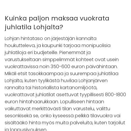
Kuinka paljon maksaa vuokrata
juhlatila Lohjalta?
Lohjan hintataso on järjestäjän kannalta
houkutteleva, ja kaupunki tarjoaa monipuolisia
juhlatiloja eri budjeteille. Pienemmät ja
varustukseltaan simppelimmät kohteet ovat usein
vuokrattavissa noin 350-600 euron päivähintaan.
Mikäli etsit tasokkaampaa ja suurempaa juhlatilaa
Lohjalta, kuten tyylikästä huvilaa Lohjanjärven
rannalta tai historiallista kartanomiljöötä,
vuokrattavat juhlatilat asettuvat tyypillisesti 800-1800
euron hintahaarukkaan. Lopulliseen hintaan
vaikuttavat merkittävästi tilan varustelu, valittu
sesonkisekä se, onko kyseessä pelkkä tilavuokra vai
sisältääkö hinta myös muita palveluita, kuten tarjoilut
ja loppusiivouksen.