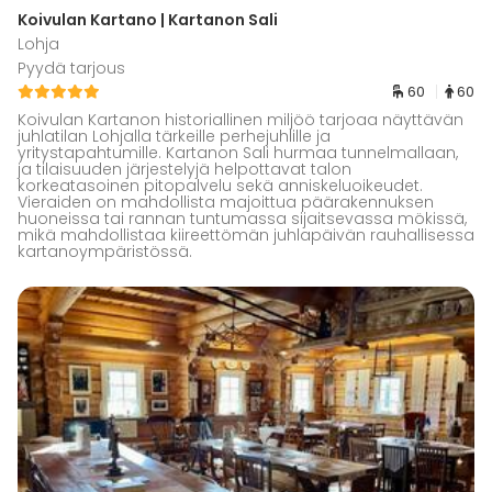
Koivulan Kartano | Kartanon Sali
Lohja
Pyydä tarjous
60
60
Koivulan Kartanon historiallinen miljöö tarjoaa näyttävän
juhlatilan Lohjalla tärkeille perhejuhlille ja
yritystapahtumille. Kartanon Sali hurmaa tunnelmallaan,
ja tilaisuuden järjestelyjä helpottavat talon
korkeatasoinen pitopalvelu sekä anniskeluoikeudet.
Vieraiden on mahdollista majoittua päärakennuksen
huoneissa tai rannan tuntumassa sijaitsevassa mökissä,
mikä mahdollistaa kiireettömän juhlapäivän rauhallisessa
kartanoympäristössä.