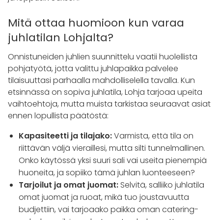
Mitä ottaa huomioon kun varaa
juhlatilan Lohjalta?
Onnistuneiden juhlien suunnittelu vaatii huolellista
pohjatyötä, jotta valittu juhlapaikka palvelee
tilaisuuttasi parhaalla mahdolliselella tavalla. Kun
etsinnässä on sopiva juhlatila, Lohja tarjoaa upeita
vaihtoehtoja, mutta muista tarkistaa seuraavat asiat
ennen lopullista päätöstä:
Kapasiteetti ja tilajako:
Varmista, että tila on
riittävän väljä vieraillesi, mutta silti tunnelmallinen.
Onko käytössä yksi suuri sali vai useita pienempiä
huoneita, ja sopiiko tämä juhlan luonteeseen?
Tarjoilut ja omat juomat:
Selvitä, salliiko juhlatila
omat juomat ja ruoat, mikä tuo joustavuutta
budjettiin, vai tarjoaako paikka oman catering-