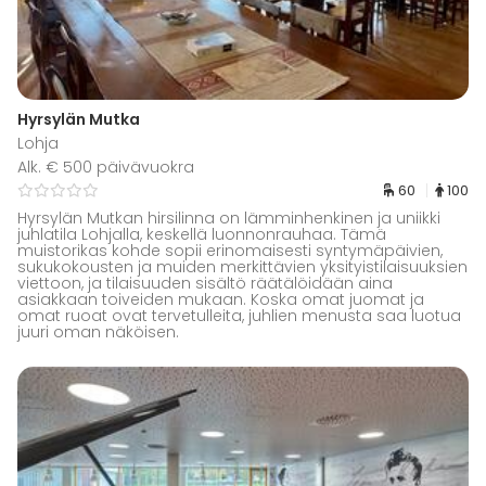
Hyrsylän Mutka
Lohja
Alk. € 500 päivävuokra
60
100
Hyrsylän Mutkan hirsilinna on lämminhenkinen ja uniikki
juhlatila Lohjalla, keskellä luonnonrauhaa. Tämä
muistorikas kohde sopii erinomaisesti syntymäpäivien,
sukukokousten ja muiden merkittävien yksityistilaisuuksien
viettoon, ja tilaisuuden sisältö räätälöidään aina
asiakkaan toiveiden mukaan. Koska omat juomat ja
omat ruoat ovat tervetulleita, juhlien menusta saa luotua
juuri oman näköisen.