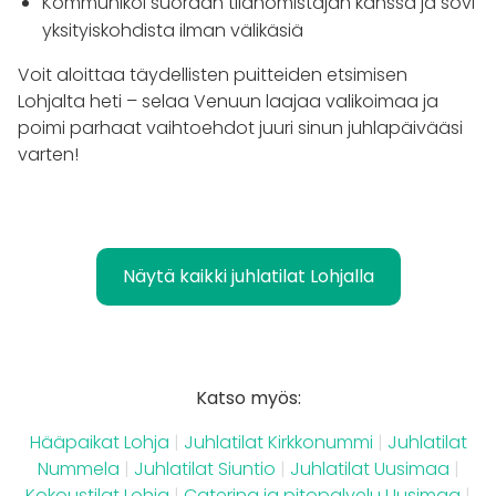
Kommunikoi suoraan tilanomistajan kanssa ja sovi
yksityiskohdista ilman välikäsiä
Voit aloittaa täydellisten puitteiden etsimisen
Lohjalta heti – selaa Venuun laajaa valikoimaa ja
poimi parhaat vaihtoehdot juuri sinun juhlapäivääsi
varten!
Näytä kaikki juhlatilat Lohjalla
Katso myös:
Hääpaikat Lohja
|
Juhlatilat Kirkkonummi
|
Juhlatilat
Nummela
|
Juhlatilat Siuntio
|
Juhlatilat Uusimaa
|
Kokoustilat Lohja
|
Catering ja pitopalvelu Uusimaa
|