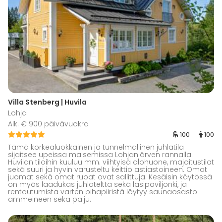
Villa Stenberg | Huvila
Lohja
Alk. € 900 päivävuokra
100
100
Tämä korkealuokkainen ja tunnelmallinen juhlatila
sijaitsee upeissa maisemissa Lohjanjärven rannalla.
Huvilan tiloihin kuuluu mm. viihtyisä olohuone, majoitustilat
sekä suuri ja hyvin varusteltu keittiö astiastoineen. Omat
juomat sekä omat ruoat ovat sallittuja. Kesäisin käytössä
on myös laadukas juhlateltta sekä lasipaviljonki, ja
rentoutumista varten pihapiiristä löytyy saunaosasto
ammeineen sekä palju.