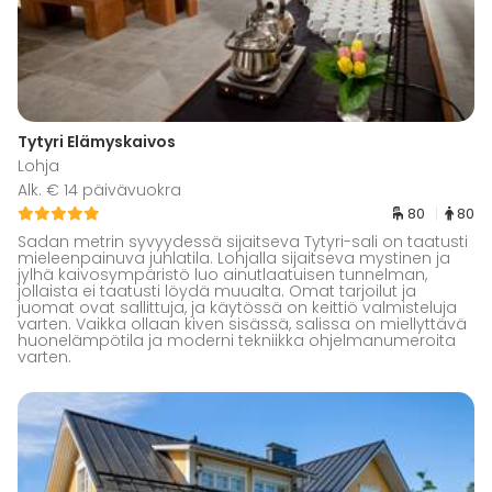
Tytyri Elämyskaivos
Lohja
Alk. € 14 päivävuokra
80
80
Sadan metrin syvyydessä sijaitseva Tytyri-sali on taatusti
mieleenpainuva juhlatila. Lohjalla sijaitseva mystinen ja
jylhä kaivosympäristö luo ainutlaatuisen tunnelman,
jollaista ei taatusti löydä muualta. Omat tarjoilut ja
juomat ovat sallittuja, ja käytössä on keittiö valmisteluja
varten. Vaikka ollaan kiven sisässä, salissa on miellyttävä
huonelämpötila ja moderni tekniikka ohjelmanumeroita
varten.