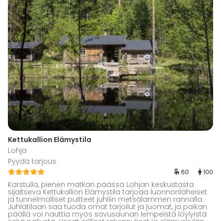
Kettukallion Elämystila
Lohja
Pyydä tarjous
60
100
Karstulla, pienen matkan päässä Lohjan keskustasta
sijaitseva Kettukallion Elämystila tarjoaa luonnonläheiset
ja tunnelmalliset puitteet juhliin metsälammen rannalla.
Juhlatilaan saa tuoda omat tarjoilut ja juomat, ja paikan
päällä voi nauttia myös savusaunan lempeistä löylyistä