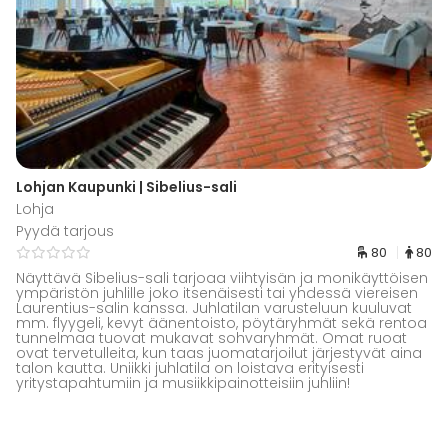
Lohjan Kaupunki | Sibelius-sali
Lohja
Pyydä tarjous
80
80
Näyttävä Sibelius-sali tarjoaa viihtyisän ja monikäyttöisen
ympäristön juhlille joko itsenäisesti tai yhdessä viereisen
Laurentius-salin kanssa. Juhlatilan varusteluun kuuluvat
mm. flyygeli, kevyt äänentoisto, pöytäryhmät sekä rentoa
tunnelmaa tuovat mukavat sohvaryhmät. Omat ruoat
ovat tervetulleita, kun taas juomatarjoilut järjestyvät aina
talon kautta. Uniikki juhlatila on loistava erityisesti
yritystapahtumiin ja musiikkipainotteisiin juhliin!