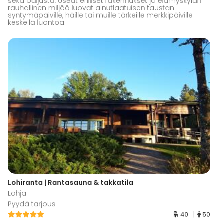
sekä paljusta. Useat erilliset rakennukset ja elämyskylän
rauhallinen miljöö luovat ainutlaatuisen taustan
syntymäpäiville, häille tai muille tärkeille merkkipäiville
keskellä luontoa.
Lohiranta | Rantasauna & takkatila
Lohja
Pyydä tarjous
40
50