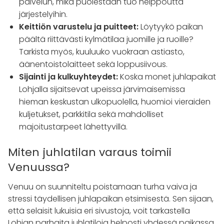
palvelun, mikä puolestaan tuo helppoutta
järjestelyihin.
Keittiön varustelu ja puitteet:
Löytyykö paikan
päältä riittävästi kylmätilaa juomille ja ruoille?
Tarkista myös, kuuluuko vuokraan astiasto,
äänentoistolaitteet sekä loppusiivous.
Sijainti ja kulkuyhteydet:
Koska monet juhlapaikat
Lohjalla sijaitsevat upeissa järvimaisemissa
hieman keskustan ulkopuolella, huomioi vieraiden
kuljetukset, parkkitila sekä mahdolliset
majoitustarpeet lähettyvillä.
Miten juhlatilan varaus toimii
Venuussa?
Venuu on suunniteltu poistamaan turha vaiva ja
stressi täydellisen juhlapaikan etsimisestä. Sen sijaan,
että selaisit lukuisia eri sivustoja, voit tarkastella
Lohjan parhaita juhlatiloja helposti yhdessä paikassa.