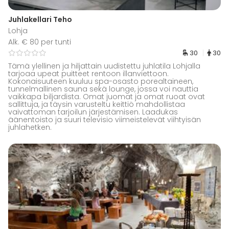
Juhlakellari Teho
Lohja
Alk. € 80 per tunti
30
30
Tämä ylellinen ja hiljattain uudistettu juhlatila Lohjalla
tarjoaa upeat puitteet rentoon illanviettoon.
Kokonaisuuteen kuuluu spa-osasto porealtaineen,
tunnelmallinen sauna sekä lounge, jossa voi nauttia
vaikkapa biljardista. Omat juomat ja omat ruoat ovat
sallittuja, ja täysin varusteltu keittiö mahdollistaa
vaivattoman tarjoilun järjestämisen. Laadukas
äänentoisto ja suuri televisio viimeistelevät viihtyisän
juhlahetken.