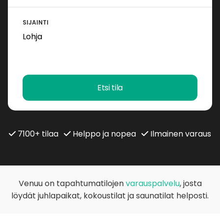
SIJAINTI
Etsi tila
7100+ tilaa
Helppo ja nopea
Ilmainen varaus
Venuu on tapahtumatilojen
varauspalvelu
, josta
löydät juhlapaikat, kokoustilat ja saunatilat helposti.