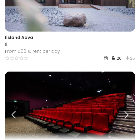
Iisland Aava
Ii
From 500 € rent per day
20
25