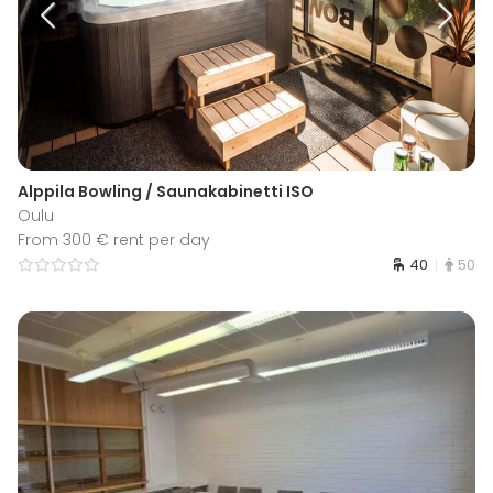
Alppila Bowling / Saunakabinetti ISO
Oulu
From 300 € rent per day
40
50