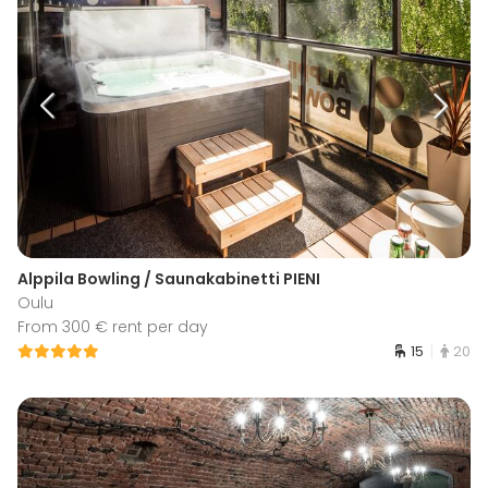
Alppila Bowling / Saunakabinetti PIENI
Oulu
From 300 € rent per day
15
20