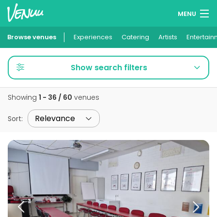
MENU
Browse venues
Experiences
Wish lists
Catering
Artists
Entertain
Log in
Show search filters
English
Showing
1 - 36 / 60
venues
Add your venue
Sort
: