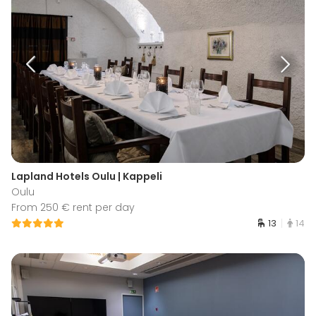
Lapland Hotels Oulu | Kappeli
Oulu
From 250 € rent per day
13
14