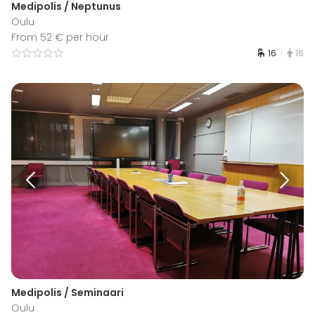
Medipolis / Neptunus
Oulu
From 52 € per hour
16
16
Medipolis / Seminaari
Oulu