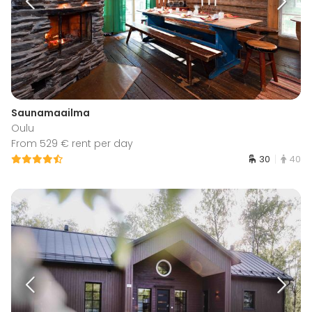
Saunamaailma
Oulu
From 529 € rent per day
30
40