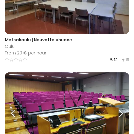
Metsäkoulu | Neuvotteluhuone
Oulu
From 20 € per hour
12
15