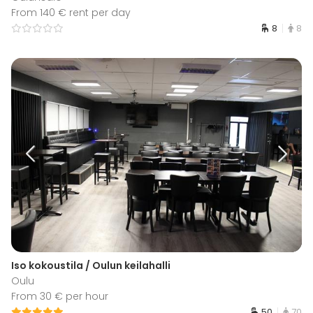
From 140 € rent per day
8
8
Iso kokoustila / Oulun keilahalli
Oulu
From 30 € per hour
50
70