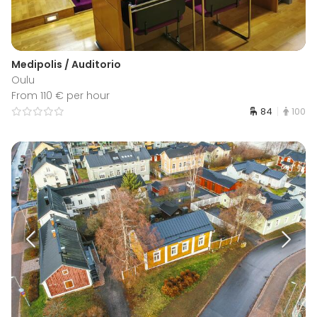
Medipolis / Auditorio
Oulu
From 110 € per hour
84
100