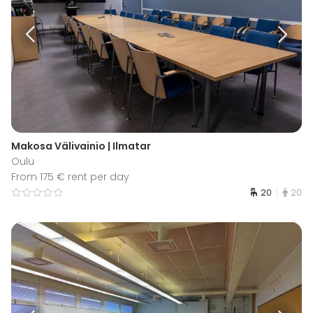
Makosa Välivainio | Ilmatar
Oulu
From 175 € rent per day
20
20