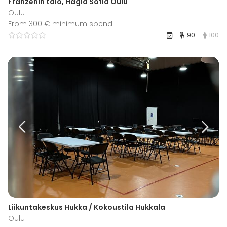
Franzenin talo, Hagia Sofia Oulu
Oulu
From 300 € minimum spend
90
100
Liikuntakeskus Hukka / Kokoustila Hukkala
Oulu