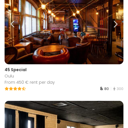
45 Special
Oulu
From 450 € rent per day
80
300