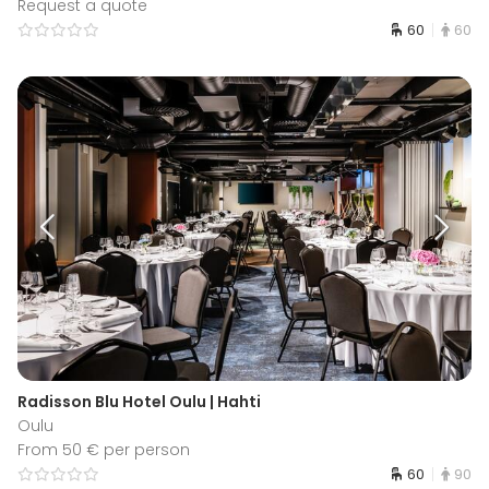
Request a quote
60
60
Radisson Blu Hotel Oulu | Hahti
Oulu
From 50 € per person
60
90