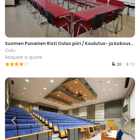
Suomen Punainen Risti Oulun piiri / Koulutus- ja kokoustila
Oulu
Request a quote
20
20