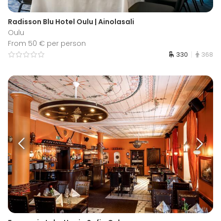
Radisson Blu Hotel Oulu | Ainolasali
Oulu
From 50 € per person
330
368