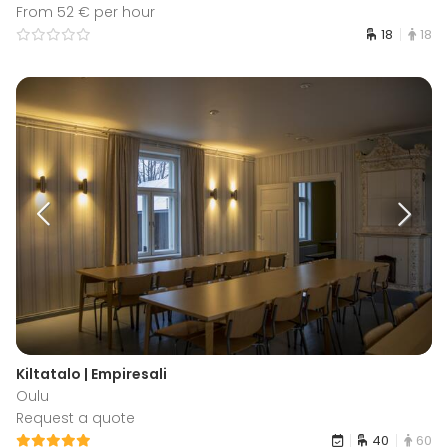
From 52 € per hour
18
18
Kiltatalo | Empiresali
Oulu
Request a quote
40
60