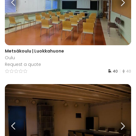
Metsäkoulu | Luokkahuone
Oulu
Request a quote
40
40