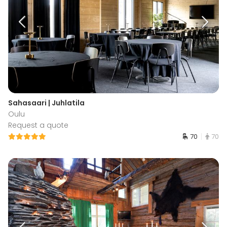
Sahasaari | Juhlatila
Oulu
Request a quote
70
70