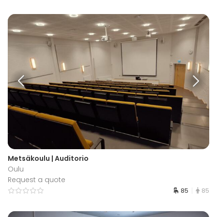
Metsäkoulu | Auditorio
Oulu
Request a quote
85
85