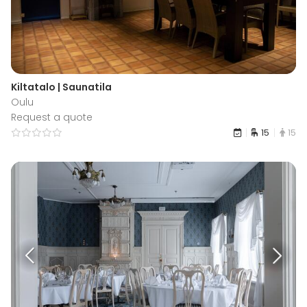
Kiltatalo | Saunatila
Oulu
Request a quote
15
15