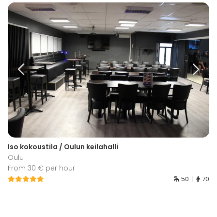
Iso kokoustila / Oulun keilahalli
Oulu
From 30 € per hour
50
70