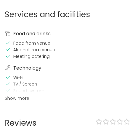
Services and facilities
Food and drinks
Food from venue
Alcohol from venue
Meeting catering
Technology
Wi-Fi
TV / Screen
Sound system
Show more
Event types
Party
Wedding
Reviews
Spa / Wellness / Sauna
Dinner / Lunch