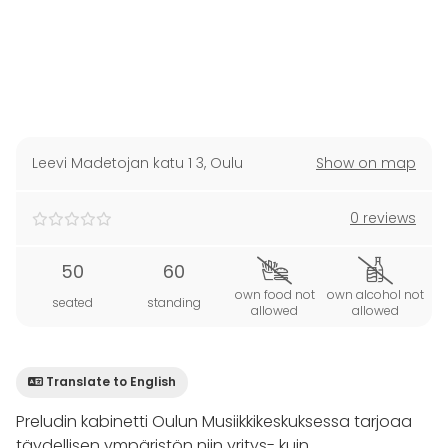
Leevi Madetojan katu 1 3
,
Oulu
Show on map
0 reviews
50
60
own food not
own alcohol not
seated
standing
allowed
allowed
Translate to English
Preludin kabinetti Oulun Musiikkikeskuksessa tarjoaa
täydellisen ympäristön niin yritys- kuin