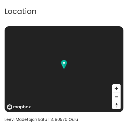
Location
Leevi Madetojan katu 1 3
,
90570
Oulu