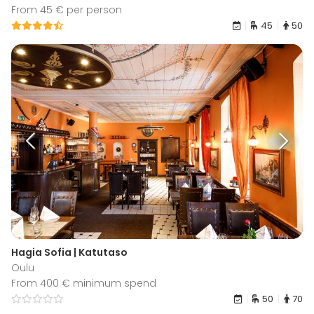
From 45 € per person
45
50
Hagia Sofia | Katutaso
Oulu
From 400 € minimum spend
50
70