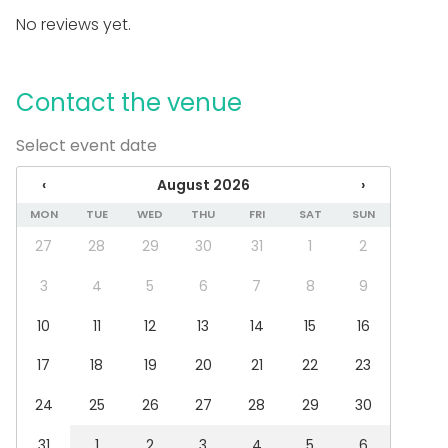
Meeting
No reviews yet.
Conference / Seminar
Fair / Exhibition
Performance / Show
Contact the venue
Recreation
Cabin trip / Retreat
Experience / Activity
Select event date
Christmas Party
‹
August 2026
›
Venue type
MON
TUE
WED
THU
FRI
SAT
SUN
Multi-purpose event space
27
28
29
30
31
1
2
Private dining room
3
4
5
6
7
8
9
10
11
12
13
14
15
16
17
18
19
20
21
22
23
24
25
26
27
28
29
30
31
1
2
3
4
5
6