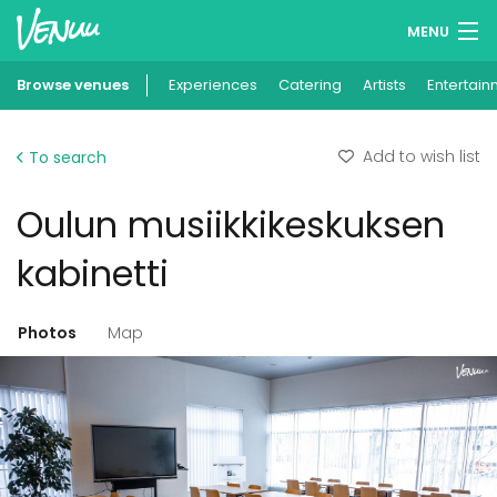
MENU
Browse venues
Experiences
Wish lists
Catering
Artists
Entertain
Log in
Add to wish list
To search
English
Oulun musiikkikeskuksen
Add your venue
kabinetti
Photos
Map