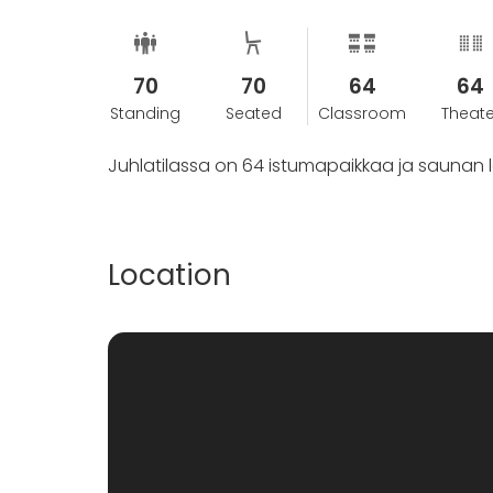
asiakas saa maksamansa vuokran kokonaisu
Myöskin mikäli ennakko- tai loppulaskua ei 
oikeus perua varaus.
70
70
64
64
Standing
Seated
Classroom
Theate
Juhlatilassa on 64 istumapaikkaa ja saunan lou
Location