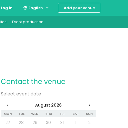
Add your venue
Log in
English
lies
Event production
Suomi
Svenska
Contact the venue
Select event date
‹
August 2026
›
MON
TUE
WED
THU
FRI
SAT
SUN
27
28
29
30
31
1
2