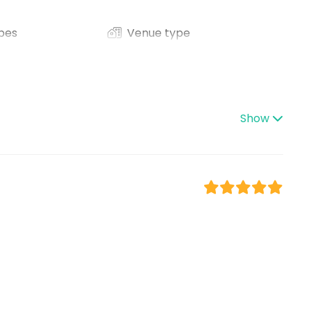
pes
Venue type
Banquet hall
Sauna
lness / Sauna
Lounge
Lunch
Terrace / Courtyard
Party room
Show
ce / Seminar
bition
nce / Show
n
 / Retreat
 / Activity
 Party