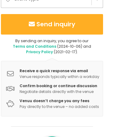
Send inquiry
By sending an inquiry, you agree to our
Terms and Conditions
(2024-10-06) and
Privacy Policy
(2021-02-17).
Receive a quick response via email
Venue responds typically within a workday
Confirm booking or continue discussion
Negotiate details directly with the venue
Venuu doesn’t charge you any fees
Pay directly to the venue – no added costs