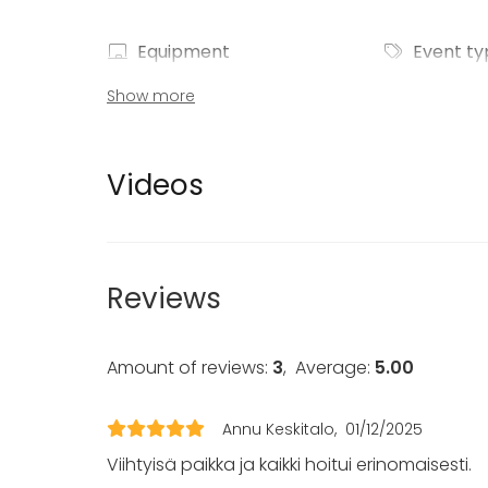
Equipment
Event ty
Kitchen for customer
Party
Show more
Piano
Wedding
Towels
Spa / Wel
Dinnerware
Dinner / 
Videos
Meeting
Conferen
Fair / Exhi
Performa
Recreatio
Reviews
Cabin trip
Experience
Christmas
Amount of reviews:
3
,
Average:
5.00
Activities
Annu Keskitalo
01/12/2025
Outdoor activities
Viihtyisä paikka ja kaikki hoitui erinomaisesti.
Swimming