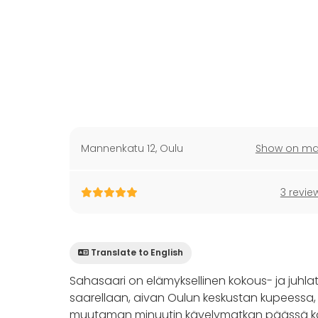
Mannenkatu 12
,
Oulu
Show on m
3 revie
Translate to English
Sahasaari on elämyksellinen kokous- ja juhla
saarellaan, aivan Oulun keskustan kupeessa
muutaman minuutin kävelymatkan päässä kau