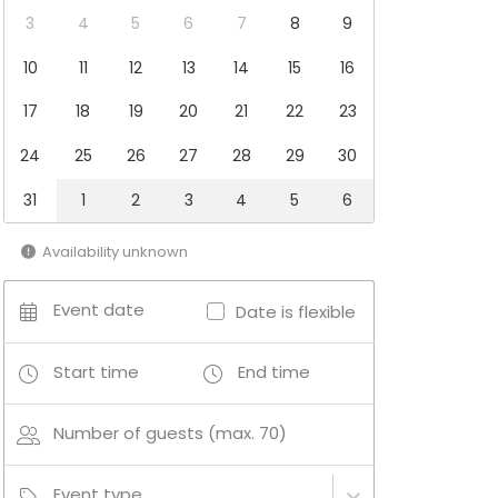
3
4
5
6
7
8
9
10
11
12
13
14
15
16
17
18
19
20
21
22
23
24
25
26
27
28
29
30
31
1
2
3
4
5
6
Availability unknown
Event date
Date is flexible
Start time
End time
Number of guests (max. 70)
Event type