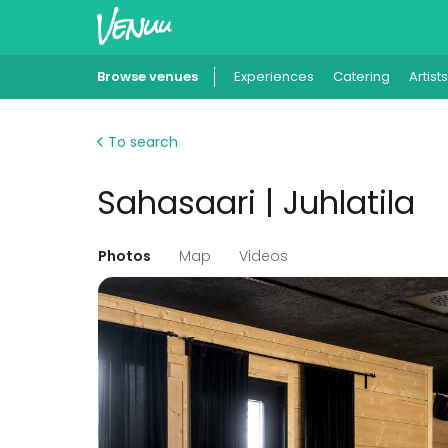
Browse venues
Experiences
Catering
Artists
To search
Sahasaari | Juhlatila
Photos
Map
Videos