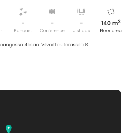
udessaan takaisin.
ole maksettu eräpäivään mennessä, Sahasaarella on
2
-
-
-
140 m
r
Banquet
Conference
U shape
Floor area
ngessa 4 lisää. Vilvoitteluterassilla 8.