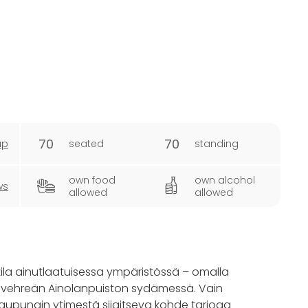
70
70
ap
seated
standing
own food
own alcohol
ws
allowed
allowed
tila ainutlaatuisessa ympäristössä – omalla
, vehreän Ainolanpuiston sydämessä. Vain
pungin ytimestä sijaitseva kohde tarjoaa