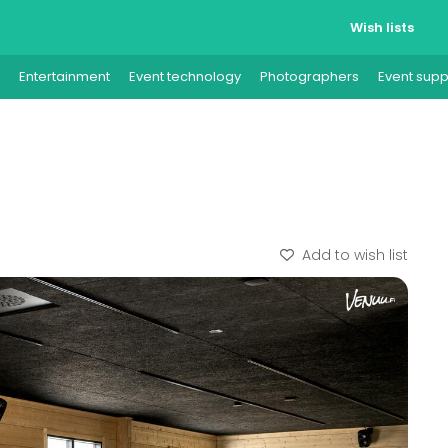
Wish lists
Entertainment
Event technology
Photographers
Event supp
Add to wish list