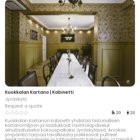
Kuokkalan Kartano | Kabinetti
Jyväskylä
Request a quote
20
20
Kuokkalan Kartanon kabinetti yhdistää historiallisen
kartanomiljöön ja laadukkaat ravintolapalvelut
ainutlaatuiseksi kokouspaikaksi Jyväskylässä. Arvokas
ympäristö tarjoaa tavallisesta poikkeavat puitteet
asiakastapaamisiin ja johtoryhmän kokouksiin, ja tarjoilut