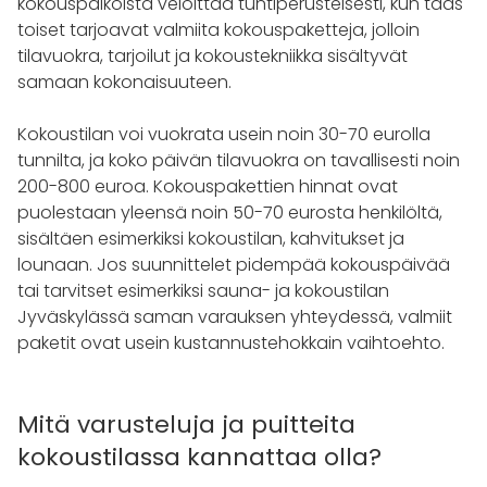
kokouspaikoista veloittaa tuntiperusteisesti, kun taas
toiset tarjoavat valmiita kokouspaketteja, jolloin
tilavuokra, tarjoilut ja kokoustekniikka sisältyvät
samaan kokonaisuuteen.
Kokoustilan voi vuokrata usein noin 30-70 eurolla
tunnilta, ja koko päivän tilavuokra on tavallisesti noin
200-800 euroa. Kokouspakettien hinnat ovat
puolestaan yleensä noin 50-70 eurosta henkilöltä,
sisältäen esimerkiksi kokoustilan, kahvitukset ja
lounaan. Jos suunnittelet pidempää kokouspäivää
tai tarvitset esimerkiksi sauna- ja kokoustilan
Jyväskylässä saman varauksen yhteydessä, valmiit
paketit ovat usein kustannustehokkain vaihtoehto.
Mitä varusteluja ja puitteita
kokoustilassa kannattaa olla?