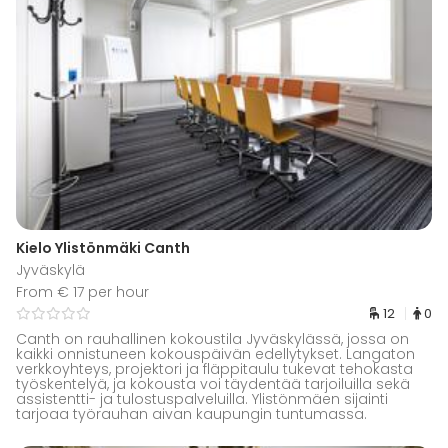
Kielo Ylistönmäki Canth
Jyväskylä
From € 17 per hour
12
0
Canth on rauhallinen kokoustila Jyväskylässä, jossa on
kaikki onnistuneen kokouspäivän edellytykset. Langaton
verkkoyhteys, projektori ja fläppitaulu tukevat tehokasta
työskentelyä, ja kokousta voi täydentää tarjoiluilla sekä
assistentti- ja tulostuspalveluilla. Ylistönmäen sijainti
tarjoaa työrauhan aivan kaupungin tuntumassa.