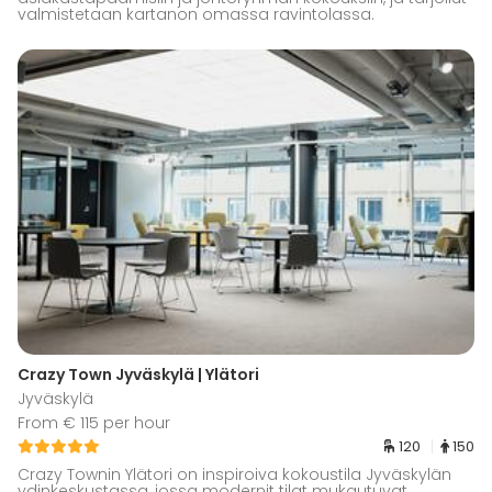
valmistetaan kartanon omassa ravintolassa.
Crazy Town Jyväskylä | Ylätori
Jyväskylä
From € 115 per hour
120
150
Crazy Townin Ylätori on inspiroiva kokoustila Jyväskylän
ydinkeskustassa, jossa modernit tilat mukautuvat