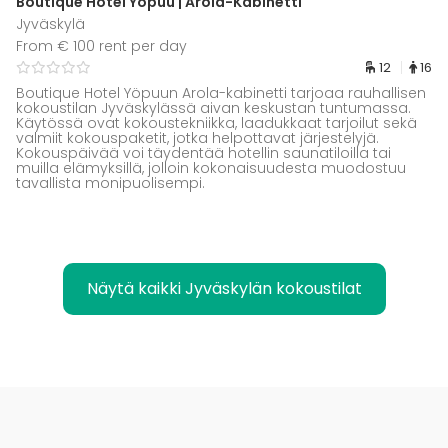
Boutique Hotel Yöpuu | Arola-Kabinetti
Jyväskylä
From € 100 rent per day
12
16
Boutique Hotel Yöpuun Arola-kabinetti tarjoaa rauhallisen
kokoustilan Jyväskylässä aivan keskustan tuntumassa.
Käytössä ovat kokoustekniikka, laadukkaat tarjoilut sekä
valmiit kokouspaketit, jotka helpottavat järjestelyjä.
Kokouspäivää voi täydentää hotellin saunatiloilla tai
muilla elämyksillä, jolloin kokonaisuudesta muodostuu
tavallista monipuolisempi.
Näytä kaikki Jyväskylän kokoustilat