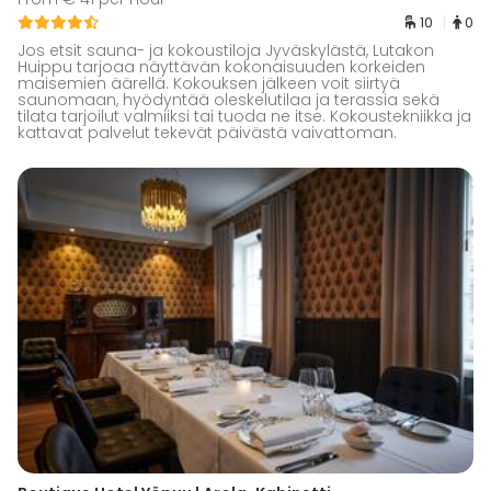
10
0
Jos etsit sauna- ja kokoustiloja Jyväskylästä, Lutakon
Huippu tarjoaa näyttävän kokonaisuuden korkeiden
maisemien äärellä. Kokouksen jälkeen voit siirtyä
saunomaan, hyödyntää oleskelutilaa ja terassia sekä
tilata tarjoilut valmiiksi tai tuoda ne itse. Kokoustekniikka ja
kattavat palvelut tekevät päivästä vaivattoman.