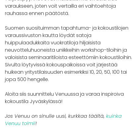
varaukseen, joten voit vertailla eri vaihtoehtoja
rauhassa ennen päätöstä.
Suomen suosituimman tapahtuma- ja kokoustilojen
varaussivuston kautta löydät satoja
huippulaadukkaita vuokratiloja hiljaisista
neuvotteluhuoneista uniikkeihin workshop-tiloihin ja
valoisista seminaaritiloista esteettömiin kokoustiloihin.
Sivulta löytyvissä kokouspaikoissa voit järjestää
huikean yritystilaisuuden esimerkiksi 10, 20, 50, 100 tai
jopa 500 hengelle.
Aloita siis suunnittelu Venuussa ja varaa inspiroiva
kokoustila Jyväskylässä!
Jos Venuu on sinulle uusi, kurkkaa täältä,
kuinka
Venuu toimii
!