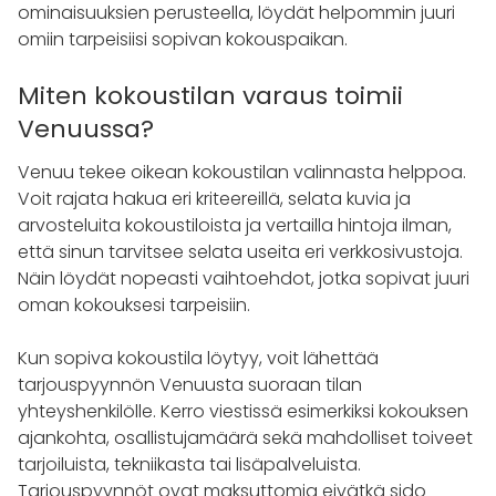
ominaisuuksien perusteella, löydät helpommin juuri
omiin tarpeisiisi sopivan kokouspaikan.
Miten kokoustilan varaus toimii
Venuussa?
Venuu tekee oikean kokoustilan valinnasta helppoa.
Voit rajata hakua eri kriteereillä, selata kuvia ja
arvosteluita kokoustiloista ja vertailla hintoja ilman,
että sinun tarvitsee selata useita eri verkkosivustoja.
Näin löydät nopeasti vaihtoehdot, jotka sopivat juuri
oman kokouksesi tarpeisiin.
Kun sopiva kokoustila löytyy, voit lähettää
tarjouspyynnön Venuusta suoraan tilan
yhteyshenkilölle. Kerro viestissä esimerkiksi kokouksen
ajankohta, osallistujamäärä sekä mahdolliset toiveet
tarjoiluista, tekniikasta tai lisäpalveluista.
Tarjouspyynnöt ovat maksuttomia eivätkä sido