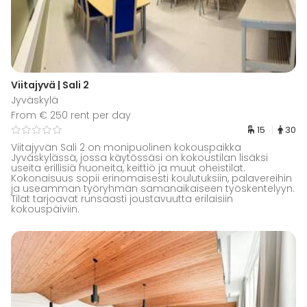
Viitajyvä | Sali 2
Jyväskylä
From € 250 rent per day
15
30
Viitajyvän Sali 2 on monipuolinen kokouspaikka
Jyväskylässä, jossa käytössäsi on kokoustilan lisäksi
useita erillisiä huoneita, keittiö ja muut oheistilat.
Kokonaisuus sopii erinomaisesti koulutuksiin, palavereihin
ja useamman työryhmän samanaikaiseen työskentelyyn.
Tilat tarjoavat runsaasti joustavuutta erilaisiin
kokouspäiviin.