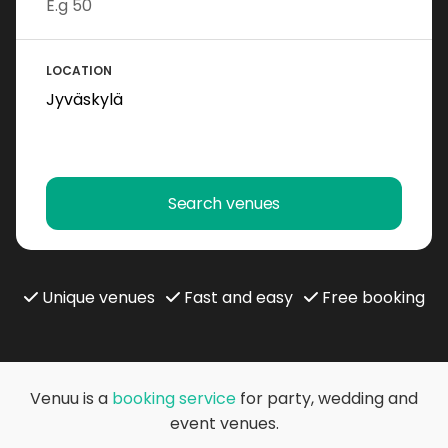
LOCATION
Search venues
Unique venues
Fast and easy
Free booking
Venuu is a
booking service
for party, wedding and
event venues.