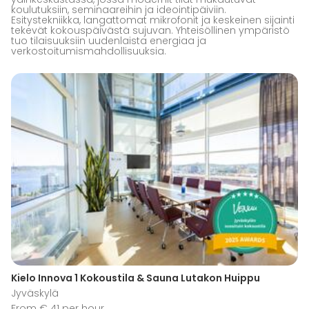
koulutuksiin, seminaareihin ja ideointipäiviin.
Esitystekniikka, langattomat mikrofonit ja keskeinen sijainti
tekevät kokouspäivästä sujuvan. Yhteisöllinen ympäristö
tuo tilaisuuksiin uudenlaista energiaa ja
verkostoitumismahdollisuuksia.
Kielo Innova 1 Kokoustila & Sauna Lutakon Huippu
Jyväskylä
From € 41 per hour