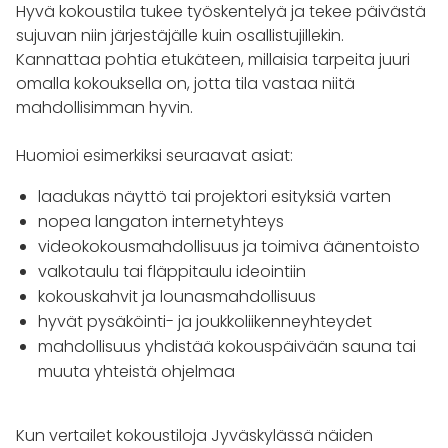
Hyvä kokoustila tukee työskentelyä ja tekee päivästä
sujuvan niin järjestäjälle kuin osallistujillekin.
Kannattaa pohtia etukäteen, millaisia tarpeita juuri
omalla kokouksella on, jotta tila vastaa niitä
mahdollisimman hyvin.
Huomioi esimerkiksi seuraavat asiat:
laadukas näyttö tai projektori esityksiä varten
nopea langaton internetyhteys
videokokousmahdollisuus ja toimiva äänentoisto
valkotaulu tai fläppitaulu ideointiin
kokouskahvit ja lounasmahdollisuus
hyvät pysäköinti- ja joukkoliikenneyhteydet
mahdollisuus yhdistää kokouspäivään sauna tai
muuta yhteistä ohjelmaa
Kun vertailet kokoustiloja Jyväskylässä näiden