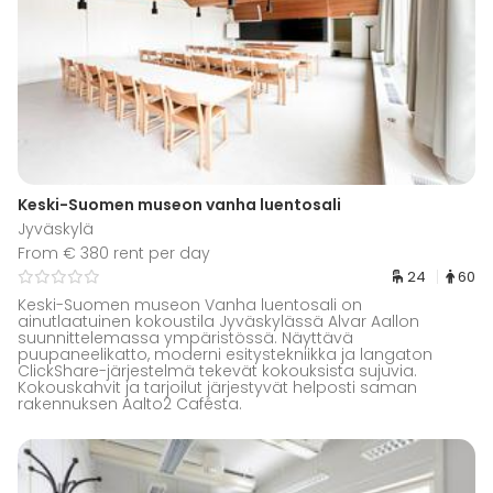
Keski-Suomen museon vanha luentosali
Jyväskylä
From € 380 rent per day
24
60
Keski-Suomen museon Vanha luentosali on
ainutlaatuinen kokoustila Jyväskylässä Alvar Aallon
suunnittelemassa ympäristössä. Näyttävä
puupaneelikatto, moderni esitystekniikka ja langaton
ClickShare-järjestelmä tekevät kokouksista sujuvia.
Kokouskahvit ja tarjoilut järjestyvät helposti saman
rakennuksen Aalto2 Cafésta.