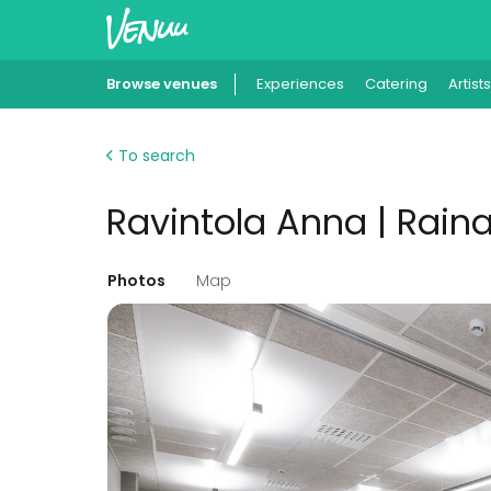
Browse venues
Experiences
Catering
Artists
To search
Ravintola Anna | Raina
Photos
Map