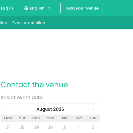
Add your venue
Log in
English
lies
Event production
Suomi
Svenska
Contact the venue
Select event date
‹
August 2026
›
MON
TUE
WED
THU
FRI
SAT
SUN
27
28
29
30
31
1
2