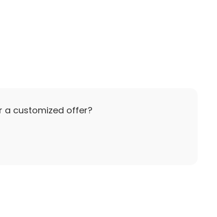
kaan.
nastoissa ja tuotteissa.
r a customized offer?