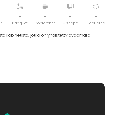
-
-
-
-
r
Banquet
Conference
U shape
Floor area
ä kabinetista, jotka on yhdistetty avaamalla
 lisäksi myös useita eri kokoisia kabinetteja.