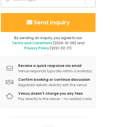
Send inquiry
By sending an inquiry, you agree to our
Terms and Conditions
(2024-10-06) and
Privacy Policy
(2021-02-17).
Receive a quick response via email
Venue responds typically within a workday
Confirm booking or continue discussion
Negotiate details directly with the venue
Venuu doesn’t charge you any fees
Pay directly to the venue – no added costs