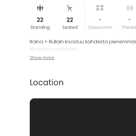
22
22
-
-
Standing
Seated
Classroom
Theate
Raina + Rullain koostuu kahdesta pienemmäst
liikuteltava väliseinä.
Show more
Ravintola Annasta löytyy suuren Ravintolasalin
Location