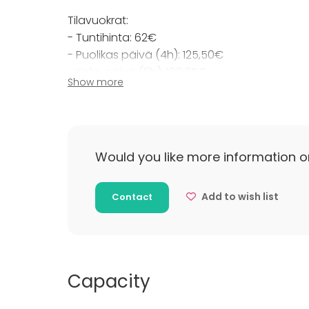
Tilavuokrat:
- Tuntihinta: 62€
- Puolikas päivä (4h): 125,50€
- Koko päivä (8h): 188,25€
Show more
Hinnat sis. alv. Tarjoilut erillisen hinnaston mu
Juvenes Oy pidättää oikeuden muutoksiin hin
Would you like more information o
Add to wish list
Contact
Capacity