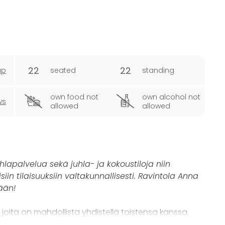
22
22
ap
seated
standing
own food not
own alcohol not
ws
allowed
allowed
hlapalvelua sekä juhla- ja kokoustiloja niin
isiin tilaisuuksiin valtakunnallisesti. Ravintola Anna
ään!
joita on mahdollista yhdistellä toistensa kanssa.
tuvat takulla jokaiseen tilaisuuteen.
Raina + Rullain