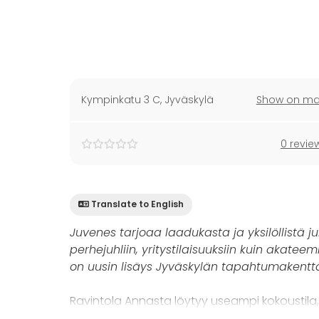
Kympinkatu 3 C
,
Jyväskylä
Show on m
0 revie
Translate to English
Juvenes tarjoaa laadukasta ja yksilöllistä ju
perhejuhliin, yritystilaisuuksiin kuin akateem
on uusin lisäys Jyväskylän tapahtumakentt
Ravintola Annasta löytyy useampi kokoustila, 
Muuntautuvat kokous- ja neuvottelutilat sovel