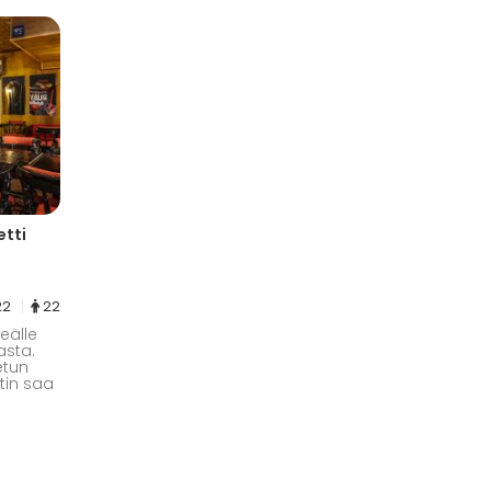
etti
22
22
meälle
asta.
etun
etin saa