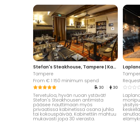
Stefan's Steakhouse, Tampere | Kabinetti
Lapland
Tampere
Tampe
From € 1 150 minimum spend
Reques
30
30
Tervetuloa, hyvän ruoan ystävät!
Lapland
Stefan's Steakhousen antimista
monipuo
pääsee nauttimaan myös
yksityis
privaatissa kabinetissa osana juhlia
keskell
tai kokouspäivää. Kabinettiin mahtuu
ainutla
mukavasti jopa 30 vierasta.
elämyks