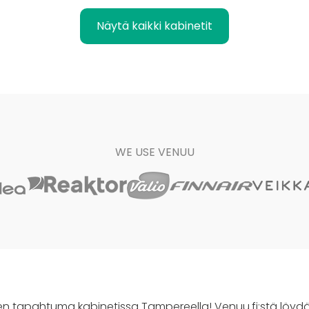
Näytä kaikki kabinetit
WE USE VENUU
nen tapahtuma kabinetissa Tampereella! Venuu.fi:stä löyd