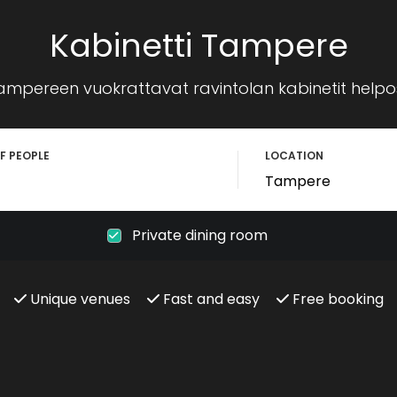
Kabinetti Tampere
ampereen vuokrattavat ravintolan kabinetit helpost
F PEOPLE
LOCATION
Private dining room
Unique venues
Fast and easy
Free booking