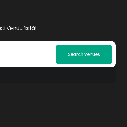
i Venuu.fi:stä!
Search venues