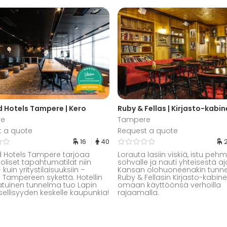
 Hotels Tampere | Kero
Ruby & Fellas | Kirjasto-kabin
re
Tampere
t a quote
Request a quote
16
40
 Hotels Tampere tarjoaa
Lorauta lasiin viskiä, istu peh
liset tapahtumatilat niin
sohvalle ja nauti yhteisestä aj
- kuin yritystilaisuuksiin –
Kansan olohuoneenakin tunn
ä Tampereen sykettä. Hotellin
Ruby & Fellasin Kirjasto-kabin
atuinen tunnelma tuo Lapin
omaan käyttöönsä verhoilla
ellisyyden keskelle kaupunkia!
rajaamalla.