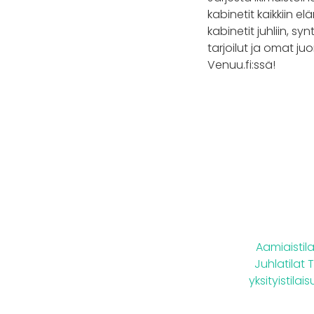
kabinetit kaikkiin e
kabinetit juhliin, sy
tarjoilut ja omat j
Venuu.fi:ssä!
Aamiaistil
Juhlatilat
yksityistila