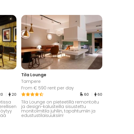
Tila Lounge
Tampere
From € 590 rent per day
20
20
60
60
etissa
Tila Lounge on pieteetillä remontoitu
rellisen
ja design-kalusteilla sisustettu
löytyy
monitoimitila juhliin, tapahtumiin ja
itää
edustustilaisuuksiin!