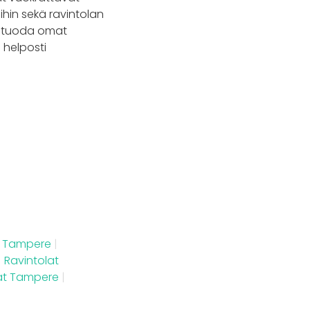
ihin sekä ravintolan
oit tuoda omat
 helposti
uus Tampere
|
|
Ravintolat
at Tampere
|