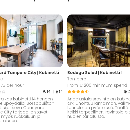
rd Tampere City | Kabinetti
Bodega Salud | Kabinetti 1
re
Tampere
75 per hour
From € 200 minimum spend
14
14
 raikas kabinetti 14 hengen
Andalusialaisravintolan kabin
elupöydällä! Sorsapuiston
arki unohtuu lämpimän, välime
ä sijaitseva Courtyard
tunnelman pyörteissä. Täältä 
 City tarjoaa loistavat
kaikki tarpeellinen, ravintola p
t myös ruokailuun ja
huolen tarjoiluista.
umiseen.