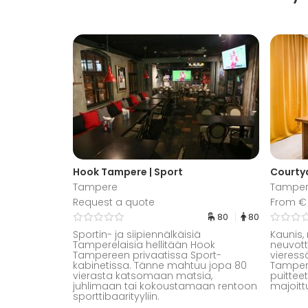
Hook Tampere | Sport
Courtya
Tampere
Tampe
Request a quote
From € 
80
80
Sportin- ja siipiennälkäisiä
Kaunis,
Tamperelaisia hellitään Hook
neuvott
Tampereen privaatissa Sport-
vieress
kabinetissa. Tänne mahtuu jopa 80
Tampere
vierasta katsomaan matsia,
puittee
juhlimaan tai kokoustamaan rentoon
majoitt
sporttibaarityyliin.