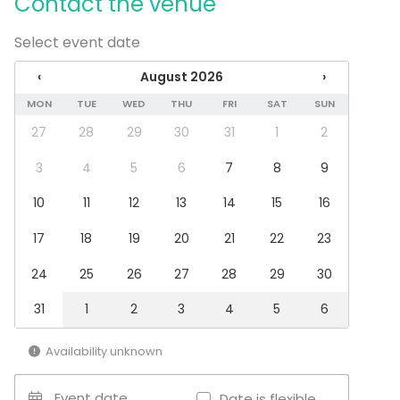
Contact the venue
Fair / Exhibition
Performance / Show
Select event date
Recreation
Cabin trip / Retreat
‹
August 2026
›
Experience / Activity
MON
TUE
WED
THU
FRI
SAT
SUN
Christmas Party
27
28
29
30
31
1
2
Venue type
3
4
5
6
7
8
9
Private dining room
Bar
10
11
12
13
14
15
16
17
18
19
20
21
22
23
Additional information about services and facilities
Kirjasto-kabinetti sopii rentoon juhlimiseen ja yhdessä
24
25
26
27
28
29
30
oleiluun. Tilassa ei ole kokoustekniikkaa.
31
1
2
3
4
5
6
Kabinetti sijaitsee esiintymislavan vieressä, joten
Availability unknown
musiikki kuuluu tilaan.
Event date
Date is flexible