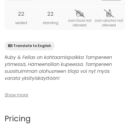
22
22
own food not
own alcohol not
seated
standing
allowed
allowed
Translate to English
Ruby & Fellas on kohtaamispaikka Tampereen
ytimessä, Hämeensillan kupeessa. Tampereen
suosituimman olohuoneen tiloja voi nyt myös
varata yksityiskäyttöön!
Ruby & Fellas on Tammerkosken rannalla sijaitseva
Show more
irkkuhenkinen pubi, joka on tullut tutuksi
viikonloppuiltojen livekeikoistaan, tilavasta
terassistaan sekä laadukkaasta olut- ja
Pricing
viskitarjonnastaan – kunkin Rubyssa vietetyn illan
viimeistelee maistuva pubiruoka.