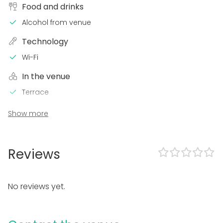
Food and drinks
Alcohol from venue
Technology
Wi-Fi
In the venue
Terrace
Equipment
Show more
Stage
Event types
Reviews
Party
Wedding
Spa / Wellness / Sauna
No reviews yet.
Dinner / Lunch
Meeting
Conference / Seminar