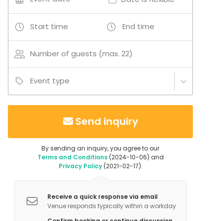
Ruokailevat tilaisuudet järjestetään Takasalin
puolella.
Start time
End time
Additional information about activities
Number of guests (max. 22)
Rubyssa on myös erillinen Karaoke-huone, jonka voi
varata yksityiskäyttöön. Tilaa kerrallaan 15 hengelle.
Kysy lisää!
Event type
Send inquiry
By sending an inquiry, you agree to our
Terms and Conditions
(2024-10-06) and
Privacy Policy
(2021-02-17).
Receive a quick response via email
Venue responds typically within a workday
Confirm booking or continue discussion