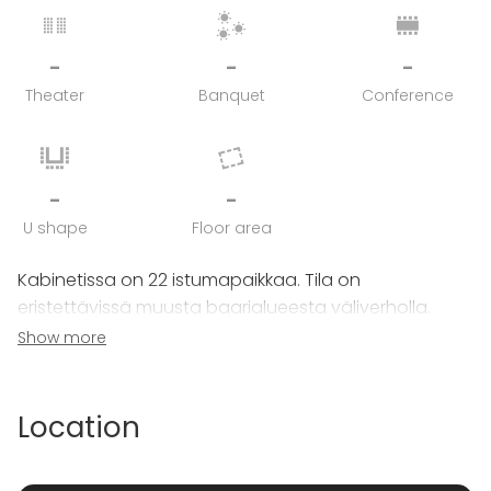
-
-
-
Theater
Banquet
Conference
-
-
U shape
Floor area
Kabinetissa on 22 istumapaikkaa. Tila on
eristettävissä muusta baarialueesta väliverholla.
Show more
Suuremmille porukoille voidaan varata Takabaari,
jossa 70-80 asiakaspaikkaa!
Location