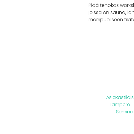
Pidä tehokas worksh
joissa on sauna, lan
monipuoliseen tilat
Asiakastila
Tampere
|
Seminaa