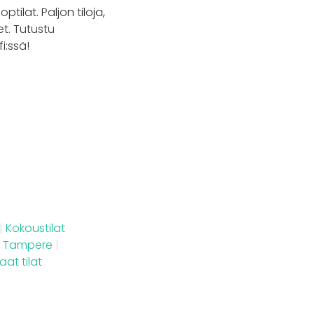
ilat. Paljon tiloja,
et. Tutustu
i:ssä!
|
Kokoustilat
t Tampere
|
aat tilat