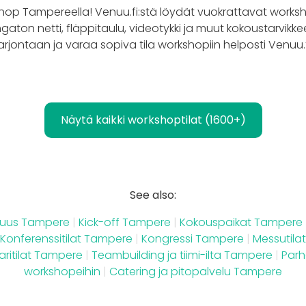
op Tampereella! Venuu.fi:stä löydät vuokrattavat workshopt
gaton netti, fläppitaulu, videotykki ja muut kokoustarvikke
arjontaan ja varaa sopiva tila workshopiin helposti Venuu.f
Näytä kaikki workshoptilat (1600+)
See also:
isuus Tampere
|
Kick-off Tampere
|
Kokouspaikat Tampere
Konferenssitilat Tampere
|
Kongressi Tampere
|
Messutila
ritilat Tampere
|
Teambuilding ja tiimi-ilta Tampere
|
Parh
workshopeihin
|
Catering ja pitopalvelu Tampere