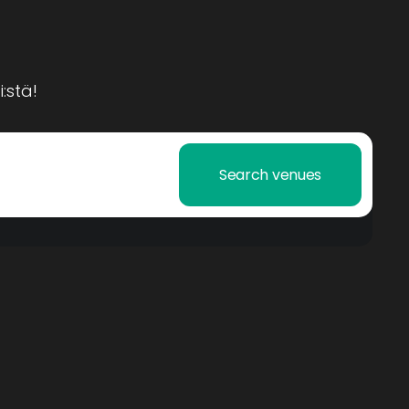
:stä!
Search venues