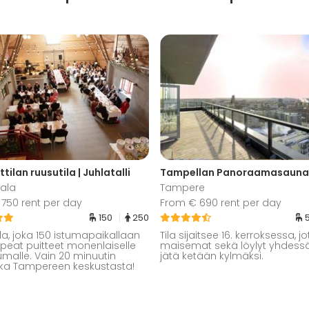
tilan ruusutila | Juhlatalli
ala
Tampere
750 rent per day
From € 690 rent per day
150
250
ila, joka 150 istumapaikallaan
Tila sijaitsee 16. kerroksessa, j
peat puitteet monenlaiselle
maisemat sekä löylyt yhdessä
malle. Vain 20 minuutin
jätä ketään kylmäksi.
ka Tampereen keskustasta!