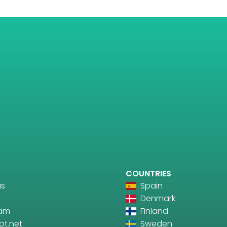
COUNTRIES
us
Spain
Denmark
ram
Finland
ot.net
Sweden