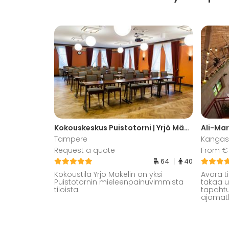
Kokouskeskus Puistotorni | Yrjö Mäkelin
Ali-Mart
Tampere
Kangas
Request a quote
From € 
64
40
Kokoustila Yrjö Mäkelin on yksi
Avara t
Puistotornin mieleenpainuvimmista
takaa u
tiloista.
tapahtu
ajomat