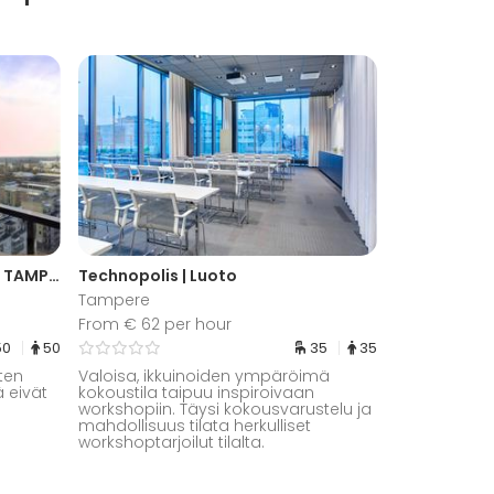
Tampellan Panoraamasauna TAMPERE
Technopolis | Luoto
Tampere
From € 62 per hour
50
50
35
35
oten
Valoisa, ikkuinoiden ympäröimä
 eivät
kokoustila taipuu inspiroivaan
workshopiin. Täysi kokousvarustelu ja
mahdollisuus tilata herkulliset
workshoptarjoilut tilalta.