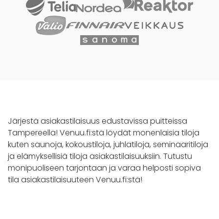
Järjestä asiakastilaisuus edustavissa puitteissa
Tampereella! Venuu.fi:stä löydät monenlaisia tiloja
kuten saunoja, kokoustiloja, juhlatiloja, seminaaritiloja
ja elämyksellisiä tiloja asiakastilaisuuksiin. Tutustu
monipuoliseen tarjontaan ja varaa helposti sopiva
tila asiakastilaisuuteen Venuu.fi:stä!