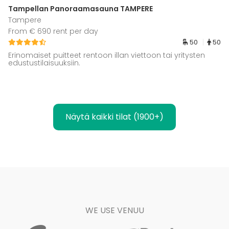
Tampellan Panoraamasauna TAMPERE
Tampere
From € 690 rent per day
50
50
Erinomaiset puitteet rentoon illan viettoon tai yritysten
edustustilaisuuksiin.
Näytä kaikki tilat (1900+)
WE USE VENUU