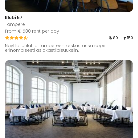
Klubi 57
Tampere
From € 580 rent per day
80
150
Näyttä juhlatila Tampereen keskustassa sopii
erinomaisesti asiakastilaisuuksiin.