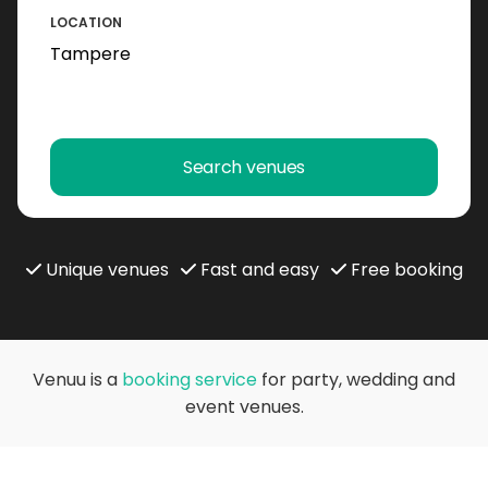
LOCATION
Search venues
Unique venues
Fast and easy
Free booking
Venuu is a
booking service
for party, wedding and
event venues.