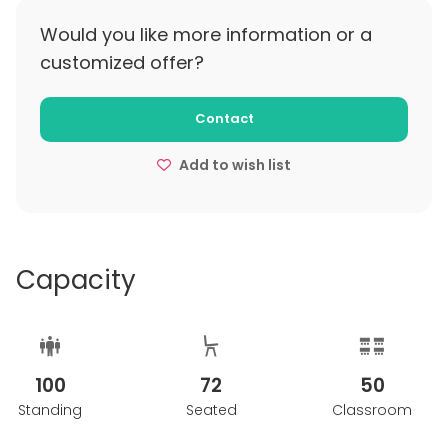
Hää- ja juhlavarauksissa 100 % veloitus tilavuokrasta
alle 10 viikkoa ennen tilaisuutta tapahtuneesta
Would you like more information or a
Pyydä tarjous tästä ainutlaatuisesta tilasta!
peruutuksesta.
customized offer?
Kokoustiloista 100 % veloitus tilavuokrasta alle 14
Contact
arkipäivää ennen tilaisuutta tapahtuneesta
peruutuksesta.
Add to wish list
Capacity
100
72
50
Standing
Seated
Classroom