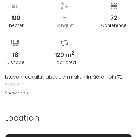
100
-
72
Theater
Banquet
Conference
2
18
120 m
U shape
Floor area
Istuvan ruokailutilaisuuden maksimimäärä noin 72
henkilöä.
Seisova cocktail-tilaisuus maksimimäärä noin 100
Show more
henkilöä.
Kokoustilana luokkamuodossa tai ryhmäpöydissä
max. 50 hlöä.
Location