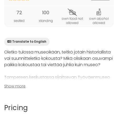
72
100
own food not
own alcohol
seated
standing
allowed
allowed
Translate to English
Oletko tulossa museoikään, teitkö jotain historiallista
vai suunnitteletko kokousta? Mikä olisikaan osuvampi
paikka kokoustaa tai viettää juhlia kuin museo?
Tampereen keskustassa sijaitsevan Työväenmuseo
Werstaan vasta uudistettu Bertel-sali tarjoaa
Show more
omaleimaiset puitteet monenlaisten tilaisuuksien
viettoon. Moneen muuntuvassa Bertelissä järjestät
viihtyisät kokoukset, tunnelmalliset pikkujoulut,
Pricing
yritystilaisuudet ja muistorikkaat perhejuhlat noin 40-
70 henkilölle. Kauniin ja korkean juhlatilan ikkunoista