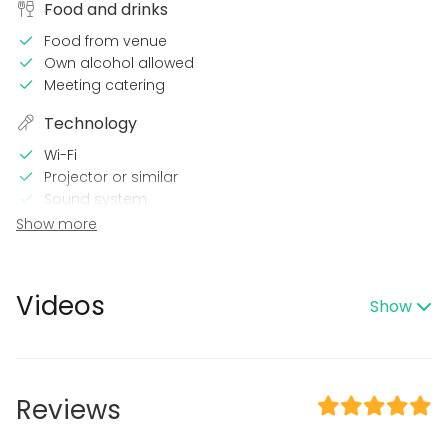
Food and drinks
Food from venue
Own alcohol allowed
Meeting catering
Technology
Wi-Fi
Projector or similar
Sound system
Microphone
Show more
In the venue
Wheelchair accessible
Videos
Show
Equipment
Whiteboard / Flip chart
Event types
Reviews
Party