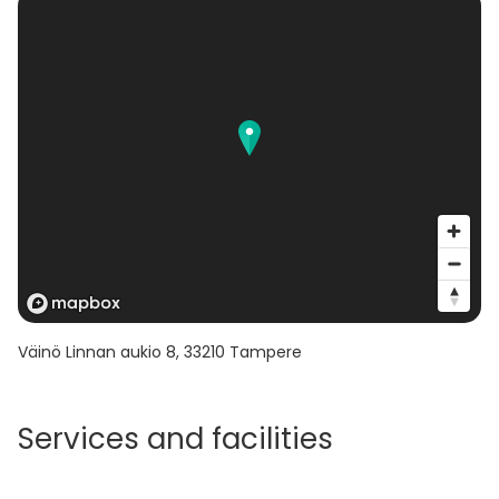
Väinö Linnan aukio 8
,
33210
Tampere
Services and facilities