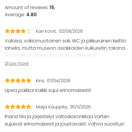
Wedding
Amount of reviews:
15
,
Spa / Wellness / Sauna
Average:
4.80
Dinner / Lunch
Meeting
Conference / Seminar
Kari Koort
02/08/2026
Fair / Exhibition
Valoisa, vakiomuotoinen sali, WC ja pikkuruinen keittiö
Performance / Show
Recreation
lähellä, mutta museon asiakkaiden kulkureitin takana.
Cabin trip / Retreat
Historiallinen sijainti, hyvät AV-välineet. Ei
Experience / Activity
sähköpianoa eli ohjelmalliseen iltapäivään tuotava
Show more
Christmas Party
omat välineet. Museon henkilökunta palvelualtista,
catering oli pakko ottaa 4Catering-firmasta, joka
Venue type
Kirsi
07/04/2026
toimi kiitettävästi.
Banquet hall
Upea paikka! Kaikki sujui erinomaisesti!
Multi-purpose event space
Meeting room
Gallery / Museum
Maija Kauppila
26/11/2025
Ihana tila ja järjestelyt väitöskaronkkaa varten
sujuivat erinomaisesti ja joustavasti. Vahva suositus!