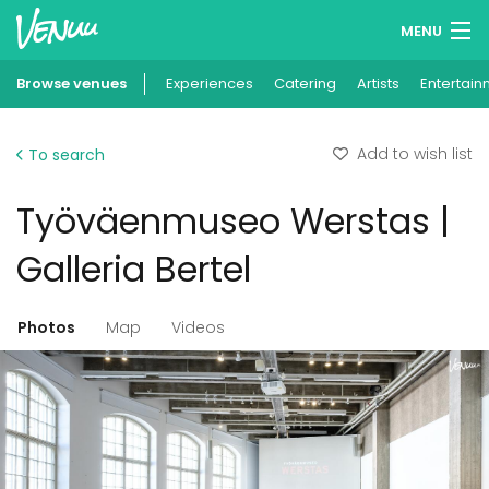
MENU
Browse venues
Experiences
Wish lists
Catering
Artists
Entertain
Log in
Add to wish list
To search
English
Työväenmuseo Werstas |
Add your venue
Galleria Bertel
Photos
Map
Videos