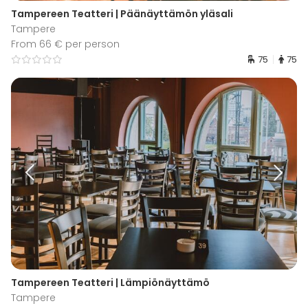
Tampereen Teatteri | Päänäyttämön yläsali
Tampere
From 66 € per person
75
75
Tampereen Teatteri | Lämpiönäyttämö
Tampere