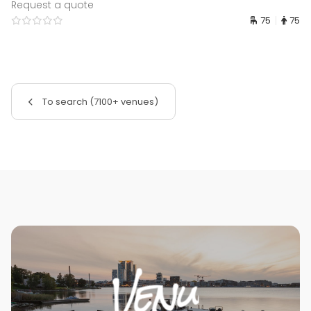
Request a quote
75
75
To search (7100+ venues)