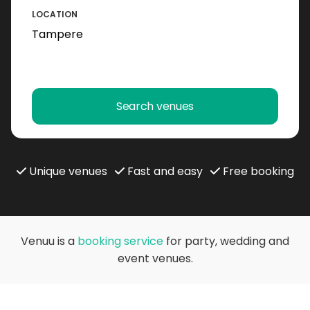
LOCATION
Search venues
Unique venues
Fast and easy
Free booking
Venuu is a
booking service
for party, wedding and
event venues.