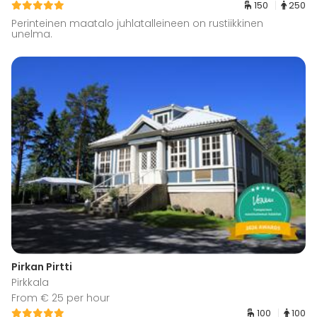
150
250
Perinteinen maatalo juhlatalleineen on rustiikkinen
unelma.
Pirkan Pirtti
Pirkkala
From € 25 per hour
100
100