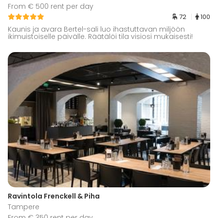
From € 500 rent per day
72
100
Kaunis ja avara Bertel-sali luo ihastuttavan miljöön
ikimuistoiselle päivälle. Räätälöi tila visiosi mukaisesti!
Ravintola Frenckell & Piha
Tampere
From € 350 rent per day