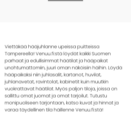
Viettäkää hääjuhlanne upeissa puitteissa
Tampereella! Venuu.fi:stä löydät kaikki Suomen
parhaat ja edullisimmat häätilat ja hääpaikat
unohtumattomiin, juuri oman näköisiin häihin. Löydä
hääpaikaksi niin juhlasalit, kartanot, huvilat,
juhlanavetat, ravintolat, kabinetit kuin muutkin
vuokrattavat häätilat. Myös paljon tiloja, joissa on
sallittu omat juomat ja omat tarjoilut. Tutustu
monipuoliseen tarjontaan, katso kuvat ja hinnat ja
varaa täydellinen tila häillenne Venuu.fi:stä!