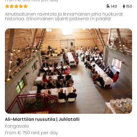
140
150
Ainutlaatuinen ravintola ja linnamainen piha huokuvat
historiaa. Erinomainen sijainti pisteenä i:n päällä!
Ali-Marttilan ruusutila | Juhlatalli
Kangasala
From € 750 rent per day