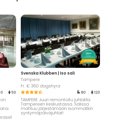
Svenska Klubben | Iso sali
Tampere
Fr. € 360 dagshyra
40
50
80
120
 on
TAMPERE Juuri remontoitu juhlatila
Tampereen keskustassa. Salissa
kkana
mahtuu järjestämään isommatkin
syntymäpäiväjuhlat!
rassi!