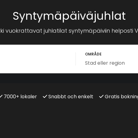
Syntymäpäiväjuhlat
ki vuokrattavat juhlatilat syntymäpäiviin helposti Ve
R
OMRÅDE
7000+ lokaler
Snabbt och enkelt
Gratis boknin