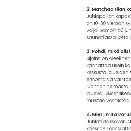
2. Matchaa tilan k
Juhlapaikan kapasi
on 10-30 vieraan sy
väljä. Samoin 50 ju
saunatilassa, jotta j
3. Pohdi, mikä olisi
Sijainti on oleellin
kannattaa usein kää
keskusta-alueiden s
erinomaisia vaihto
luonnon helmasta. 
alueilla julkiset li
muistaa varmistaa v
4. Mieti, mitä varu
Juhlatilan lisävaru
kanssa? Tanssilattia