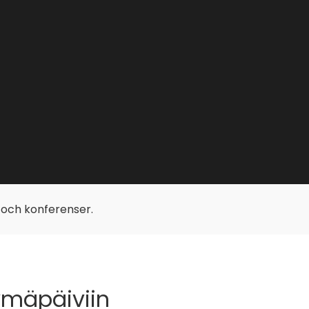
p och konferenser.
ymäpäiviin