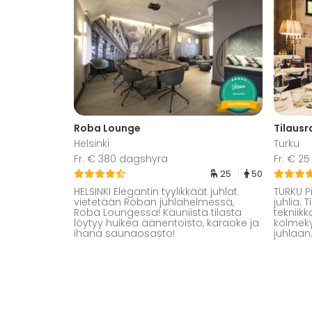
Roba Lounge
Tilausr
Helsinki
Turku
Fr. € 380 dagshyra
Fr. € 2
25
50
HELSINKI Elegantin tyylikkäät juhlat
TURKU P
vietetään Roban juhlahelmessä,
juhlia. 
Roba Loungessa! Kauniista tilasta
tekniikk
löytyy huikea äänentoisto, karaoke ja
kolmeky
ihana saunaosasto!
juhlaan