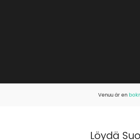
Venuu är en
bokn
Löydä Suo