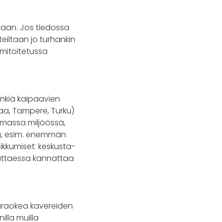
kaan. Jos tiedossa
eiltaan jo turhankin
 mitoitetussa
ninkiä kaipaavien
aa, Tampere, Turku)
emmassa miljöössä,
ta, esim. enemmän
kkumiset: keskusta-
iikuttaessa kannattaa
 Karaokea kavereiden
illa muilla