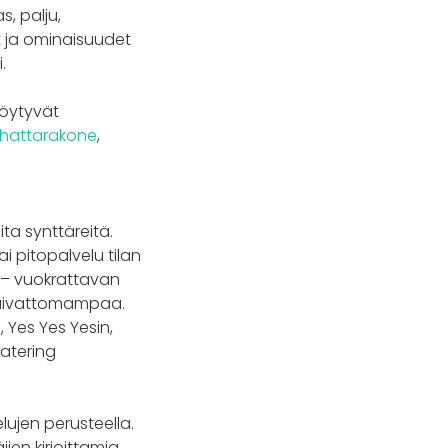
s, palju,
ut ja ominaisuudet
.
löytyvät
hattarakone
,
ta synttäreitä.
i pitopalvelu tilan
n – vuokrattavan
 vaivattomampaa.
, Yes Yes Yesin,
catering
lujen perusteella.
ien kirjoittamia