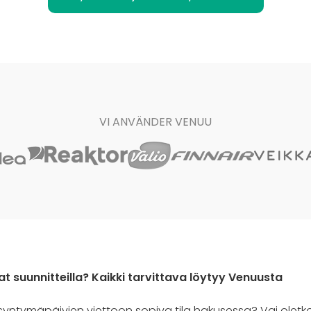
VI ANVÄNDER VENUU
 suunnitteilla? Kaikki tarvittava löytyy Venuusta
a syntymäpäivien viettoon sopiva tila hakusessa? Vai olet