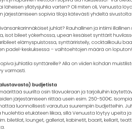
ai läheisen yllätysjuhlia varten? Oli miten oli, Venuusta lö
 järjestämiseen sopivia tiloja kätevästi yhdeltä sivustolta
vänsankarinnäköiset juhlat? Rauhallinen ja intiimi illallinen
sa, isot bileet yökerhossa, upean kesäiset synttärit huvilassa
ribileet elämyspuistossa, synttäriristeily, cocktailkoulu baar
neen padel-keskuksessa – vaihtoehtojen määrä on loputon!
opiva juhlatila synttäreille? Alla on viiden kohdan muistilist
tyy varmasti.
 (alustavasta) budjetista
määrittää suurilta osin tilavuokraan ja tarjoiluihin käytettä
iden järjestämiseen riittää usein esim. 250-500€. Isompia
attaa luonnollisesti varautua suurempiin budjetteihin. Juh
huolehtia etukäteen liikaa, sillä Venuusta löytyy upeita ja
. biletilat, lounget, galleriat, kabinetit, baarit, kellarit, tea
ta.