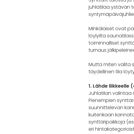
juhlatilaa ystävän t
syntymäpäiväjuhlien
Minkälaiset ovat päi
löylyilta saunatilas
toiminnalliset synttä
turnaus jälkipelei
Mutta miten valita s
täydellinen tila löy
1. Lähde liikkeelle
Juhlatilan valintaa 
Pienempien synttäre
suunnittelevan kann
kuitenkaan kannata 
synttäripaikkoja (esim
eri hintakategoriois