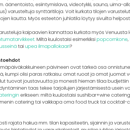
m. äänentoisto, esiintymislava, videotykki, sauna, uima-alla
 varusteltuja synttäritiloja. Voit kurkata tilojen varustel
etojen kautta. Myös esteetön juhlatila löytyy sivuilta helposti
 varusteluja kaipaavien kannattaa kurkata myös Venuusta 
tumatarvikkeet.
Miltä kuulostaisi esimerkiksi
popcornkone
,
usseinä
tai
upea ilmapallokaari
?
ihtoehdot
tymäpäiväkakkuineen päivineen ovat tärkeä osa onnistunei
ä, kumpi olisi paras ratkaisu: omat ruoat ja omat juomat va
lut tuovat joustavuutta ja monesti hieman tilaa budjettii
ödyntäminen taas tekee tarjoilujen järjestämisestä usein
ateringin
erikseen: miltä kuulostaisi sushibar+wine catering
menin catering tai vaikkapa oma food truck tai cocktail-
ti rajata hakua mm. tilan kapasiteetin, sijainnin ja varuste
ös hintatiedot ja varauskalenterit, muiden juhlien järjestäj