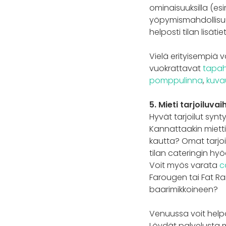
ominaisuuksilla (esi
yöpymismahdollisuus)
helposti tilan lisäti
Vielä erityisempiä
vuokrattavat
tapah
pomppulinna
,
kuva
5. Mieti tarjoiluva
Hyvät tarjoilut syn
Kannattaakin mietti
kautta? Omat tarjoi
tilan cateringin hy
Voit myös varata
c
Farougen tai Fat Ra
baarimikkoineen?
Venuussa voit helpos
Löydät palvelusta my