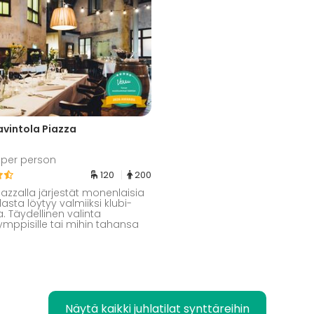
avintola Piazza
5 per person
120
200
iazzalla järjestät monenlaisia
Tilasta löytyy valmiiksi klubi-
a. Täydellinen valinta
mppisille tai mihin tahansa
.
Näytä kaikki juhlatilat synttäreihin