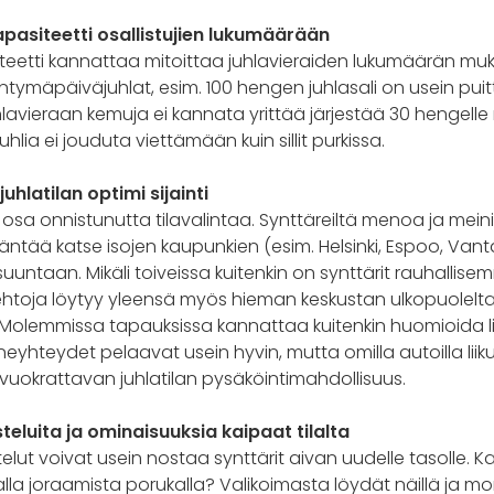
apasiteetti osallistujien lukumäärään
teetti kannattaa mitoittaa juhlavieraiden lukumäärän mu
ntymäpäiväjuhlat, esim. 100 hengen juhlasali on usein puitt
hlavieraan kemuja ei kannata yrittää järjestää 30 hengelle
uhlia ei jouduta viettämään kuin sillit purkissa.
 juhlatilan optimi sijainti
en osa onnistunutta tilavalintaa. Synttäreiltä menoa ja mei
ntää katse isojen kaupunkien (esim. Helsinki, Espoo, Vant
uuntaan. Mikäli toiveissa kuitenkin on synttärit rauhallis
ehtoja löytyy yleensä myös hieman keskustan ulkopuolel
Molemmissa tapauksissa kannattaa kuitenkin huomioida lii
ikenneyhteydet pelaavat usein hyvin, mutta omilla autoilla l
uokrattavan juhlatilan pysäköintimahdollisuus.
steluita ja ominaisuuksia kaipaat tilalta
stelut voivat usein nostaa synttärit aivan uudelle tasolle.
lla joraamista porukalla? Valikoimasta löydät näillä ja mon