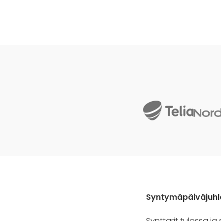
Syntymäpäiväjuhlat
Synttärit tulossa j