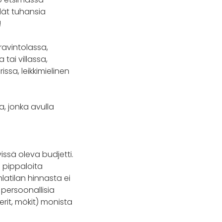
ydät tuhansia
!
 ravintolassa,
 tai villassa,
issa, leikkimielinen
a, jonka avulla
vissä oleva budjetti.
 pippaloita
latilan hinnasta ei
 persoonallisia
tterit, mökit) monista