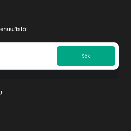
nuu.fi:stä!
Sök
g