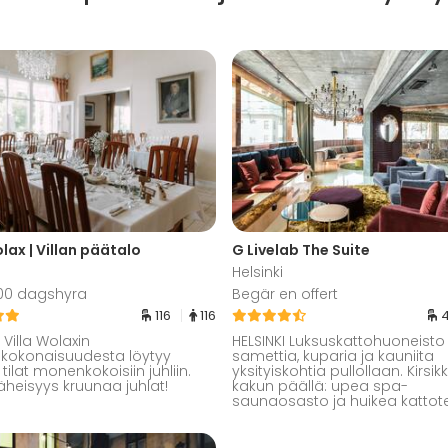
olax | Villan päätalo
G Livelab The Suite
Helsinki
 700 dagshyra
Begär en offert
116
116
 Villa Wolaxin
HELSINKI Luksuskattohuoneisto
kokonaisuudesta löytyy
samettia, kuparia ja kauniita
tilat monenkokoisiin juhliin.
yksityiskohtia pullollaan. Kirsi
äheisyys kruunaa juhlat!
kakun päällä: upea spa-
saunaosasto ja huikea kattote