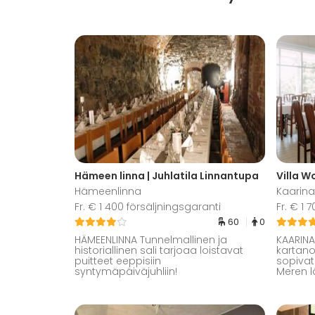
Hämeen linna | Juhlatila Linnantupa
Villa W
Hämeenlinna
Kaarina
Fr. € 1 400 försäljningsgaranti
Fr. € 1
60
0
HÄMEENLINNA Tunnelmallinen ja
KAARINA
historiallinen sali tarjoaa loistavat
kartano
puitteet eeppisiin
sopivat 
syntymäpäiväjuhliin!
Meren l