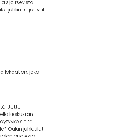
a sijaitsevista
lat juhliin tarjoavat
a lokaation, joka
tä. Jotta
hellä keskustan
löytyykö sieltä
le? Oulun juhlatilat
 talon puolesta.