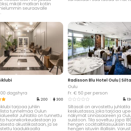
ksi, mikäli matkan kotiin
mielummin seuraavalle
.
iklubi
Radisson Blu Hotel Oulu | Silta
Oulu
 500 dagshyra
Fr. € 50 per person
200
300
1
lubi tarjoaa juhliin
Siltasali on arvostettu juhlatil
allista tunnelmaa Oulun
keskustassa, joka tarjoaa upe
alueella! Juhlatila on tunnettu
näkymät Linnasaareen ja Oul
sta huonekorkeudestaan ja
suistoon. Tila soveltuu jopa 18
isesta akustiikastaan, ja se
hengen cocktailtilaisuuksiin tai
stettu laadukkaalla
hengen istuviin illallisiin. Varus