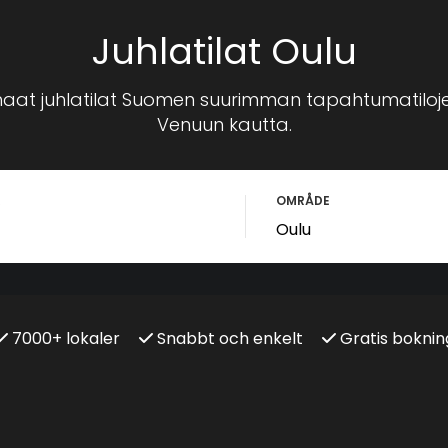
Juhlatilat Oulu
aat juhlatilat Suomen suurimman tapahtumatiloj
Venuun kautta.
R
OMRÅDE
7000+ lokaler
Snabbt och enkelt
Gratis boknin