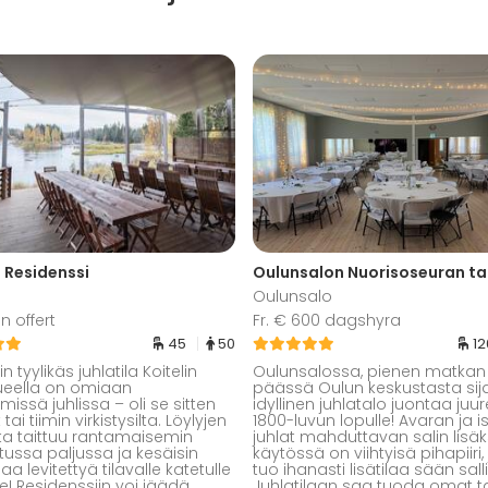
n Residenssi
Oulunsalon Nuorisoseuran ta
Oulunsalo
n offert
Fr. € 600 dagshyra
45
50
1
 tyylikäs juhlatila Koitelin
Oulunsalossa, pienen matkan
ueella on omiaan
päässä Oulun keskustasta sij
issä juhlissa – oli se sitten
idyllinen juhlatalo juontaa juu
 tai tiimin virkistysilta. Löylyjen
1800-luvun lopulle! Avaran ja i
ilta taittuu rantamaisemin
juhlat mahduttavan salin lisäk
tussa paljussa ja kesäisin
käytössä on viihtyisä pihapiiri,
aa levitettyä tilavalle katetulle
tuo ihanasti lisätilaa sään sall
le! Residenssiin voi jäädä
Juhlatilaan saa tuoda omat tar