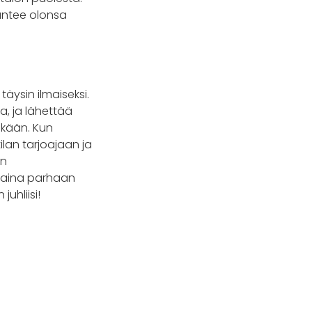
untee olonsa
äysin ilmaiseksi.
sa, ja lähettää
nkään. Kun
lan tarjoajaan ja
än
at aina parhaan
uhliisi!