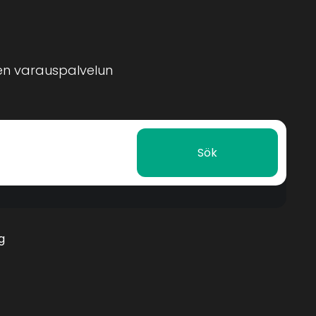
en varauspalvelun
Sök
g