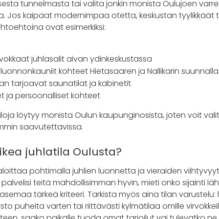
lisesta tunnelmasta tai valita jonkin monista Oulujoen varrell
oista. Jos kaipaat modernimpaa otetta, keskustan tyylikkäät ti
ihtoehtoina ovat esimerkiksi:
 arvokkaat juhlasalit aivan ydinkeskustassa
 luonnonkauniit kohteet Hietasaaren ja Nallikarin suunnalla
 tarjoavat saunatilat ja kabinetit
t ja persoonalliset kohteet
loja löytyy monista Oulun kaupunginosista, joten voit valit
oimmin saavutettavissa.
ikea juhlatila Oulusta?
oittaa pohtimalla juhlien luonnetta ja vieraiden viihtyvyyt
alvelisi teitä mahdollisimman hyvin, mieti onko sijainti lä
easemaa tärkeä kriteeri. Tarkista myös aina tilan varustelu: 
to puheita varten tai riittävästi kylmätilaa omille virvokkeil
teen, saako paikalle tuoda omat tarjoilut vai tulevatko ne