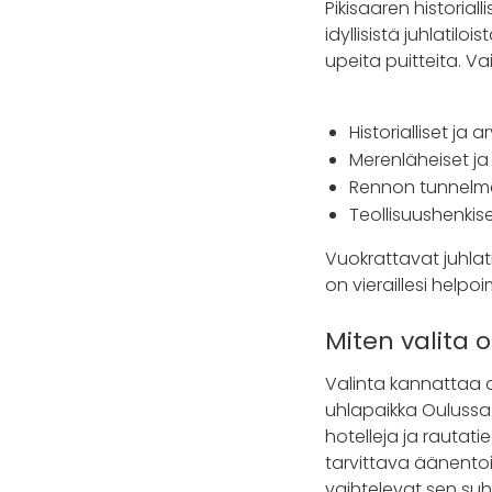
Pikisaaren historial
idyllisistä juhlatil
upeita puitteita. Va
Historialliset ja
Merenläheiset ja
Rennon tunnelman
Teollisuushenkise
Vuokrattavat juhlati
on vieraillesi help
Miten valita o
Valinta kannattaa al
uhlapaikka Oulussa p
hotelleja ja rautati
tarvittava äänentois
vaihtelevat sen suh