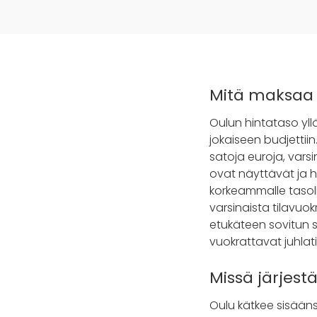
Mitä maksaa 
Oulun hintataso yll
jokaiseen budjettii
satoja euroja, vars
ovat näyttävät ja his
korkeammalle tasoll
varsinaista tilavuok
etukäteen sovitun 
vuokrattavat juhlati
Missä järjest
Oulu kätkee sisäänsä