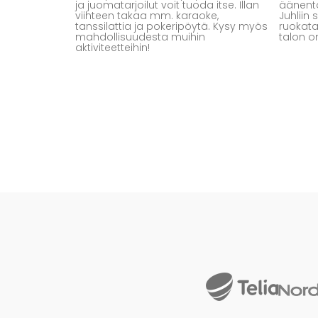
ja juomatarjoilut voit tuoda itse. Illan
äänento
viihteen takaa mm. karaoke,
Juhliin
tanssilattia ja pokeripöytä. Kysy myös
ruokatar
mahdollisuudesta muihin
talon o
aktiviteetteihin!