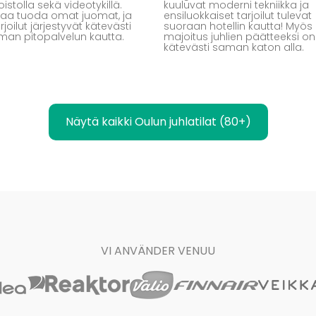
istolla sekä videotykillä.
kuuluvat moderni tekniikka ja
 saa tuoda omat juomat, ja
ensiluokkaiset tarjoilut tulevat
joilut järjestyvät kätevästi
suoraan hotellin kautta! Myös
man pitopalvelun kautta.
majoitus juhlien päätteeksi on
kätevästi saman katon alla.
Näytä kaikki Oulun juhlatilat (80+)
VI ANVÄNDER VENUU