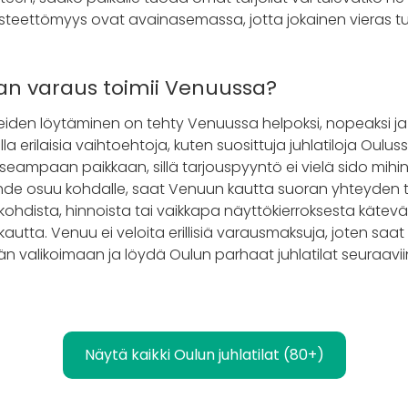
esteettömyys ovat avainasemassa, jotta jokainen vieras t
lan varaus toimii Venuussa?
eiden löytäminen on tehty Venuussa helpoksi, nopeaksi ja t
ailla erilaisia vaihtoehtoja, kuten suosittuja juhlatiloja Oulus
useampaan paikkaan, sillä tarjouspyyntö ei vielä sido mihi
hde osuu kohdalle, saat Venuun kautta suoran yhteyden ti
iskohdista, hinnoista tai vaikkapa näyttökierroksesta kätev
kautta. Venuu ei veloita erillisiä varausmaksuja, joten sa
än valikoimaan ja löydä Oulun parhaat juhlatilat seuraaviin j
Näytä kaikki Oulun juhlatilat (80+)