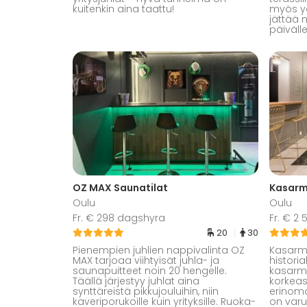
kuitenkin aina taattu!
myös yö
jättää 
päivälle
OZ MAX Saunatilat
Kasarm
Oulu
Oulu
Fr. € 298 dagshyra
Fr. € 2
20
30
Pienempien juhlien nappivalinta OZ
Kasarmik
MAX tarjoaa viihtyisät juhla- ja
histori
saunapuitteet noin 20 hengelle.
kasarmi
Täällä järjestyy juhlat aina
korkea
synttäreistä pikkujouluihin, niin
erinoma
kaveriporukoille kuin yrityksille. Ruoka-
on varu