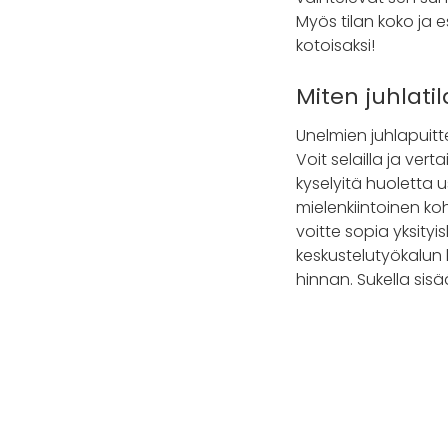
Myös tilan koko ja 
kotoisaksi!
Miten juhlati
Unelmien juhlapuitt
Voit selailla ja vert
kyselyitä huoletta 
mielenkiintoinen ko
voitte sopia yksity
keskustelutyökalun 
hinnan. Sukella sisä