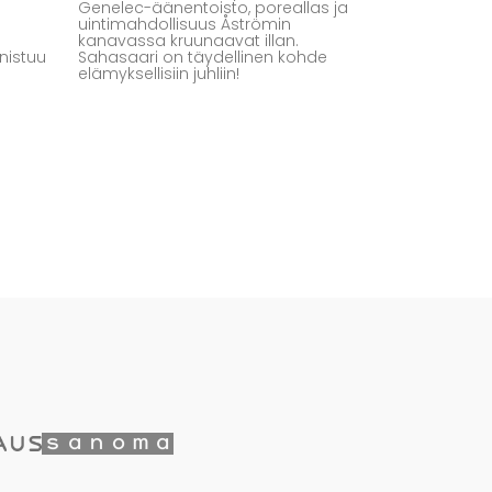
Genelec-äänentoisto, poreallas ja
uintimahdollisuus Åströmin
kanavassa kruunaavat illan.
nistuu
Sahasaari on täydellinen kohde
elämyksellisiin juhliin!