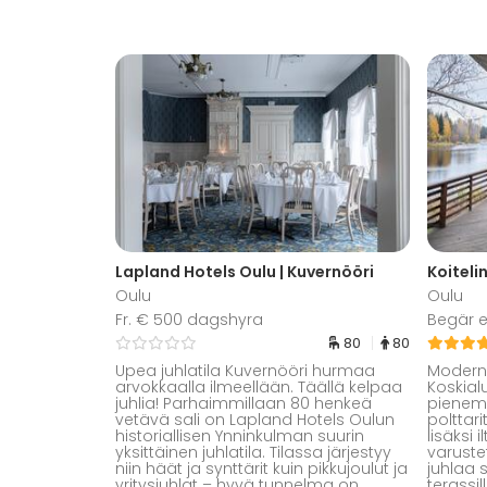
Lapland Hotels Oulu | Kuvernööri
Koiteli
Oulu
Oulu
Fr. € 500 dagshyra
Begär e
80
80
Upea juhlatila Kuvernööri hurmaa
Modernin
arvokkaalla ilmeellään. Täällä kelpaa
Koskial
juhlia! Parhaimmillaan 80 henkeä
pienemm
vetävä sali on Lapland Hotels Oulun
polttarit
historiallisen Ynninkulman suurin
lisäksi 
yksittäinen juhlatila. Tilassa järjestyy
varuste
niin häät ja synttärit kuin pikkujoulut ja
juhlaa s
yritysjuhlat – hyvä tunnelma on
terassil