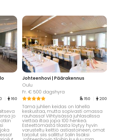
lo
Johteenhovi | Päärakennus
Oulu
Fr. € 500 dagshyra
20
160
150
200
Tämä juhlien keidas on lähellä
aitseva
keskustaa, mutta sopivasti omassa
rensa jo
rauhassa! Viihtyisässä juhlasalissa
sotkin
viettää iltaa jopa 100 henkeä.
si
Esteettömästä tilasta löytyy hyvin
 joka
varusteltu keittiö astiastoineen, omat
iessa!
tarjoilut siis sallittu! Salin lisäksi
joilut.
Johteenhovin tiloihin kuuluu mm.