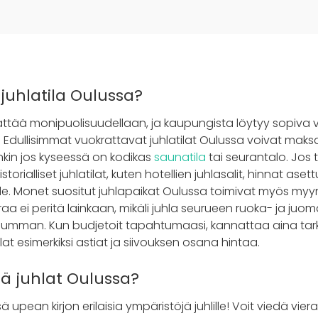
juhlatila Oulussa?
ättää monipuolisuudellaan, ja kaupungista löytyy sopiva 
n. Edullisimmat vuokrattavat juhlatilat Oulussa voivat ma
inkin jos kyseessä on kodikas
saunatila
tai seurantalo. Jos
torialliset juhlatilat, kuten hotellien juhlasalit, hinnat ase
e. Monet suositut juhlapaikat Oulussa toimivat myös myynti
raa ei peritä lainkaan, mikäli juhla seurueen ruoka- ja juoma
summan. Kun budjetoit tapahtumaasi, kannattaa aina tark
lat esimerkiksi astiat ja siivouksen osana hintaa.
ää juhlat Oulussa?
 upean kirjon erilaisia ympäristöjä juhlille! Voit viedä vie