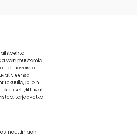
vaihtoehto
ksaa vain muutamia
 taas haaveissa
ttuvat yleensä
takuulla, jolloin
tilaukset ylittävät
istaa, tarjoavatko
raasi nauttimaan