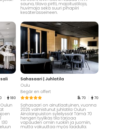
sauna, tilava pirtti, majoitustiloja,
huvimaja sekä suuri pihapiiri
kesäterasseineen.
sali
Sahasaari | Juhlatila
Oulu
Begär en offert
30
180
70
70
a Oulun
Sahasaari on ainutlaatuinen, vuonna
at
2025 valmistunut juhlatila Oulun
ujoen
Ainolanpuiston syleilyssä! Tämä 70
0
hengen tyylikäs tila tarjoaa
 130
vapauden omiin ruokiin ja juomiin,
teluun
mutta vakuuttaa myös laadulla: