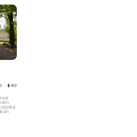
00
150
änsä
inkin
arjoilut
ikan