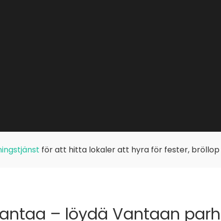
ingstjänst
för att hitta lokaler att hyra för fester, bröllo
Vantaa – löydä Vantaan parha