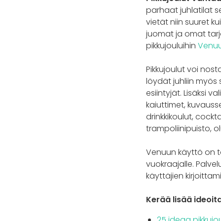
parhaat juhlatilat se
vietät niin suuret k
juomat ja omat tarj
pikkujouluihin
Venuu
Pikkujoulut voi nos
löydät juhliin myös
esiintyjät. Lisäksi
kaiuttimet, kuvausse
drinkkikoulut, cockt
trampoliinipuisto, o
Venuun käyttö on tä
vuokraajalle. Palvel
käyttäjien kirjoitta
Kerää lisää ideoit
25 ideaa pikkujou