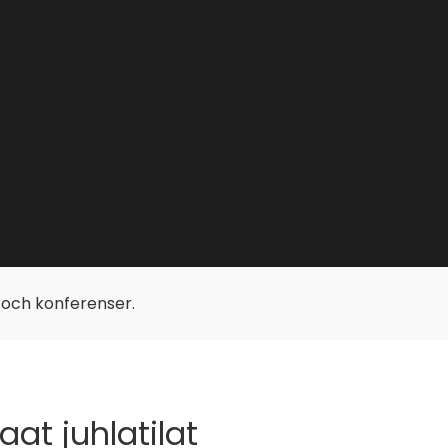
p och konferenser.
at juhlatilat