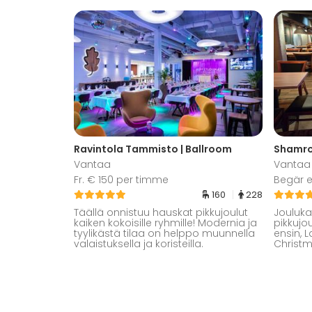
Ravintola Tammisto | Ballroom
Shamro
Vantaa
Vantaa
Fr. € 150 per timme
Begär e
160
228
Täällä onnistuu hauskat pikkujoulut
Jouluka
kaiken kokoisille ryhmille! Modernia ja
pikkujou
tyylikästä tilaa on helppo muunnella
ensin, L
valaistuksella ja koristeilla.
Christm