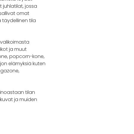
 juhlatilat, jossa
 sallivat omat
täydellinen tila
 valikoimasta
ikot ja muut
akone, popcorn-kone,
aljon elämyksiä kuten
megazone,
inoastaan tilan
lykuvat ja muiden