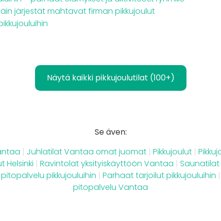
Näin järjestät mahtavat firman pikkujoulut
pikkujouluihin
Näytä kaikki pikkujoulutilat (100+)
Se även:
Vantaa
|
Juhlatilat Vantaa omat juomat
|
Pikkujoulut
|
Pikku
t Helsinki
|
Ravintolat yksityiskäyttöön Vantaa
|
Saunatila
 pitopalvelu pikkujouluihin
|
Parhaat tarjoilut pikkujouluihin
|
pitopalvelu Vantaa