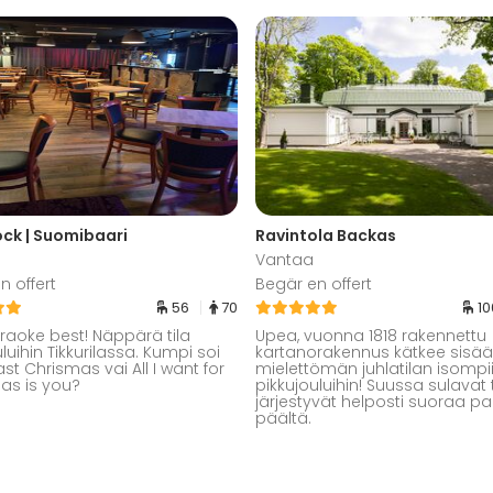
ck | Suomibaari
Ravintola Backas
Vantaa
n offert
Begär en offert
56
70
1
raoke best! Näppärä tila
Upea, vuonna 1818 rakennettu
luihin Tikkurilassa. Kumpi soi
kartanorakennus kätkee sisä
ast Chrismas vai All I want for
mielettömän juhlatilan isompi
as is you?
pikkujouluihin! Suussa sulavat t
järjestyvät helposti suoraa pa
päältä.