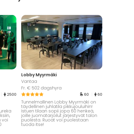
Lobby Myyrmäki
Vantaa
Fr. € 502 dagshyra
2500
60
60
Tunnelmallinen Lobby Myyrmäki on
täydellinen juhlatila pikkujouluihin!
eureka
Istuen tilaan sopii jopa 60 henkeä,
ksiin,
joille juomatarjoilut järjestyvät talon
a voi
puolesta. Ruoat voi puolestaan
0
tuoda itse!