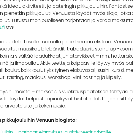
kä ideat, aktiviteetit ja cateringin pikkujouluihin. Fantastiset
uin pienetkin pikkujoulut! Venuusta löydät myös tiloja, jotka
oilut. Tutustu monipuoliseen tarjontaan ja varaa maksutta 
.fi
:stä!
taa uudelle tasolle tuomalla peliin hieman ekstraa! Venuun
 suositut muusikot, bilebändit, trubaduurit, stand up -koom
 valikoima sisältää laadukkaat juhlatarvikkeet – mm. hattar
inä ja ilmapallot. Aktiviteetteja kaipaaville löytyy myös p
ail-koulut, kokkikoulut yksityinen elokuvasali, sushi-kurssi, 
lut-tasting, maalaus-workshop, viini-tasting ja kiipeily.
ysin ilmaista – maksat siis vuokrauspäätöksen tehtyäsi a
usta löydät helposti läpinäkyvät hintatiedot, tilojen esitte
mia arvosteluita ja kokemuksia.
a pikkujouluihin Venuun blogista:
luihin – parhaat elämykset ja aktiviteetit ryhmille