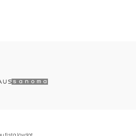
u.fi:stä löydät