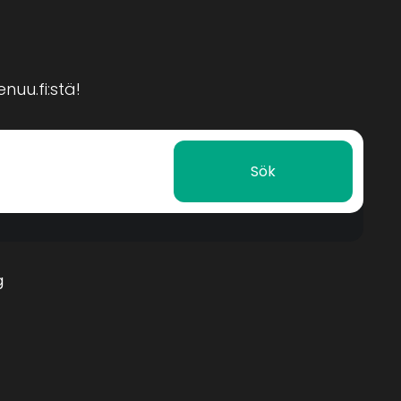
nuu.fi:stä!
Sök
g