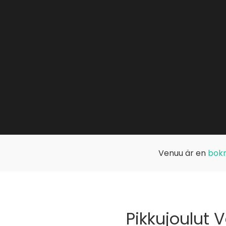
Venuu är en
bokn
Pikkujoulut 