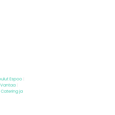
joulut Espoo
|
t Vantaa
|
Catering ja