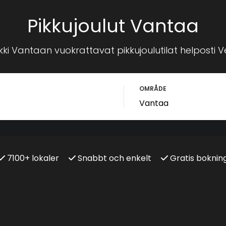
Pikkujoulut Vantaa
ki Vantaan vuokrattavat pikkujoulutilat helposti Ve
R
OMRÅDE
7100+ lokaler
Snabbt och enkelt
Gratis boknin