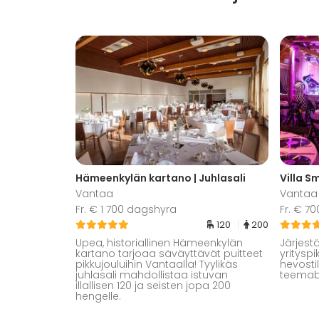
Hämeenkylän kartano | Juhlasali
Villa S
Vantaa
Vantaa
Fr. € 1 700 dagshyra
Fr. € 7
120
200
Upea, historiallinen Hämeenkylän
Järjes
kartano tarjoaa säväyttävät puitteet
yritysp
pikkujouluihin Vantaalla! Tyylikäs
hevosti
juhlasali mahdollistaa istuvan
teemabi
illallisen 120 ja seisten jopa 200
hengelle.