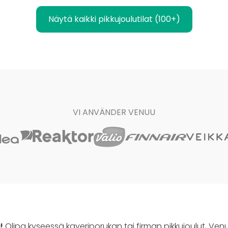
Näytä kaikki pikkujoulutilat (100+)
VI ANVÄNDER VENUU
!
Olipa kyseessä kaveriporukan tai firman pikkujoulut, Venu