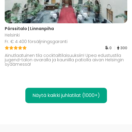
Pörssitalo | Linnanpiha
Helsinki
Fr. € 4 400 försäljningsgaranti
0
300
Ainutlaatuinen tila cocktailtilaisuuksiin! Upea edustustila
jugend-talon avaralla ja kauniilla patiolla aivan Helsingin
sydämessä!
Näytä kaikki juhlatilat (1000+)