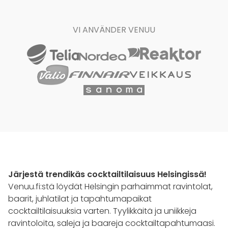
VI ANVÄNDER VENUU
Järjestä trendikäs cocktailtilaisuus Helsingissä!
Venuu.fi:stä löydät Helsingin parhaimmat ravintolat,
baarit, juhlatilat ja tapahtumapaikat
cocktailtilaisuuksia varten. Tyylikkäitä ja uniikkeja
ravintoloita, saleja ja baareja cocktailtapahtumaasi.