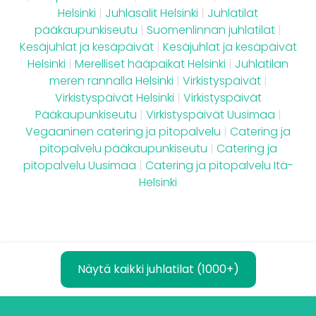
Helsinki
|
Juhlasalit Helsinki
|
Juhlatilat
pääkaupunkiseutu
|
Suomenlinnan juhlatilat
|
Kesäjuhlat ja kesäpäivät
|
Kesäjuhlat ja kesäpäivät
Helsinki
|
Merelliset hääpaikat Helsinki
|
Juhlatilan
meren rannalla Helsinki
|
Virkistyspäivät
|
Virkistyspäivät Helsinki
|
Virkistyspäivät
Pääkaupunkiseutu
|
Virkistyspäivät Uusimaa
|
Vegaaninen catering ja pitopalvelu
|
Catering ja
pitopalvelu pääkaupunkiseutu
|
Catering ja
pitopalvelu Uusimaa
|
Catering ja pitopalvelu Itä-
Helsinki
Näytä kaikki juhlatilat (1000+)