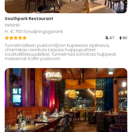
Southpark Restaurant
Helsinki
Fr. € 750 försäljningsgaranti
67
80
Tunnelmallisen puistomiljöön kupeessa sijaitseva,
charmikas ravintola tarjoaa huippupuitteet
cocktailtilaisuudellesi. Tunnelmaa kohottaa hulppeat
maisemat Koffin puistoon!