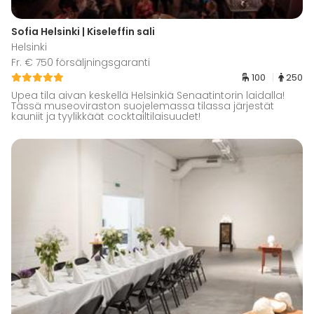
Sofia Helsinki | Kiseleffin sali
Helsinki
Fr. € 750 försäljningsgaranti
100
250
Upea tila aivan keskellä Helsinkiä Senaatintorin laidalla!
Tässä museoviraston suojelemassa tilassa järjestät
kauniit ja tyylikkäät cocktailtilaisuudet!