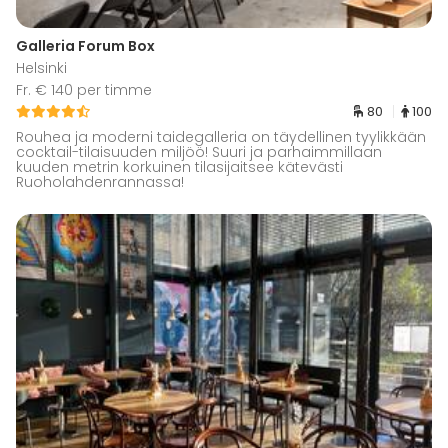
Galleria Forum Box
Helsinki
Fr. € 140 per timme
80
100
Rouhea ja moderni taidegalleria on täydellinen tyylikkään
cocktail-tilaisuuden miljöö! Suuri ja parhaimmillaan
kuuden metrin korkuinen tilasijaitsee kätevästi
Ruoholahdenrannassa!