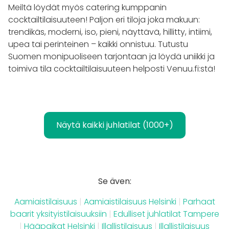
Meiltä löydät myös catering kumppanin
cocktailtilaisuuteen! Paljon eri tiloja joka makuun:
trendikäs, moderni, iso, pieni, näyttävä, hillitty, intiimi,
upea tai perinteinen – kaikki onnistuu. Tutustu
Suomen monipuoliseen tarjontaan ja löydä uniikki ja
toimiva tila cocktailtilaisuuteen helposti Venuu.fi:stä!
Näytä kaikki juhlatilat (1000+)
Se även:
Aamiaistilaisuus
|
Aamiaistilaisuus Helsinki
|
Parhaat
baarit yksityistilaisuuksiin
|
Edulliset juhlatilat Tampere
|
Hääpaikat Helsinki
|
Illallistilaisuus
|
Illallistilaisuus