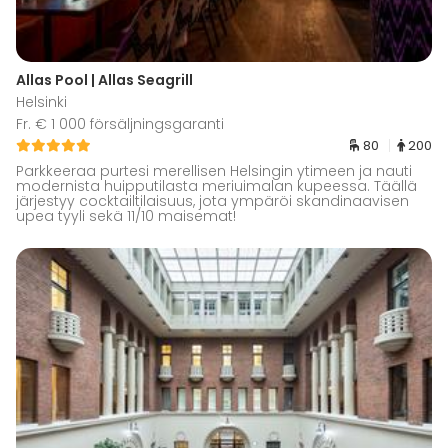
Allas Pool | Allas Seagrill
Helsinki
Fr. € 1 000 försäljningsgaranti
80
200
Parkkeeraa purtesi merellisen Helsingin ytimeen ja nauti
modernista huipputilasta meriuimalan kupeessa. Täällä
järjestyy cocktailtilaisuus, jota ympäröi skandinaavisen
upea tyyli sekä 11/10 maisemat!