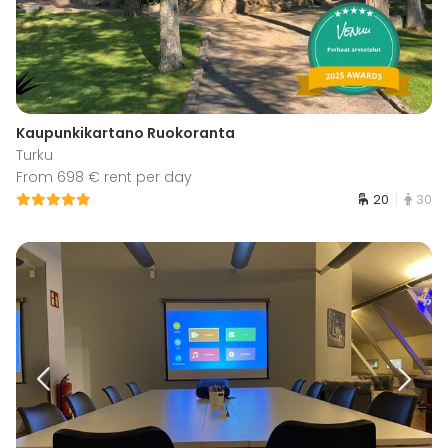
Kaupunkikartano Ruokoranta
Turku
From 698 € rent per day
20
30