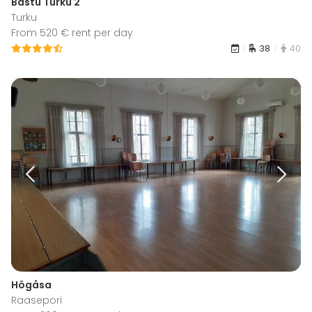
Bastu Turku 2
Turku
From 520 € rent per day
38
40
Högåsa
Raasepori