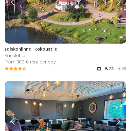
Laiskanlinna | Kokoustila
Karjalohja
From 300 € rent per day
25
25