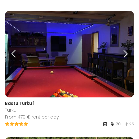
Bastu Turku 1
Turku
From 470 € rent per day
20
25