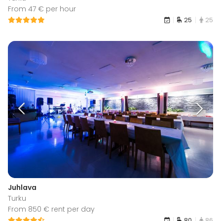
From 47 € per hour
25
25
Juhlava
Turku
From 850 € rent per day
80
86