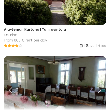
Ala-Lemun Kartano | Talliravintola
Kaarina
From 600 € rent per day
120
150