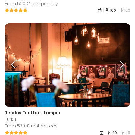
From 500 € rent per day
100
120
Tehdas Teatteri | Lämpiö
Turku
From 530 € rent per day
40
45