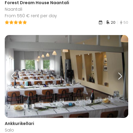
Forest Dream House Naantali
Naantali
From 550 € rent per day
20
50
Ankkurikellari
Salo