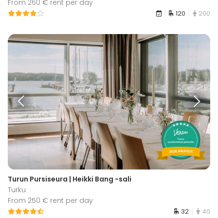
From 260 € rent per day
120
200
Turun Pursiseura | Heikki Bang -sali
Turku
From 250 € rent per day
32
40