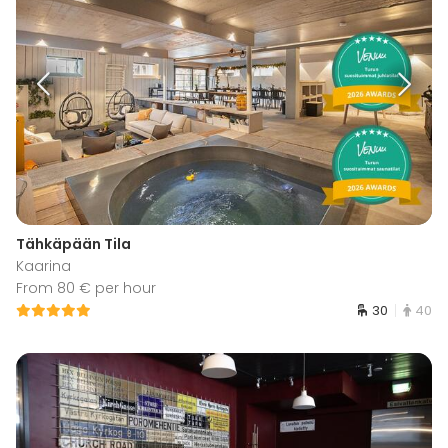
Tähkäpään Tila
Kaarina
From 80 € per hour
30
40