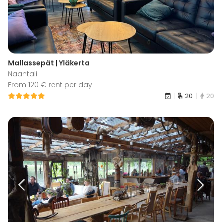
Mallassepät | Yläkerta
Naantali
From 120 € rent per day
20
20