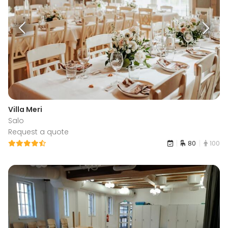
Villa Meri
Salo
Request a quote
80
100