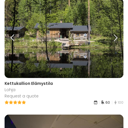
Kettukallion Elämystila
Lohja
Request a quote
60
100