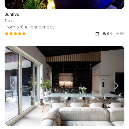
Juhliva
Turku
From 570 € rent per day
64
80