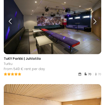
TuKY Parkki | Juhlatila
Turku
From 549 € rent per day
70
70