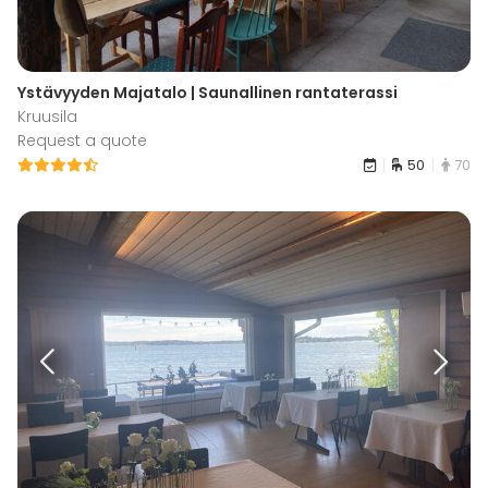
Ystävyyden Majatalo | Saunallinen rantaterassi
Kruusila
Request a quote
50
70