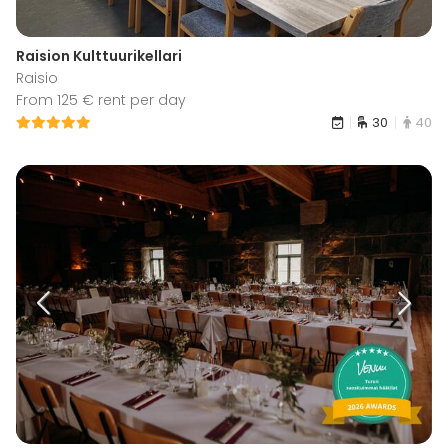
Raision Kulttuurikellari
Raisio
From 125 € rent per day
30
40