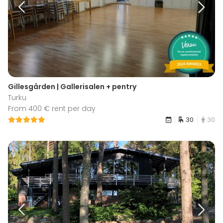
Gillesgården | Gallerisalen + pentry
Turku
From 400 € rent per day
30
30