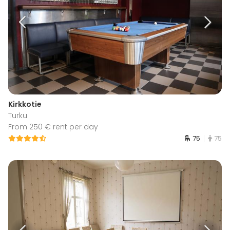
Kirkkotie
Turku
From 250 € rent per day
75
75