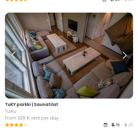
TuKY parkki | Saunatilat
Turku
From 329 € rent per day
15
25