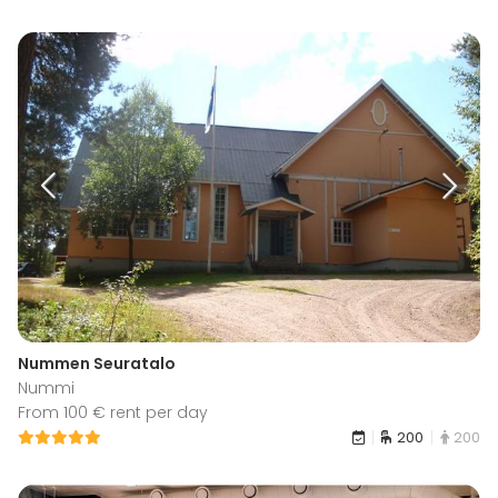
Nummen Seuratalo
Nummi
From 100 € rent per day
200
200