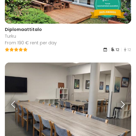
Diplomaattitalo
Turku
From 190 € rent per day
12
12