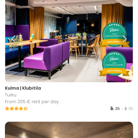
Kulma | Klubitila
Turku
From 205 € rent per day
35
35