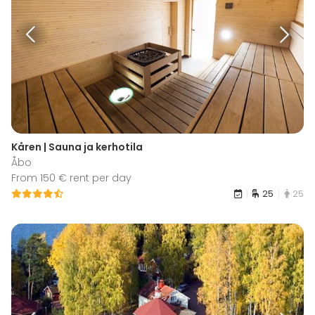
Kåren | Sauna ja kerhotila
Åbo
From 150 € rent per day
25
25