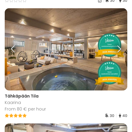
30
30
Tähkäpään Tila
Kaarina
From 80 € per hour
30
40