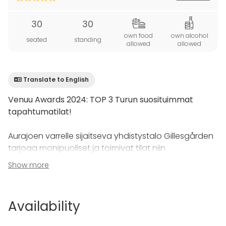
30
30
own food
own alcohol
seated
standing
allowed
allowed
Translate to English
Venuu Awards 2024: TOP 3 Turun suosituimmat
tapahtumatilat!
Aurajoen varrelle sijaitseva yhdistystalo Gillesgården
tarjoaa monipuoliset ja toimivat tilat niin
kokoustamiseen, juhlaan kuin erilaisiin
Show more
harrastusmahdollisuuksiin.
Rakennuksen historia ulottuu aikaan ennen Turun
Availability
paloa, aina 1700-luvun alkupuolelle saakka.