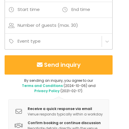
mahdolliset materiaalit on kannettava portilta (noin
Start time
End time
8 m). Portti on avoinna arkisin klo 9-19.
Avaimet noudetaan aukioloaikoina, emme voi taata
Number of guests (max. 30)
toimitusta normaalin aukioloajan ulkopuolella.
Lisäjärjestelyistä voidaan periä 30–50 € lisämaksu.
Event type
Peruutukset tulee tehdä 30 päivää ennen.
Myöhästyneistä tai saapumatta jääneistä
Send inquiry
peruutuksista pidätämme oikeuden veloittaa täyden
hinnan.
By sending an inquiry, you agree to our
Terms and Conditions
(2024-10-06) and
Privacy Policy
(2021-02-17).
Receive a quick response via email
Venue responds typically within a workday
Confirm booking or continue discussion
Negotiate details directly with the venue