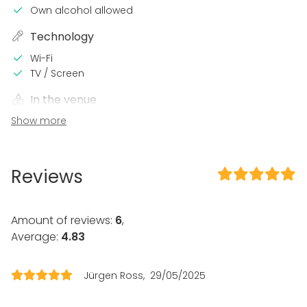
Own alcohol allowed
Technology
Wi-Fi
TV / Screen
In the venue
Show more
Wheelchair accessible
Equipment
Kitchen for customer
Reviews
Dinnerware
Piano
Amount of reviews:
6
,
Event types
Average:
4.83
Party
Wedding
Jürgen Ross
29/05/2025
Spa / Wellness / Sauna
Dinner / Lunch