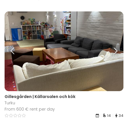
Gillesgården | Källarsalen och kök
Turku
From 600 € rent per day
14
34