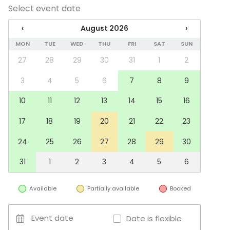
löytyy hissi. Tiloista löytyy myös kaksi wc:tä joista
Select event date
toinen on esteetön.
‹
August 2026
›
Tiloissa ei saa polttaa kynttilöitä.
Paikkoja voi varata viimeistään klo 01:een asti.
MON
TUE
WED
THU
FRI
SAT
SUN
27
28
29
30
31
1
2
Tupakointi on kielletty talossa tai pihalla. Taloa
3
4
5
6
7
8
9
valvotaan kameroilla, ja pidätämme oikeuden
määrätä sakkoja, jos sääntöjä ei noudateta.
10
11
12
13
14
15
16
Siivous on varaajan vastuulla ja se on tehtävä
17
18
19
20
21
22
23
varausjakson aikana. Jos tilat eivät ole samassa
24
25
26
27
28
29
30
kunnossa kuin ennen varausta, veloitamme 70–90 €
maksun.
31
1
2
3
4
5
6
Jos jokin rikkoutuu, siitä on ilmoitettava välittömästi.
Pidätämme oikeuden laskuttaa korjaukset tai
Available
Partially available
Booked
vaihdon.
Event date
Date is flexible
Meillä ei ole omaa pysäköintipaikkaa pihalla, joten