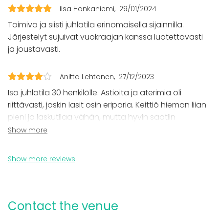
Meeting
Iisa Honkaniemi
29/01/2024
Conference / Seminar
Fair / Exhibition
Toimiva ja siisti juhlatila erinomaisella sijainnilla.
Performance / Show
Järjestelyt sujuivat vuokraajan kanssa luotettavasti
Recreation
ja joustavasti.
Cabin trip / Retreat
Experience / Activity
Christmas Party
Anitta Lehtonen
27/12/2023
Iso juhlatila 30 henkilölle. Astioita ja aterimia oli
Venue type
riittävästi, joskin lasit osin eriparia. Keittiö hieman liian
Banquet hall
pieni ja laskutilaa vähän, mutta hyvin saatiin
Multi-purpose event space
viimeisteltyä tarjoilut. Pieni bonusta. Autopaikan
Show more
Meeting room
puute sisäpihalta oli harmittavainen.
Party room
Recreational venue
Show more reviews
Additional information about services and facilities
Sisäänkäynnin yhteydessä on pieni kynnys (tilasta
Contact the venue
löytyy tarvittaessa siirrettävä luiska) ja rakennuksesta