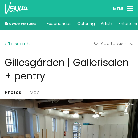
MENU
Browse venues
Experiences
Wish lists
Catering
Artists
Entertain
Log in
Add to wish list
To search
English
Gillesgården | Gallerisalen
Add your venue
+ pentry
Photos
Map