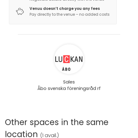
Venuu doesn’t charge you any fees
Pay directly to the venue – no added costs
Sales
Åbo svenska föreningsråd rf
Other spaces in the same
location
(
1 avail.
)