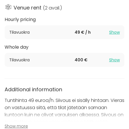
josta löytyy mm. kahvi- ja vedenkeittimet,
Venue rent
(
2 avail.
)
mikroaltouuni, tiskikone sekä jääkaappipakastin.
Hourly pricing
Katso myös muut tilat:
Tilavuokra
49 € / h
Show
Spegelsalen
LillaLuckan
Whole day
Tervetuloa!
Tilavuokra
400 €
Show
Additional information
Tuntihinta 49 euroa/h. Siivous ei sisälly hintaan. Vieras
on vastuussa siitä, että tilat jätetään samaan
kuntoon kuin ne olivat varauksen alkaessa. Siivous on
suoritettava ennen varausjakson päättymistä.
Show more