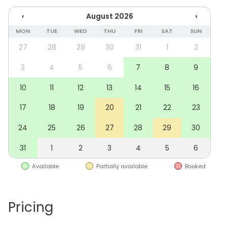
Gallerisalenin
tila sijaitsee rakennuksen toisessa
‹
August 2026
›
kerroksessa, jonne on esteetön kulku hissillä. Salissa
järjestät tilaisuudet jopa 30 hengelle.
MON
TUE
WED
THU
FRI
SAT
SUN
27
28
29
30
31
1
2
Keskeinen sijainti sekä avara tila tarjoavat mainiot
puitteet erilaisten tilaisuuksien järjestämiselle.
3
4
5
6
7
8
9
Gallerisalen soveltuu niin vauhdikaampien
10
11
12
13
14
15
16
tilaisuuksien kuten syntymäpäiväjuhlien ja
pikkujoulujen järjestämiselle kuin myös virallisempien
17
18
19
20
21
22
23
kokousten toteuttamiseen.
24
25
26
27
28
29
30
Salista löytyy myös piano.
31
1
2
3
4
5
6
Tiloihin voit tuoda omat juoma- ja ruokatarjoilut. Voit
Available
Partially available
Booked
myös hyödyntää Turun kattavaa ja monipuolista
ravintolatarjontaa ja tilata ruoat toimitettuna paikan
päälle.
Pricing
Tilan välittömässä läheisyydessä on pieni keittiö,