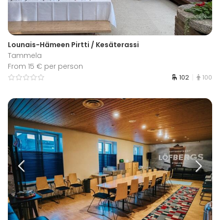
Lounais-Hämeen Pirtti / Kesäterassi
Tammela
From 15 € per person
102
100