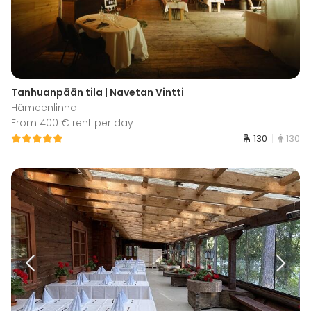
Tanhuanpään tila | Navetan Vintti
Hämeenlinna
From 400 € rent per day
130
130