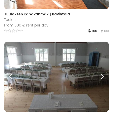
Tuuloksen Kapakanmäki | Ravintola
Tuulos
From 600 € rent per day
100
100