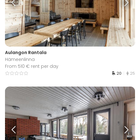
Aulangon Rantala
Hämeenlinna
From 510 € rent per day
20
25