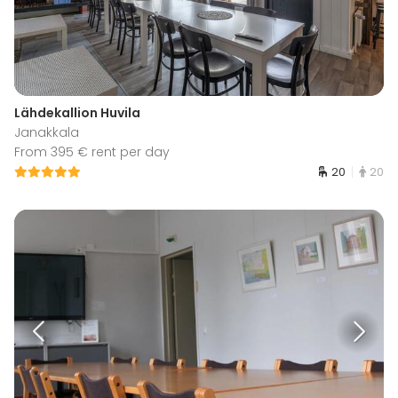
Lähdekallion Huvila
Janakkala
From 395 € rent per day
20
20