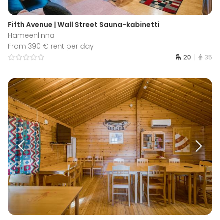
Fifth Avenue | Wall Street Sauna-kabinetti
Hämeenlinna
From 390 € rent per day
20
35