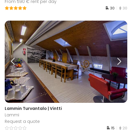
From 590 € rent per day
30
30
Lammin Turvantalo | Vintti
Lammi
Request a quote
15
20