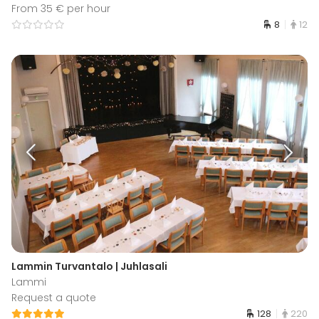
From 35 € per hour
8
12
Lammin Turvantalo | Juhlasali
Lammi
Request a quote
128
220