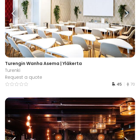
Turengin Wanha Asema | Yläkerta
Turenki
Request a quote
45
70