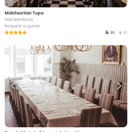
Mäkilaurilan Tupa
Hämeenlinna
Request a quote
30
30