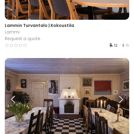
Lammin Turvantalo | Kokoustila
Lammi
Request a quote
12
15