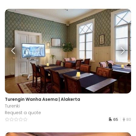
Turengin Wanha Asema | Alakerta
Turenki
Request a quote
65
80