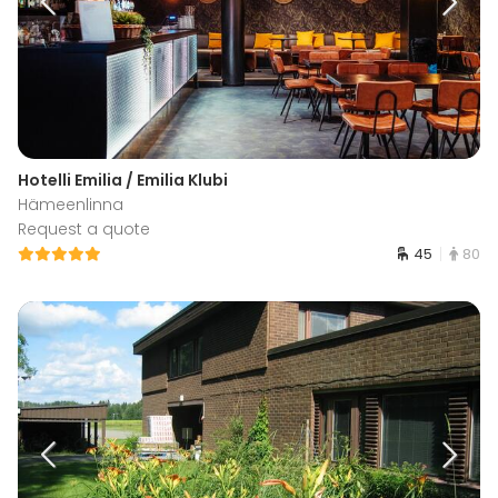
Hotelli Emilia / Emilia Klubi
Hämeenlinna
Request a quote
45
80