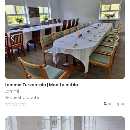
Lammin Turvantalo | Monitoimitila
Lammi
Request a quote
30
40