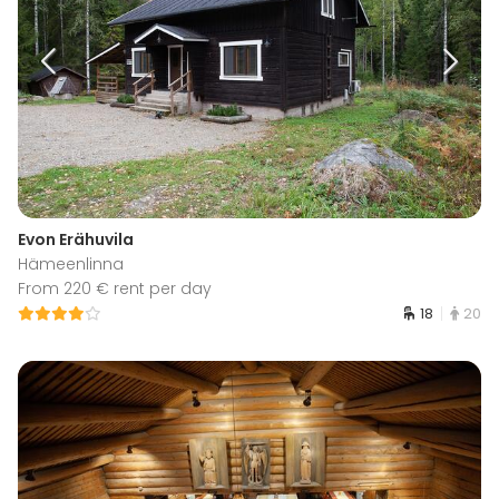
Evon Erähuvila
Hämeenlinna
From 220 € rent per day
18
20