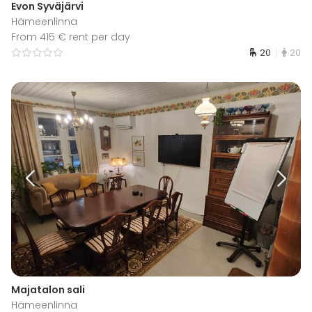
Evon Syväjärvi
Hämeenlinna
From 415 € rent per day
20
20
Majatalon sali
Hämeenlinna