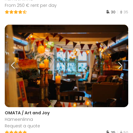
From 250 € rent per day
30
35
OMATA / Art and Joy
Hämeenlinna
Request a quote
35
50