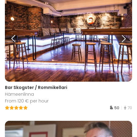
Bar Skogster / Rommikellari
Hämeenlinna
From 120 € per hour
50
70