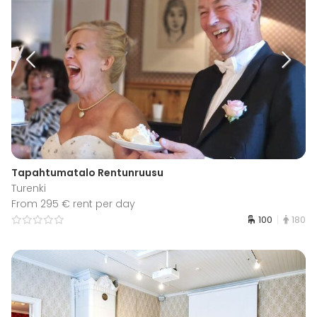
Tapahtumatalo Rentunruusu
Turenki
From 295 € rent per day
100
180