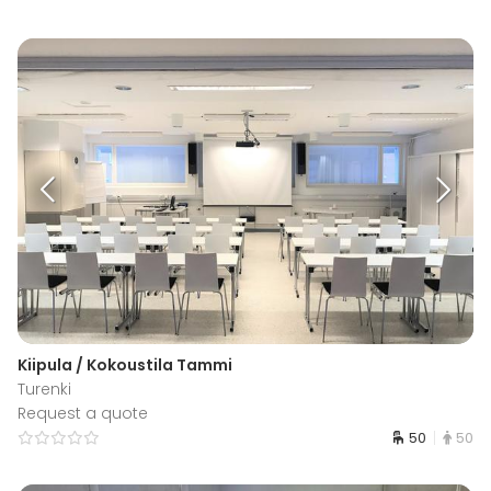
Kiipula / Kokoustila Tammi
Turenki
Request a quote
50
50