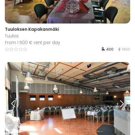
Tuuloksen Kapakanmäki
Tuulos
From 1 500 € rent per day
400
1900