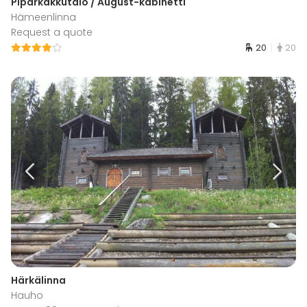
Piparkakkutalo / August-kabinetti
Hämeenlinna
Request a quote
20
20
Härkälinna
Hauho