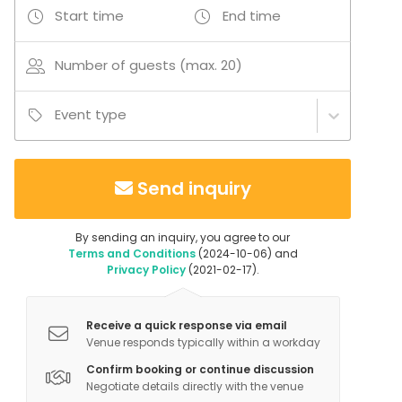
läheisyydestä löydät monet aktiviteetit, kuten
Start time
End time
padelkentät, jäähallin, urheilukentät sekä kauniit
ulkoilumaastot. Hotellistamme löytyy lisäksi ravintola,
Number of guests (max. 20)
useampi saunatila, saunalautta, palju, kota,
rentoutumishuone. Sijaintikin on mitä mainioin –
Event type
Waltikka sijaitsee rentouttavissa järvimaisemissa
Mallasveden äärellä, kuitenkin vain puoli tuntia
Tampereen sykkeestä.
Send inquiry
Työhyvinvointipäivänne voidaankin räätälöidä juuri
tarpeidenne mukaan eri palveluistamme kasattuna.
By sending an inquiry, you agree to our
Meidän & yhteistyökumppaniemme
Terms and Conditions
(2024-10-06) and
Privacy Policy
(2021-02-17).
aktiviteettivalikoimasta löytyy mm. padel, beach
tennis, saunalauttailu, laaja saunaosasto, minigolf,
airsoft Säres Centerin kanssa, kaupunkiseikkailu
Receive a quick response via email
Amazing Cityn kanssa, drinkkikoulu, viinitasting, eri
Venue responds typically within a workday
liikuntapalvelut ja paljon muuta! Kysy lisää ja
Confirm booking or continue discussion
suunnitellaan yhdessä toiveisiinne sopiva päivä!
Negotiate details directly with the venue