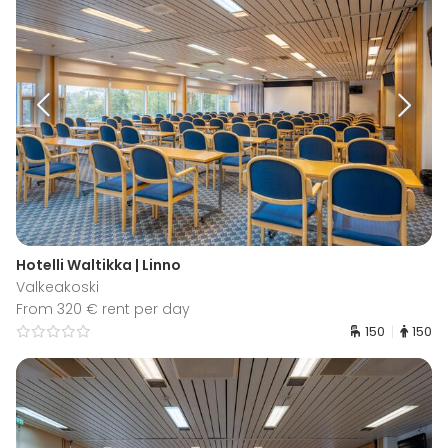
Hotelli Waltikka | Linno
Valkeakoski
From 320 € rent per day
150
150