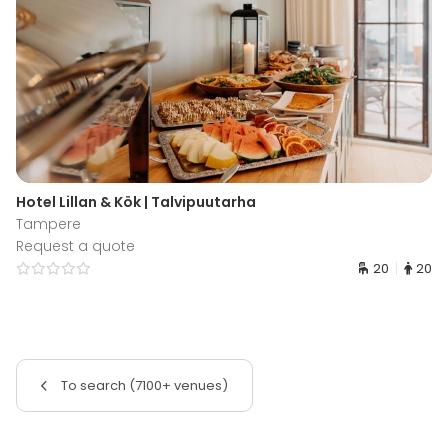
Hotel Lillan & Kök | Talvipuutarha
Tampere
Request a quote
20
20
To search (7100+ venues)