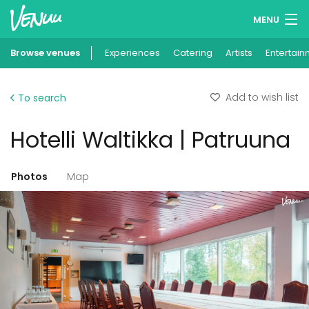
MENU
Browse venues
Experiences
Wish lists
Catering
Artists
Entertain
Log in
Add to wish list
To search
English
Hotelli Waltikka | Patruuna
Add your venue
Photos
Map