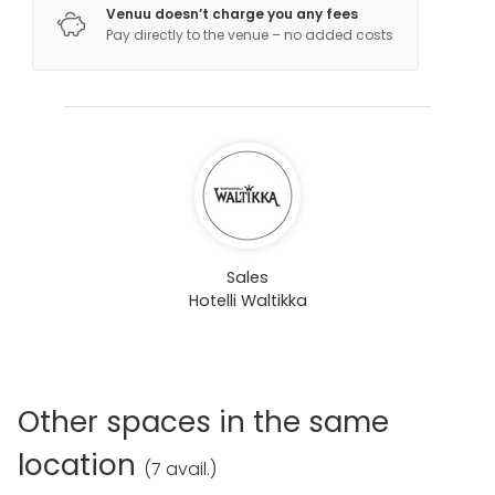
Venuu doesn’t charge you any fees
Pay directly to the venue – no added costs
Tapahtumaravintolassamme voidaan järjestää jopa
yli 300 henkilön juhlia ja suurempia tapahtumia. Tila
on muokattavissa tarpeidenne mukaisesti.
Sales
Hotelli Waltikka
Other spaces in the same
location
(
7 avail.
)