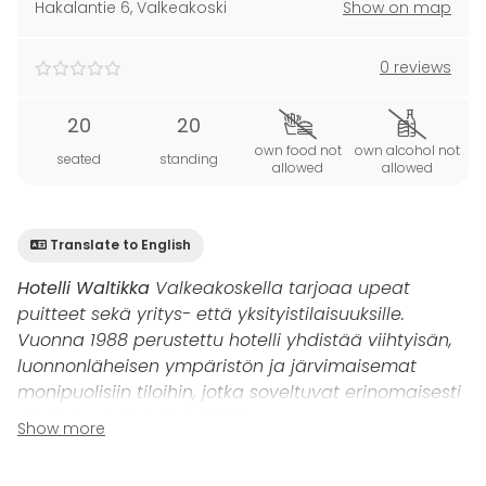
Hakalantie 6
,
Valkeakoski
Show on map
0 reviews
20
20
own food not
own alcohol not
seated
standing
allowed
allowed
Translate to English
Hotelli Waltikka
Valkeakoskella tarjoaa upeat
puitteet sekä yritys- että yksityistilaisuuksille.
Vuonna 1988 perustettu hotelli yhdistää viihtyisän,
luonnonläheisen ympäristön ja järvimaisemat
monipuolisiin tiloihin, jotka soveltuvat erinomaisesti
niin kokouksiin kuin juhliinkin.
Show more
Patruuna
on täydellinen valinta maksimissaan 20