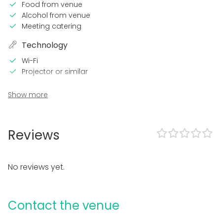
Food from venue
Alcohol from venue
Meeting catering
Technology
Wi-Fi
Projector or similar
In the venue
Show more
Accommodation
Framework agreement with the State Trading Centre
Reviews
Equipment
Whiteboard / Flip chart
No reviews yet.
Event types
Party
Wedding
Contact the venue
Spa / Wellness / Sauna
Dinner / Lunch