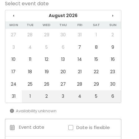
Select event date
Meeting
Conference / Seminar
‹
August 2026
›
Fair / Exhibition
MON
TUE
WED
THU
FRI
SAT
SUN
Performance / Show
Recreation
27
28
29
30
31
1
2
Cabin trip / Retreat
Experience / Activity
3
4
5
6
7
8
9
Christmas Party
10
11
12
13
14
15
16
Venue type
17
18
19
20
21
22
23
Meeting room
Private dining room
24
25
26
27
28
29
30
Hotel
31
1
2
3
4
5
6
Additional information about activities
Availability unknown
Tarjoamme kattavat palvelut ja
aktiviteettimahdollisuudet työhyvinvointi- ja
Event date
Date is flexible
virkistyspäivien järjestämiseen. Waltikan välittömästä