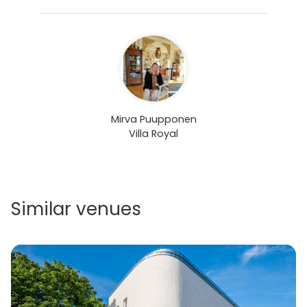
tuodaan omana maahantuontina Suomeen. Rennot
ja tunnelmalliset viininmaisteluillat järjestetään noin
6-12 henkilölle kerrallaan ja niihin sisältyy viinien ja
esittelyn lisäksi muuta tarjoilua.
Mirva Puupponen
Villa Royal
Similar venues