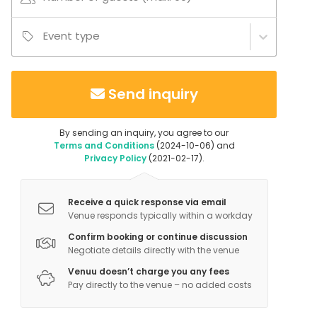
Event type
Additional information about services and facilities
KUNINKAALINEN SPA-SVIITTI
Nyt on mahdollista varata kuninkaallista spa-sviittiä.
Send inquiry
Spa-sviittiin kuuluu romanttinen ja ylellinen
makuuhuone sekä roomalainen kylpyläosasto.
By sending an inquiry, you agree to our
Makuuhuoneessa on 1,80 cm parisänky kuninkaallisille
Terms and Conditions
(2024-10-06) and
yöunille, tv ja minibaari. Roomalaisessa
Privacy Policy
(2021-02-17).
kylpyläosastossa on sauna, iso pyöreä poreamme ja
tuikkiva tähtitaivaskatto. Spa-sviitissä on lisävuode,
Receive a quick response via email
joten majoittua voi 3 henkilöä.
Venue responds typically within a workday
Additional information about activities
Confirm booking or continue discussion
Negotiate details directly with the venue
VIINIMAISTELUILLAT
Venuu doesn’t charge you any fees
Uutena osana toimintaamme ovat Villan
Pay directly to the venue – no added costs
viininmaisteluillat. Maistatamme esim. Italiassa
etsimiemme ja valitsemiemme viinitilojen viinejä, jotka