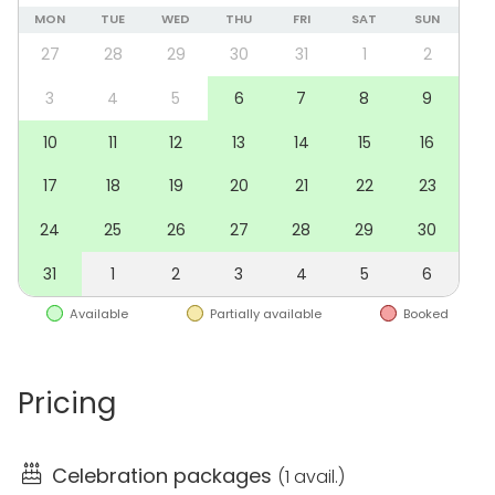
tyylikausien mukaan ja näin Villa Royalissa on
MON
TUE
WED
THU
FRI
SAT
SUN
mahdollista tehdä visuaalinen aikamatka barokista
27
28
29
30
31
1
2
jugendiin.
3
4
5
6
7
8
9
Voinko vuokrata Villa Royalia tapahtumani tilaksi?
10
11
12
13
14
15
16
Villa Royalia voit vuokrata erilaisiin tilaisuuksiin: mm.
17
18
19
20
21
22
23
unelmahäihin, unohtumattomiin perhejuhliin,
24
25
26
27
28
29
30
edustustustilaisuuksiin, yritysten mitä erilaisimpiin
tilaisuuksiin, kuten kokouksiin, pikkujouluihin ja tyky-
31
1
2
3
4
5
6
päiviin. Vuokraus on mahdollista esim aamu- tai
iltapäiväksi, koko päiväksi, illaksi tai hääviikonlopuksi.
Available
Partially available
Booked
Villa Royal sijaitsee vain 40 min päässä Tampereesta.
Bussi pystyy ajamaan oven eteen.
Pricing
Miten pääsen tutustumaan Villa Royaliin?
Celebration packages
(
1 avail.
)