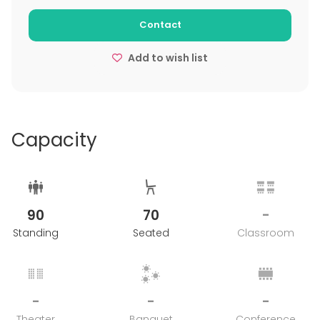
Contact
Add to wish list
Capacity
90
70
-
Standing
Seated
Classroom
-
-
-
Theater
Banquet
Conference