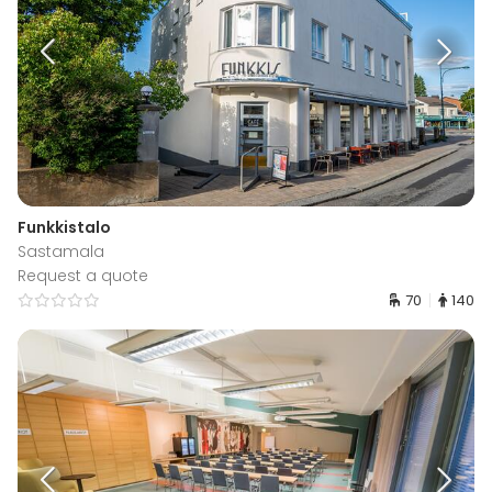
Funkkistalo
Sastamala
Request a quote
70
140