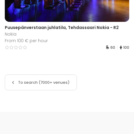
Puusepänverstaan juhlatila, Tehdassaari Nokia - R2
Nokia
From 100 € per hour
60
100
To search (7000+ venues)