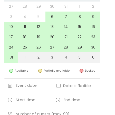
Spa / Wellness / Sauna
27
28
29
30
31
1
2
Dinner / Lunch
Meeting
3
4
5
6
7
8
9
Conference / Seminar
10
11
12
13
14
15
16
Fair / Exhibition
Performance / Show
17
18
19
20
21
22
23
Recreation
Cabin trip / Retreat
24
25
26
27
28
29
30
Experience / Activity
Christmas Party
31
1
2
3
4
5
6
Venue type
Available
Partially available
Booked
Banquet hall
Meeting room
Villa / Mansion
Event date
Date is flexible
Concert hall
Terrace / Courtyard
Start time
End time
Activities
Number of guests (max. 90)
Cooking / Cocktail lessons