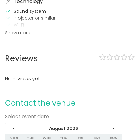
Technology
Sound system
Projector or similar
Wi-Fi
TV / Screen
Show more
In the venue
Terrace
Reviews
Sauna
Accommodation
Garden
No reviews yet.
Equipment
Kitchen for customer
Contact the venue
Whiteboard / Flip chart
Dinnerware
Select event date
Event types
‹
August 2026
›
Party
MON
TUE
WED
THU
FRI
SAT
SUN
Wedding