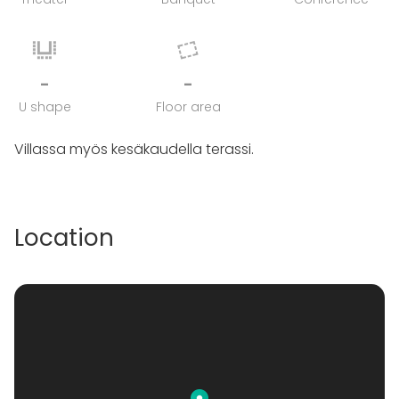
-
-
U shape
Floor area
Villassa myös kesäkaudella terassi.
Location