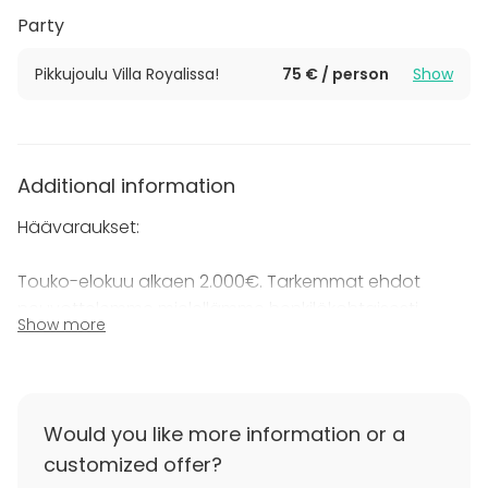
Uudistimme kävijäkonseptimme 2022 niin että
Party
kesäkaudella kuninkaalliseen huvilaan voi saapua
kuka tahansa ilman ajanvarausta. Opastettuja
Pikkujoulu Villa Royalissa!
75 € / person
Show
kierroksia on kesäkaudella säännöllisesti
aukioloaikojen puitteissa. Odotteluaikana voit nauttia
aurinkoisella terassilla tai sisätiloissa uuden Cafe Bar
Villan herkullisia antimia.
Additional information
Mikäli suunnittelet juhlia tai muita tilaisuuksia, voimme
Häävaraukset:
sopia tutustumisen paikan päälle.
Touko-elokuu alkaen 2.000€. Tarkemmat ehdot
neuvottelemme mielellämme henkilökohtaisesti.
Show more
Would you like more information or a
customized offer?