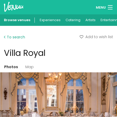
MENU
Browse venues
Experiences
Wish lists
Catering
Artists
Entertain
Log in
Add to wish list
To search
English
Villa Royal
Add your venue
Photos
Map