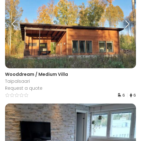
Wooddream / Medium Villa
Taipalsaari
Request a quote
6
6