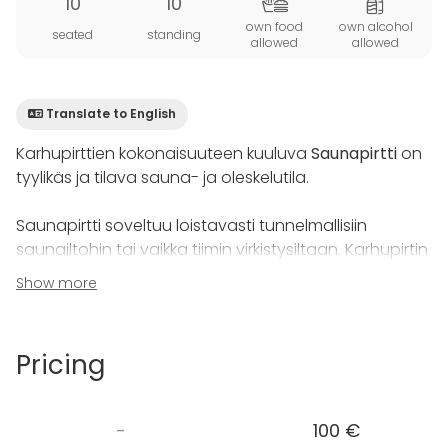
10
10
own food
own alcohol
seated
standing
allowed
allowed
Translate to English
Karhupirttien kokonaisuuteen kuuluva
Saunapirtti
on
tyylikäs ja tilava sauna- ja oleskelutila.
Saunapirtti soveltuu loistavasti tunnelmallisiin
saunailtohin tai vaikka tiimin virkistysiltaan. Karhupirtin
tilat sijaitsevat Suur-Saimaan rannalla, vain 20min
Show more
ajomatka Lappeenrannasta.
Kokonaisuudessaan tilat sopivat maksimissaan 10
Pricing
hengen ryhmille. Saunapirtissä on tilava sauna, jonka
lauteille mahtuu kerrallaan 8 aikuista sekä upea
kylpytila, jossa värivalosuihkut ja lattialämmitys.
-
100 €