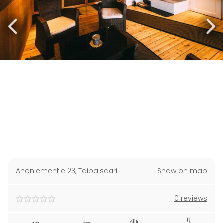
Ahoniementie 23
,
Taipalsaari
Show on map
0 reviews