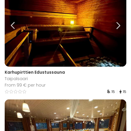
Karhupirttien Edustussauna
Taipalsaari
From 99 € per hour
15
15