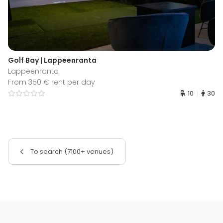
Golf Bay | Lappeenranta
Lappeenranta
From 350 € rent per day
10
30
To search (7100+ venues)