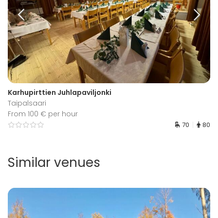
Karhupirttien Juhlapaviljonki
Taipalsaari
From 100 € per hour
70
80
Similar venues