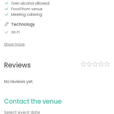
Own alcohol allowed
Food from venue
Meeting catering
Technology
Wi-Fi
In the venue
Show more
Terrace
Sauna
Wheelchair accessible
Reviews
Accommodation
Equipment
No reviews yet.
Hot tub / Jacuzzi
Towels
Contact the venue
Event types
Party
Select event date
Wedding