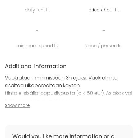
Terassiin upotettu 6hlön lämmin ulkoporeallas, joka
daily rent fr.
price / hour fr.
on heti käyttövalmis. Muutaman askeleen päässä on
myös iso laituri puhdasvetisen Saimaan aaltoihin ja
talvella avantoon.
-
-
Pirtin olohuone on tilava 30 neliön kokonaisuus. Tilaan
minimum spend fr.
price / person fr.
kuuluu takka, seurusteluryhmät, meikkauspöydät ja -
peilit, oma WC, sekä tilava kylmäkaappi ja
vedenkeitin. Kylpypyyhkeet sisältyvät myös hintaan.
Additional information
Vuokrataan minimissään 3h ajaksi. Vuokrahinta
Saunapirtti on muokattavissa myös
sisältää ulkoporealtaan käytön.
yöpymiskäyttöön 2 hengelle, parisängyllä tai
Hinta ei sisällä loppusiivousta (alk. 50 eur). Asiakas voi
kahdella erillisellä 1 hengellä sängyllä.
hoitaa siivouksen myös itse.
Show more
Tervetuloa!
Additional information about cancellation
policy
Varaaminen tapahtuu maksamalla varauslasku.
Would you like more information or a