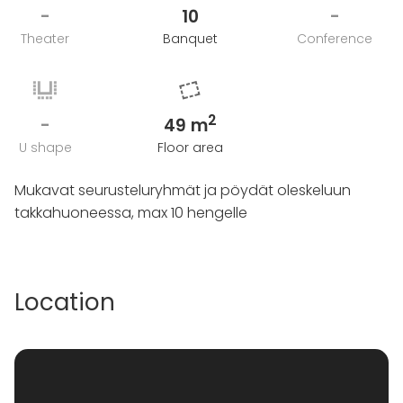
-
10
-
Theater
Banquet
Conference
2
-
49 m
U shape
Floor area
Mukavat seurusteluryhmät ja pöydät oleskeluun
takkahuoneessa, max 10 hengelle
Location