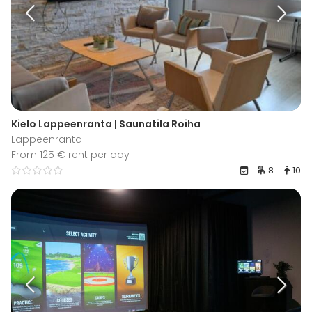
Kielo Lappeenranta | Saunatila Roiha
Lappeenranta
From 125 € rent per day
8
10