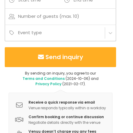
Swimming
Boating / Sailing
Number of guests (max. 10)
Additional information about services and facilities
Event type
Soveltuu myös majoituskäyttöön 2 hengelle,
hääsviitiksikin!
Send inquiry
By sending an inquiry, you agree to our
Terms and Conditions
(2024-10-06) and
Privacy Policy
(2021-02-17).
Receive a quick response via email
Venue responds typically within a workday
Confirm booking or continue discussion
Negotiate details directly with the venue
Venuu doesn’t charge you any fees