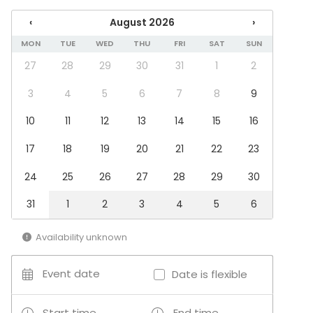
Spa / Wellness / Sauna
‹
August 2026
›
Dinner / Lunch
MON
TUE
WED
THU
FRI
SAT
SUN
Meeting
Conference / Seminar
27
28
29
30
31
1
2
Fair / Exhibition
Performance / Show
3
4
5
6
7
8
9
Recreation
10
11
12
13
14
15
16
Cabin trip / Retreat
Experience / Activity
17
18
19
20
21
22
23
Christmas Party
24
25
26
27
28
29
30
Venue type
Sauna
31
1
2
3
4
5
6
Private dining room
Cabin / Cottage
Availability unknown
Activities
Event date
Date is flexible
Paintball / Laser tag
Outdoor activities
Start time
End time
Climbing / Bouldering